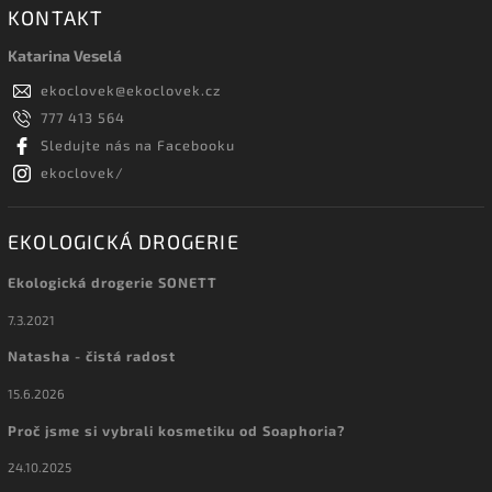
KONTAKT
Katarina Veselá
ekoclovek
@
ekoclovek.cz
777 413 564
Sledujte nás na Facebooku
ekoclovek/
EKOLOGICKÁ DROGERIE
Ekologická drogerie SONETT
7.3.2021
Natasha - čistá radost
15.6.2026
Proč jsme si vybrali kosmetiku od Soaphoria?
24.10.2025