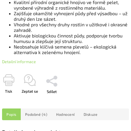
Kvalitní přírodní organické hnojivo ve formě pelet,
vyrobené výhradně z rostlinného materiálu.
Zajišťuje okamžité vyhnojení půdy před výsadbou – už
druhý den lze sázet.
Vhodné pro všechny druhy rostlin v užitkové i okrasné
zahradě.
Aktivuje biologickou činnost půdy, podporuje tvorbu
humusu a zlepšuje její strukturu.
Neobsahuje klíčivá semena plevelů – ekologická
alternativa k zelenému hnojení.
Detailní informace
Tisk
Zeptat se
Sdílet
Popis
Podobné (4)
Hodnocení
Diskuze