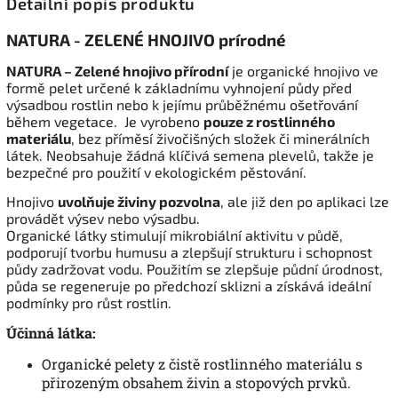
Detailní popis produktu
NATURA - ZELENÉ HNOJIVO prírodné
NATURA – Zelené hnojivo přírodní
je organické hnojivo ve
formě pelet určené k základnímu vyhnojení půdy před
výsadbou rostlin nebo k jejímu průběžnému ošetřování
během vegetace. Je vyrobeno
pouze z rostlinného
materiálu
, bez příměsí živočišných složek či minerálních
látek. Neobsahuje žádná klíčivá semena plevelů, takže je
bezpečné pro použití v ekologickém pěstování.
Hnojivo
uvolňuje živiny pozvolna
, ale již den po aplikaci lze
provádět výsev nebo výsadbu.
Organické látky stimulují mikrobiální aktivitu v půdě,
podporují tvorbu humusu a zlepšují strukturu i schopnost
půdy zadržovat vodu.
Použitím se zlepšuje půdní úrodnost,
půda se regeneruje po předchozí sklizni a získává ideální
podmínky pro růst rostlin.
Účinná látka:
Organické pelety z čistě rostlinného materiálu s
přirozeným obsahem živin a stopových prvků.