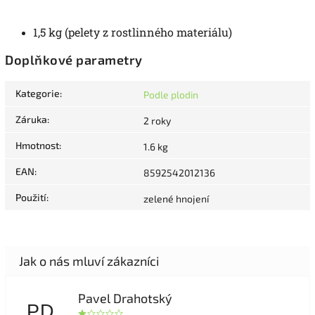
1,5 kg (pelety z rostlinného materiálu)
Doplňkové parametry
Kategorie
:
Podle plodin
Záruka
:
2 roky
Hmotnost
:
1.6 kg
EAN
:
8592542012136
Použití
:
zelené hnojení
Pavel Drahotský
PD