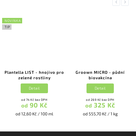
Previous
Next
NOVINKA
TIP
Plantella LIST - hnojivo pro
Groown MICRO - půdní
zelené rostliny
biovakcína
Detail
Detail
od 74 Kč bez DPH
od 269 Kč bez DPH
90 Kč
325 Kč
od
od
od 12,60 Kč / 100 ml
od 555,70 Kč / 1 kg