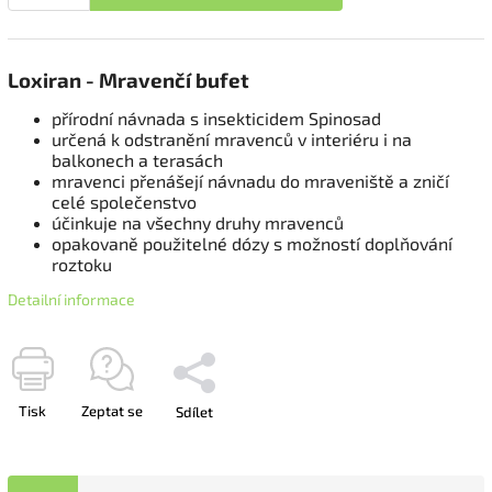
Loxiran - Mravenčí bufet
přírodní návnada s insekticidem Spinosad
určená k odstranění mravenců v interiéru i na
balkonech a terasách
mravenci přenášejí návnadu do mraveniště a zničí
celé společenstvo
účinkuje na všechny druhy mravenců
opakovaně použitelné dózy s možností doplňování
roztoku
Detailní informace
Tisk
Zeptat se
Sdílet