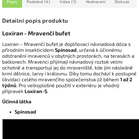
Popis
Podobné (4)
Videa (1)
Hodnocení
Diskuze
Detailní popis produktu
Loxiran - Mravenčí bufet
Loxiran – Mravenčí bufet je doplňovací návnadová dóza s
přírodním insekticidem
Spinosad
, určená k účinnému
odstranění mravenců v obytných prostorách, na terasách a
balkonech. Mravenci přijímají návnadový roztok velmi
ochotně a transportují jej do mraveniště, kde jím následně
krmí dělnice, larvy i královnu. Díky tomu dochází k postupné
likvidaci celého mravenčího společenstva již během
1 až 2
týdnů
. Pro velkoplošné použití v exteriéru je vhodný
přípravek
Loxiran-S
.
Účinná látka
Spinosad