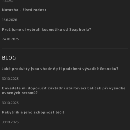
Natasha - čistá radost
15.6.2026
Proč jsme si vybrali kosmetiku od Soaphoria?
24.10.2025
BLOG
Jaké produkty jsou vhodné při podzimní výsadbě česneku?
30.10.2025
Dovedete mi doporučit základní startovací balíček při výsadbě
ovocných stromů?
30.10.2025
Rakytník a jeho schopnost léčit
30.10.2025