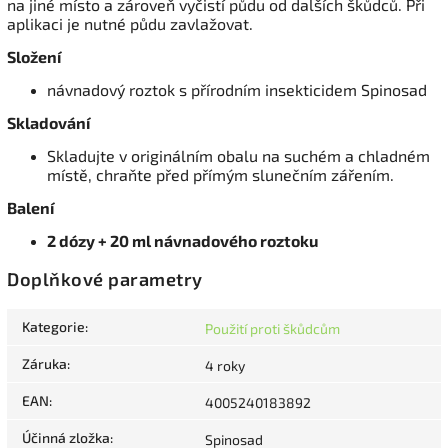
na jiné místo a zároveň vyčistí půdu od dalších škůdců. Při
aplikaci je nutné půdu zavlažovat.
Složení
návnadový roztok s přírodním insekticidem Spinosad
Skladování
Skladujte v originálním obalu na suchém a chladném
místě, chraňte před přímým slunečním zářením.
Balení
2 dózy + 20 ml návnadového roztoku
Doplňkové parametry
Kategorie
:
Použití proti škůdcům
Záruka
:
4 roky
EAN
:
4005240183892
Účinná zložka
:
Spinosad