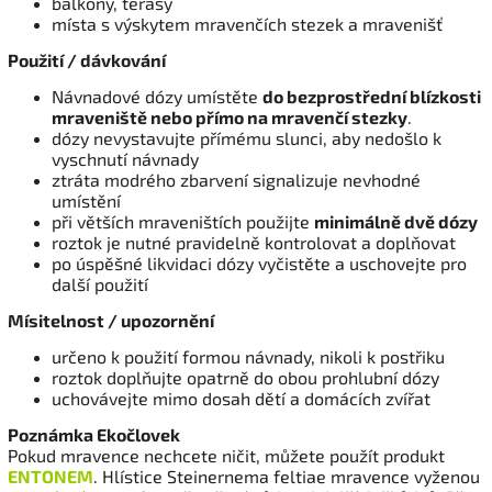
balkony, terasy
místa s výskytem mravenčích stezek a mravenišť
Použití / dávkování
Návnadové dózy umístěte
do bezprostřední blízkosti
mraveniště nebo přímo na mravenčí stezky
.
dózy nevystavujte přímému slunci, aby nedošlo k
vyschnutí návnady
ztráta modrého zbarvení signalizuje nevhodné
umístění
při větších mraveništích použijte
minimálně dvě dózy
roztok je nutné pravidelně kontrolovat a doplňovat
po úspěšné likvidaci dózy vyčistěte a uschovejte pro
další použití
Mísitelnost / upozornění
určeno k použití formou návnady, nikoli k postřiku
roztok doplňujte opatrně do obou prohlubní dózy
uchovávejte mimo dosah dětí a domácích zvířat
Poznámka Ekočlovek
Pokud mravence nechcete ničit, můžete použít produkt
ENTONEM
. Hlístice Steinernema feltiae mravence vyženou