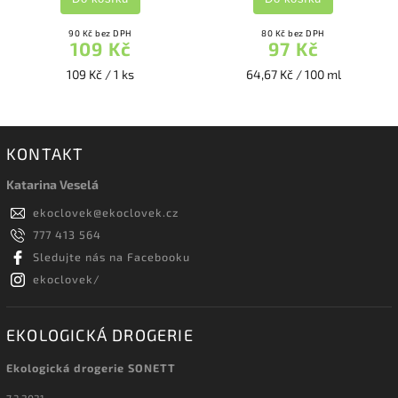
90 Kč bez DPH
80 Kč bez DPH
109 Kč
97 Kč
109 Kč / 1 ks
64,67 Kč / 100 ml
KONTAKT
Katarina Veselá
ekoclovek
@
ekoclovek.cz
777 413 564
Sledujte nás na Facebooku
ekoclovek/
EKOLOGICKÁ DROGERIE
Ekologická drogerie SONETT
7.3.2021