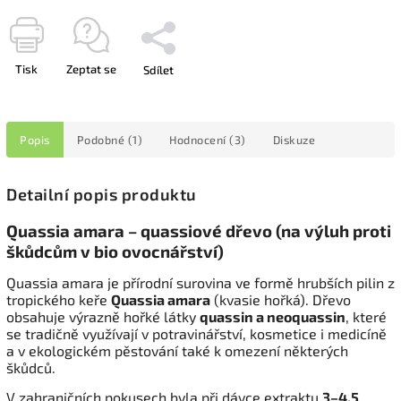
Tisk
Zeptat se
Sdílet
Popis
Podobné (1)
Hodnocení (3)
Diskuze
Detailní popis produktu
Quassia amara – quassiové dřevo (na výluh proti
škůdcům v bio ovocnářství)
Quassia amara je přírodní surovina ve formě hrubších pilin z
tropického keře
Quassia amara
(kvasie hořká). Dřevo
obsahuje výrazně hořké látky
quassin a neoquassin
, které
se tradičně využívají v potravinářství, kosmetice i medicíně
a v ekologickém pěstování také k omezení některých
škůdců.
V zahraničních pokusech byla při dávce extraktu
3–4,5