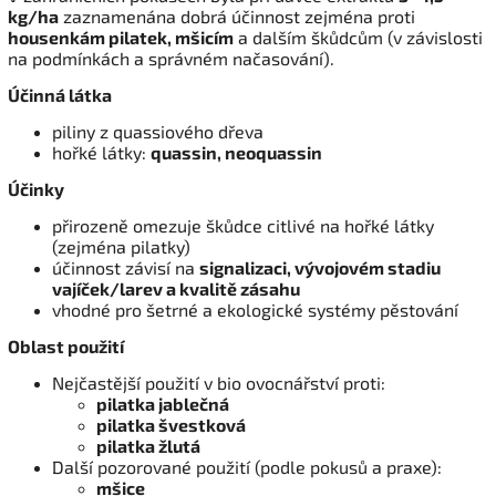
kg/ha
zaznamenána dobrá účinnost zejména proti
housenkám pilatek, mšicím
a dalším škůdcům (v závislosti
na podmínkách a správném načasování).
Účinná látka
piliny z quassiového dřeva
hořké látky:
quassin, neoquassin
Účinky
přirozeně omezuje škůdce citlivé na hořké látky
(zejména pilatky)
účinnost závisí na
signalizaci, vývojovém stadiu
vajíček/la­rev a kvalitě zásahu
vhodné pro šetrné a ekologické systémy pěstování
Oblast použití
Nejčastější použití v bio ovocnářství proti:
pilatka jablečná
pilatka švestková
pilatka žlutá
Další pozorované použití (podle pokusů a praxe):
mšice