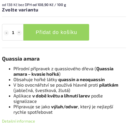
od
138 Kč
bez DPH
od 108,90 Kč / 100 g
Zvolte variantu
Přidat do košíku
Quassia amara
Přírodní přípravek z quassiového dřeva (
Quassia
amara – kvasie hořká
)
Obsahuje hořké látky
quassin a neoquassin
V bio ovocnářství se používá hlavně proti
pilatkám
(jablečná, švestková, žlutá)
Aplikace
v době květu a líhnutí larev
podle
signalizace
Připravuje se jako
výluh/odvar
, který je nejlepší
rychle spotřebovat
Detailní informace