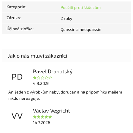
Kategorie
:
Použití proti škůdcům
Záruka
:
2 roky
Účinná zložka
:
Quassin a neoquassin
Pavel Drahotský
PD
4.8.2026
Ani jeden z výrobkům nebyl doručen a na připomínku mailem
nikdo nereaguje.
Václav Vegricht
VV
14.7.2026