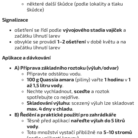
některé další škůdce (podle lokality a tlaku
škůdce)
Signalizace
ošetření se řídí podle
vývojového stadia vajíček
a
začátku líhnutí larev
obvykle se provádí
1–2 ošetření
v době květu a na
začátku líhnutí larev
Aplikace a dávkování
A) Příprava základního roztoku (výluh/odvar)
Připravte odstátou vodu.
100 g Quassia amara
(piliny) vařte
1 hodinu
v
1
až 1,5 litru vody
.
Nechte vychladnout,
sceďte
a roztok
spotřebujte co nejdříve.
Skladování výluhu:
scezený výluh lze skladovat
max. 4 dny v chladu
.
B) Ředění a praktické použití pro zahrádkáře
Těsně před aplikací
nařeďte výluh do 5 litrů
vody
.
Toto množství vystačí přibližně na
5–10 stromů
(podle velikosti koruny).