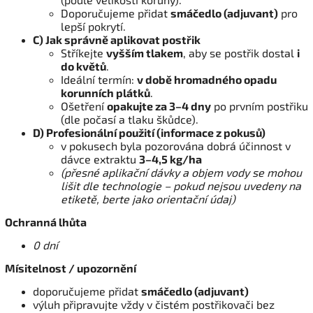
Doporučujeme přidat
smáčedlo (adjuvant)
pro
lepší pokrytí.
C) Jak správně aplikovat postřik
Stříkejte
vyšším tlakem
, aby se postřik dostal
i
do květů
.
Ideální termín:
v době hromadného opadu
korunních plátků
.
Ošetření
opakujte za 3–4 dny
po prvním postřiku
(dle počasí a tlaku škůdce).
D) Profesionální použití (informace z pokusů)
v pokusech byla pozorována dobrá účinnost v
dávce extraktu
3–4,5 kg/ha
(přesné aplikační dávky a objem vody se mohou
lišit dle technologie – pokud nejsou uvedeny na
etiketě, berte jako orientační údaj)
Ochranná lhůta
0 dní
Mísitelnost / upozornění
doporučujeme přidat
smáčedlo (adjuvant)
výluh připravujte vždy v čistém postřikovači bez