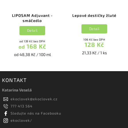
LIPOSAM Adjuvant -
Lepové destičky žluté
smáčedlo
Detail
Detail
106 Kč bez DPH
od 139 Kč bez DPH
128 Kč
168 Kč
od
21,33 Kč / 1 ks
od 48,38 Kč / 100 ml
KONTAKT
Katarina Veselá
ekoclovek
@
ekoclovek.cz
777 413 564
Sledujte nás na Facebooku
ekoclovek/