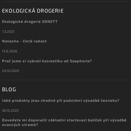
EKOLOGICKÁ DROGERIE
Ekologická drogerie SONETT
7.3.2021
Natasha - čistá radost
15.6.2026
Proč jsme si vybrali kosmetiku od Soaphoria?
24.10.2025
BLOG
Jaké produkty jsou vhodné při podzimní výsadbě česneku?
30.10.2025
Dovedete mi doporučit základní startovací balíček při výsadbě
ovocných stromů?