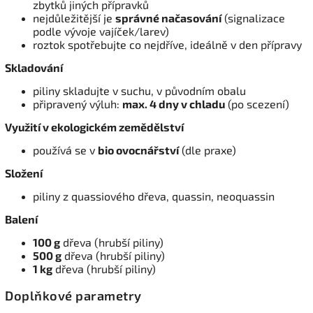
zbytků jiných přípravků
nejdůležitější je
správné načasování
(signalizace
podle vývoje vajíček/la­rev)
roztok spotřebujte co nejdříve, ideálně v den přípravy
Skladování
piliny skladujte v suchu, v původním obalu
připravený výluh:
max. 4 dny v chladu
(po scezení)
Využití v ekologickém zemědělství
používá se v
bio ovocnářství
(dle praxe)
Složení
piliny z quassiového dřeva, quassin, neoquassin
Balení
100 g
dřeva (hrubší piliny)
500 g
dřeva (hrubší piliny)
1 kg
dřeva (hrubší piliny)
Doplňkové parametry