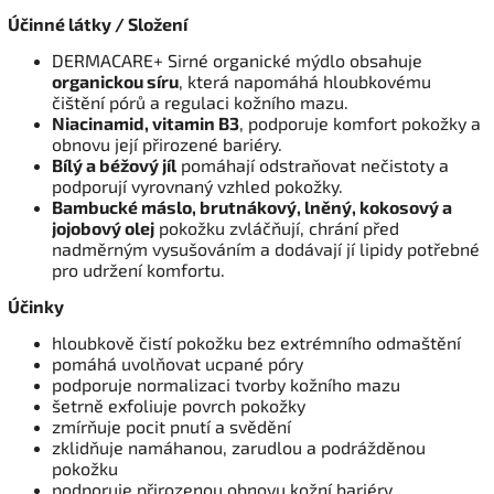
Účinné látky / Složení
DERMACARE+ Sirné organické mýdlo obsahuje
organickou síru
, která napomáhá hloubkovému
čištění pórů a regulaci kožního mazu.
Niacinamid, vitamin B3
, podporuje komfort pokožky a
obnovu její přirozené bariéry.
Bílý a béžový jíl
pomáhají odstraňovat nečistoty a
podporují vyrovnaný vzhled pokožky.
Bambucké máslo, brutnákový, lněný, kokosový a
jojobový olej
pokožku zvláčňují, chrání před
nadměrným vysušováním a dodávají jí lipidy potřebné
pro udržení komfortu.
Účinky
hloubkově čistí pokožku bez extrémního odmaštění
pomáhá uvolňovat ucpané póry
podporuje normalizaci tvorby kožního mazu
šetrně exfoliuje povrch pokožky
zmírňuje pocit pnutí a svědění
zklidňuje namáhanou, zarudlou a podrážděnou
pokožku
podporuje přirozenou obnovu kožní bariéry