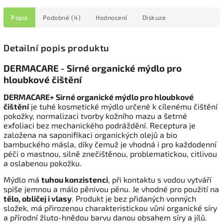
Popis
Podobné (4)
Hodnocení
Diskuze
Detailní popis produktu
DERMACARE - Sirné organické mýdlo pro
hloubkové čištění
DERMACARE+ Sirné organické mýdlo pro hloubkové
čištění
je tuhé kosmetické mýdlo určené k cílenému čištění
pokožky, normalizaci tvorby kožního mazu a šetrné
exfoliaci bez mechanického podráždění. Receptura je
založena na saponifikaci organických olejů a bio
bambuckého másla, díky čemuž je vhodná i pro každodenní
péči o mastnou, silně znečištěnou, problematickou, citlivou
a oslabenou pokožku.
Mýdlo má
tuhou konzistenci
, při kontaktu s vodou vytváří
spíše jemnou a málo pěnivou pěnu. Je vhodné pro použití na
tělo, obličej i vlasy
. Produkt je bez přidaných vonných
složek, má přirozenou charakteristickou vůni organické síry
a přírodní žluto-hnědou barvu danou obsahem síry a jílů.