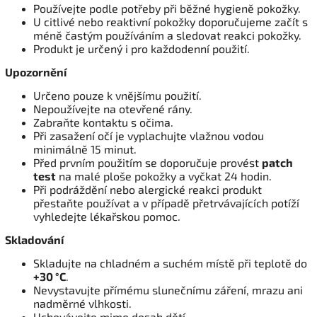
Používejte podle potřeby při běžné hygieně pokožky.
U citlivé nebo reaktivní pokožky doporučujeme začít s
méně častým používáním a sledovat reakci pokožky.
Produkt je určený i pro každodenní použití.
Upozornění
Určeno pouze k vnějšímu použití.
Nepoužívejte na otevřené rány.
Zabraňte kontaktu s očima.
Při zasažení očí je vyplachujte vlažnou vodou
minimálně 15 minut.
Před prvním použitím se doporučuje provést
patch
test
na malé ploše pokožky a vyčkat 24 hodin.
Při podráždění nebo alergické reakci produkt
přestaňte používat a v případě přetrvávajících potíží
vyhledejte lékařskou pomoc.
Skladování
Skladujte na chladném a suchém místě při teplotě do
+30 °C
.
Nevystavujte přímému slunečnímu záření, mrazu ani
nadměrné vlhkosti.
Uchovávejte mimo dosah dětí.