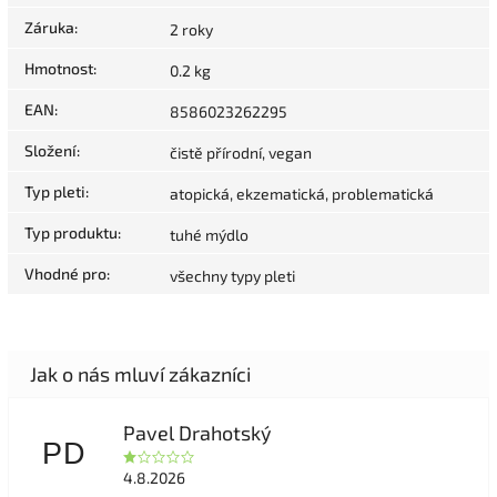
Záruka
:
2 roky
Hmotnost
:
0.2 kg
EAN
:
8586023262295
Složení
:
čistě přírodní, vegan
Typ pleti
:
atopická, ekzematická, problematická
Typ produktu
:
tuhé mýdlo
Vhodné pro
:
všechny typy pleti
Pavel Drahotský
PD
4.8.2026