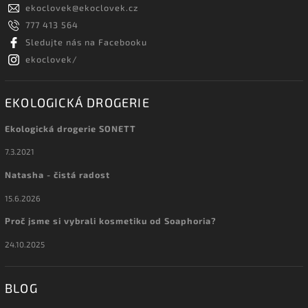
ekoclovek
@
ekoclovek.cz
777 413 564
Sledujte nás na Facebooku
ekoclovek/
EKOLOGICKÁ DROGERIE
Ekologická drogerie SONETT
7.3.2021
Natasha - čistá radost
15.6.2026
Proč jsme si vybrali kosmetiku od Soaphoria?
24.10.2025
BLOG