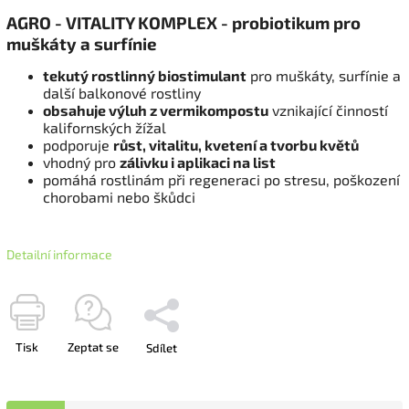
AGRO - VITALITY KOMPLEX - probiotikum pro
muškáty a surfínie
tekutý rostlinný biostimulant
pro muškáty, surfínie a
další balkonové rostliny
obsahuje výluh z vermikompostu
vznikající činností
kalifornských žížal
podporuje
růst, vitalitu, kvetení a tvorbu květů
vhodný pro
zálivku i aplikaci na list
pomáhá rostlinám při regeneraci po stresu, poškození
chorobami nebo škůdci
Detailní informace
Tisk
Zeptat se
Sdílet