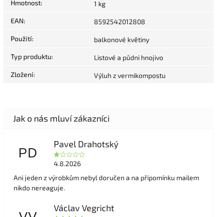
Hmotnost
:
1 kg
EAN
:
8592542012808
Použití
:
balkonové květiny
Typ produktu
:
Listové a půdni hnojivo
Zložení
:
Výluh z vermikompostu
Pavel Drahotský
PD
4.8.2026
Ani jeden z výrobkům nebyl doručen a na připomínku mailem
nikdo nereaguje.
Václav Vegricht