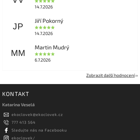
VV
14.7.2026
Jiří Pokorný
JP
14.7.2026
Martin Mudrý
MM
6.7.2026
Zobrazit další hodnocení
KONTAKT
Katarina Veselá
ekoclovek
@
ekoclovek.cz
777 413 564
Sledujte nás na Facebooku
ekoclovek/