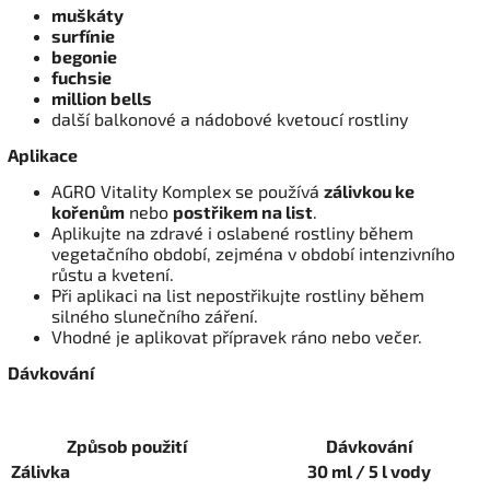
muškáty
surfínie
begonie
fuchsie
million bells
další balkonové a nádobové kvetoucí rostliny
Aplikace
AGRO Vitality Komplex se používá
zálivkou ke
kořenům
nebo
postřikem na list
.
Aplikujte na zdravé i oslabené rostliny během
vegetačního období, zejména v období intenzivního
růstu a kvetení.
Při aplikaci na list nepostřikujte rostliny během
silného slunečního záření.
Vhodné je aplikovat přípravek ráno nebo večer.
Dávkování
Způsob použití
Dávkování
Zálivka
30 ml / 5 l vody