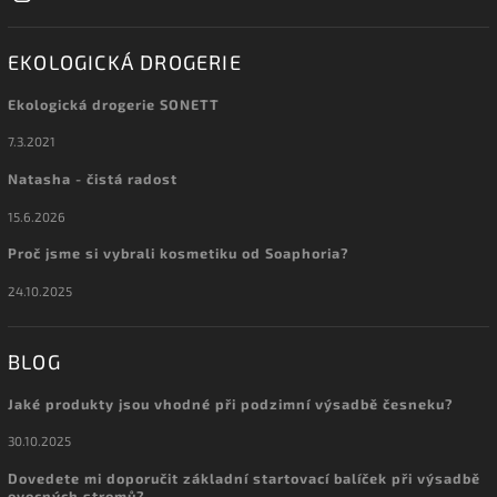
EKOLOGICKÁ DROGERIE
Ekologická drogerie SONETT
7.3.2021
Natasha - čistá radost
15.6.2026
Proč jsme si vybrali kosmetiku od Soaphoria?
24.10.2025
BLOG
Jaké produkty jsou vhodné při podzimní výsadbě česneku?
30.10.2025
Dovedete mi doporučit základní startovací balíček při výsadbě
ovocných stromů?