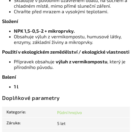
Skladujte v původním uzavřeném obalu, na suchém a
chladném místě, mimo přímé sluneční záření.
Chraňte před mrazem a vysokými teplotami.
Složení
NPK 1,5-0,5-2 + mikroprvky.
Obsahuje výluh z vermikompostu, humusové látky,
enzymy, základní živiny a mikroprvky.
Použití v ekologickém zemědělství / ekologické vlastnosti
Přípravek obsahuje
výluh z vermikompostu
, který je
přírodního původu.
Balení
1 l
Doplňkové parametry
Kategorie
:
Půdní hnojivo
Záruka
:
5 let