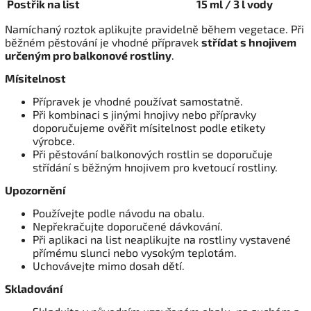
Postřik na list
15 ml / 3 l vody
Namíchaný roztok aplikujte pravidelně během vegetace. Při
běžném pěstování je vhodné přípravek
střídat s hnojivem
určeným pro balkonové rostliny
.
Mísitelnost
Přípravek je vhodné používat samostatně.
Při kombinaci s jinými hnojivy nebo přípravky
doporučujeme ověřit mísitelnost podle etikety
výrobce.
Při pěstování balkonových rostlin se doporučuje
střídání s běžným hnojivem pro kvetoucí rostliny.
Upozornění
Používejte podle návodu na obalu.
Nepřekračujte doporučené dávkování.
Při aplikaci na list neaplikujte na rostliny vystavené
přímému slunci nebo vysokým teplotám.
Uchovávejte mimo dosah dětí.
Skladování