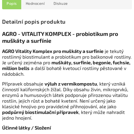
Popis
Hodnocení
Diskuze
Detailní popis produktu
AGRO - VITALITY KOMPLEX - probiotikum pro
muškáty a surfínie
AGRO Vitality Komplex pro muškáty a surfínie
je tekutý
rostlinný biostimulant a probiotikum pro balkonové rostliny.
Je určený zejména pro
muškáty, surfínie, begonie, fuchsie,
million bells
a další bohatě kvetoucí rostliny pěstované v
nádobách.
Přípravek obsahuje
výluh z vermikompostu
, který vzniká
činností kalifornských žížal. Díky obsahu živin, mikroprvků,
enzymů a humusových látek podporuje přirozenou vitalitu
rostlin, jejich růst a bohaté kvetení. Není určený jako
klasické hnojivo pro pravidelné přihnojování, ale jako
podpůrný biostimulační přípravek
, který může nahradit
jedno hnojení.
Účinné látky / Složení