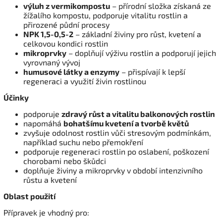
výluh z vermikompostu
– přírodní složka získaná ze
žížalího kompostu, podporuje vitalitu rostlin a
přirozené půdní procesy
NPK 1,5-0,5-2
– základní živiny pro růst, kvetení a
celkovou kondici rostlin
mikroprvky
– doplňují výživu rostlin a podporují jejich
vyrovnaný vývoj
humusové látky a enzymy
– přispívají k lepší
regeneraci a využití živin rostlinou
Účinky
podporuje
zdravý růst a vitalitu balkonových rostlin
napomáhá
bohatšímu kvetení a tvorbě květů
zvyšuje odolnost rostlin vůči stresovým podmínkám,
například suchu nebo přemokření
podporuje regeneraci rostlin po oslabení, poškození
chorobami nebo škůdci
doplňuje živiny a mikroprvky v období intenzivního
růstu a kvetení
Oblast použití
Přípravek je vhodný pro: