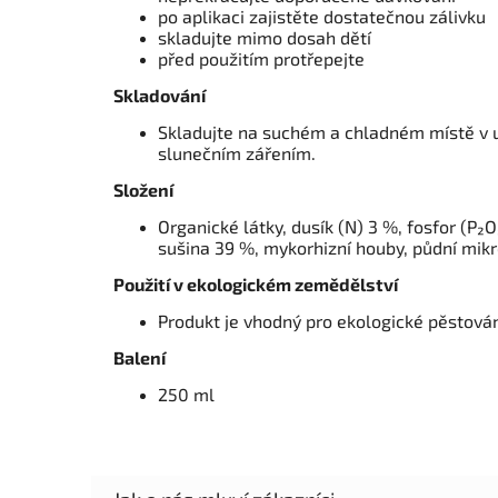
po aplikaci zajistěte dostatečnou zálivku
skladujte mimo dosah dětí
před použitím protřepejte
Skladování
Skladujte na suchém a chladném místě v
slunečním zářením.
Složení
Organické látky, dusík (N) 3 %, fosfor (P₂O
sušina 39 %, mykorhizní houby, půdní mik
Použití v ekologickém zemědělství
Produkt je vhodný pro ekologické pěstován
Balení
250 ml