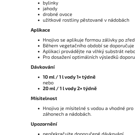
bylinky
jahody
drobné ovoce
užitkové rostliny pěstované v nádobách
Aplikace
Hnojivo se aplikuje formou zálivky po zře
Během vegetačního období se doporučuje p
Aplikaci provádějte na vlhký substrát neb
Pro dosažení optimálních výsledků dopor
Dávkování
10 ml / 1 l vody 1× týdně
nebo
20 ml / 1 l vody 2× týdně
Mísitelnost
Hnojivo je mísitelné s vodou a vhodné pro 
záhonech a nádobách.
Upozornění
nepřekračujte doporučené dávkování