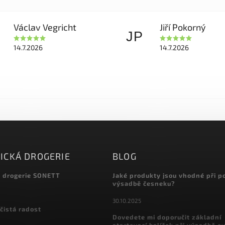
Václav Vegricht
Jiří Pokorný
JP
14.7.2026
14.7.2026
ICKÁ DROGERIE
BLOG
á drogerie SONETT
Jaké produkty jsou vhodné při p
výsadbě česneku?
30.10.2025
čistá radost
Dovedete mi doporučit základní