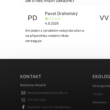
Pavel Drahotský
PD
VV
4.8.2026
Ani jeden z výrobkům nebyl doručen a
na připomínku mailem nikdo
nereaguje.
KONTAKT
EKOLOG
Katarina Veselá
Ekologick
ekoclovek
@
ekoclovek.cz
7.3.2021
777 413 564
Natasha - 
Sledujte nás na Facebooku