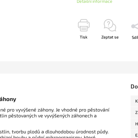
Detailní informace
Tisk
Zeptat se
Sdí
Do
záhony
K
ené pro vyvýšené záhony. Je vhodné pro pěstování
Z
ostlin pěstovaných ve vyvýšených záhonech a
H
stlin, tvorbu plodů a dlouhodobou úrodnost půdy.
E
orhizní houby a půdní mikroorganismy, které