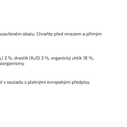
 uzavřeném obalu. Chraňte před mrazem a přímým
₅) 3 %, draslík (K₂O) 3 %, organický uhlík 18 %,
roorganismy.
í v souladu s platnými evropskými předpisy.