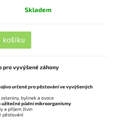
Skladem
o košíku
vo pro vyvýšené záhony
ojivo určené pro pěstování ve vyvýšených
 zeleniny, bylinek a ovoce
 užitečné půdní mikroorganismy
y a příjem živin
é pěstování