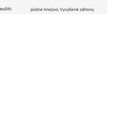
oužití
:
půdne hnojivo, Vyvýšené záhony