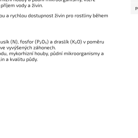
příjem vody a živin.
P
ou a rychlou dostupnost živin pro rostliny během
sík (N), fosfor (P₂O₅) a draslík (K₂O) v poměru
 ve vyvýšených záhonech.
odu, mykorhizní houby, půdní mikroorganismy a
lin a kvalitu půdy.