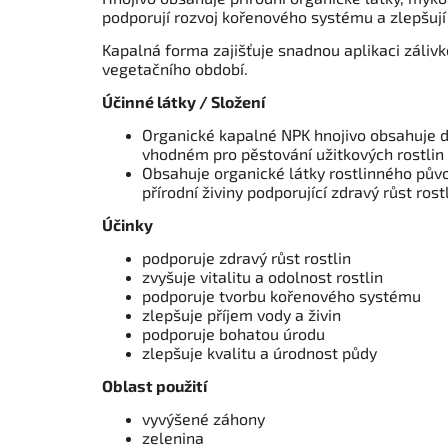
podporují rozvoj kořenového systému a zlepšují 
Kapalná forma zajišťuje snadnou aplikaci zálivk
vegetačního období.
Účinné látky / Složení
Organické kapalné NPK hnojivo obsahuje du
vhodném pro pěstování užitkových rostlin
Obsahuje organické látky rostlinného pův
přírodní živiny podporující zdravý růst rost
Účinky
podporuje zdravý růst rostlin
zvyšuje vitalitu a odolnost rostlin
podporuje tvorbu kořenového systému
zlepšuje příjem vody a živin
podporuje bohatou úrodu
zlepšuje kvalitu a úrodnost půdy
Oblast použití
vyvýšené záhony
zelenina