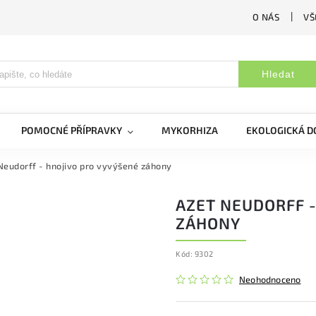
O NÁS
VŠ
Hledat
POMOCNÉ PŘÍPRAVKY
MYKORHIZA
EKOLOGICKÁ 
Neudorff - hnojivo pro vyvýšené záhony
AZET NEUDORFF -
ZÁHONY
Kód:
9302
Neohodnoceno