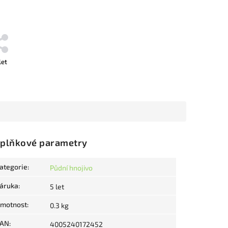
let
plňkové parametry
ategorie
:
Půdní hnojivo
áruka
:
5 let
motnost
:
0.3 kg
AN
:
4005240172452