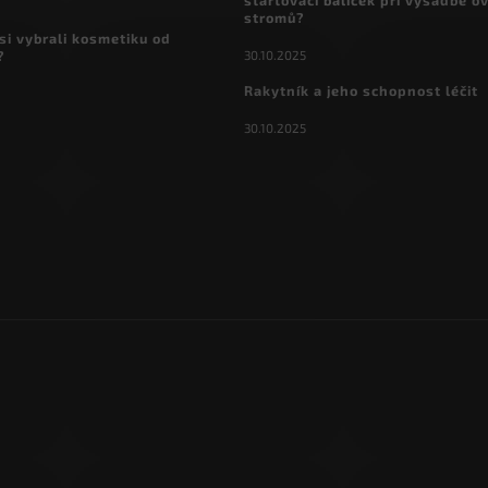
startovací balíček při výsadbě o
stromů?
si vybrali kosmetiku od
30.10.2025
?
Rakytník a jeho schopnost léčit
30.10.2025