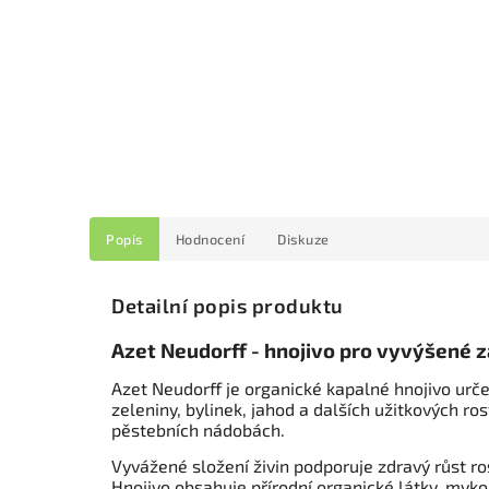
Popis
Hodnocení
Diskuze
Detailní popis produktu
Azet Neudorff - hnojivo pro vyvýšené 
Azet Neudorff je organické kapalné hnojivo urč
zeleniny, bylinek, jahod a dalších užitkových r
pěstebních nádobách.
Vyvážené složení živin podporuje zdravý růst ro
Hnojivo obsahuje přírodní organické látky, myk