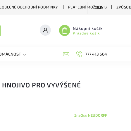
EOBECNÉ OBCHODNÍ PODMÍNKY
PLATEBNÍ MOŽNOSTI
ZPŮSOB
CZK
Nákupní košík
Prázdný košík
DOMÁCNOST
VČELÍ LÉČIVA
BIOAGENS
777 413 564
PLAŠIČE A
 HNOJIVO PRO VYVÝŠENÉ
Značka:
NEUDORFF