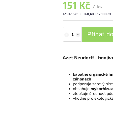
151 Kč
/ ks
125 Kč bez DPH
60,40 Kč / 100 ml
Přidat d
Azet Neudorff - hnoji
kapalné organické hn
záhonech
podporuje zdravý růst
obsahuje
mykorhizu a
zlepšuje úrodnost půd
vhodné pro ekologick