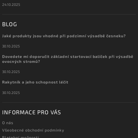
24.10.2025
BLOG
Jaké produkty jsou vhodné při podzimní výsadbě česneku?
30.10.2025
Dovedete mi doporučit základní startovací balíček při výsadbě
ovocných stromů?
30.10.2025
Rakytník a jeho schopnost léčit
30.10.2025
INFORMACE PRO VÁS
O nás
Všeobecné obchodní podmínky
Platební možnosti