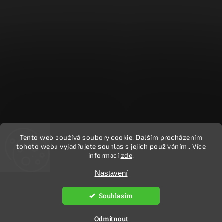
Tento web používá soubory cookie. Dalším procházením
Sledovat na Instagramu
tohoto webu vyjadřujete souhlas s jejich používáním.. Více
informací
zde
.
Copyright 2026
Ekočlověk
Nastavení
. Všechna práva vyhrazena.
Upravit nastavení cookies
Souhlasím
Vytvořil
Shoptet
| Design
Shoptak.cz.
Odmítnout