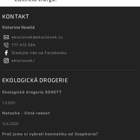
KONTAKT
Katarina Veselá
ekoclovek
@
ekoclovek.cz
777 413 564
Sledujte nás na Facebooku
ekoclovek/
EKOLOGICKÁ DROGERIE
Ekologická drogerie SONETT
7.3.2021
Natasha - čistá radost
15.6.2026
Proč jsme si vybrali kosmetiku od Soaphoria?