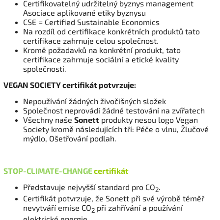
Certifikovatelný udržitelný byznys management
Asociace aplikované etiky byznysu
CSE = Certified Sustainable Economics
Na rozdíl od certifikace konkrétních produktů tato
certifikace zahrnuje celou společnost.
Kromě požadavků na konkrétní produkt, tato
certifikace zahrnuje sociální a etické kvality
společnosti.
VEGAN SOCIETY certifikát potvrzuje:
Nepoužívání žádných živočišných složek
Společnost neprovádí žádné testování na zvířatech
Všechny naše
Sonett
produkty nesou logo Vegan
Society kromě následujících tří: Péče o vlnu, Žlučové
mýdlo, Ošetřování podlah.
STOP-CLIMATE-CHANGE
certifikát
Představuje nejvyšší standard pro CO
.
2
Certifikát potvrzuje, že Sonett při své výrobě téměř
nevytváří emise CO
při zahřívání a používání
2
elektrické energie.