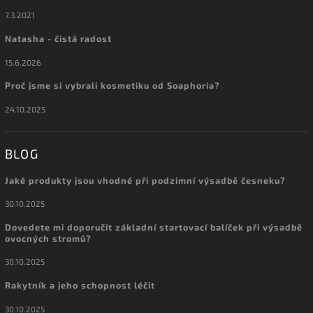
7.3.2021
Natasha - čistá radost
15.6.2026
Proč jsme si vybrali kosmetiku od Soaphoria?
24.10.2025
BLOG
Jaké produkty jsou vhodné při podzimní výsadbě česneku?
30.10.2025
Dovedete mi doporučit základní startovací balíček při výsadbě
ovocných stromů?
30.10.2025
Rakytník a jeho schopnost léčit
30.10.2025