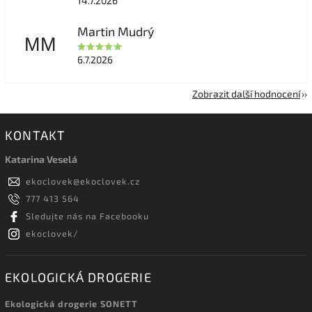
14.7.2026
Martin Mudrý
MM
6.7.2026
Zobrazit další hodnocení
KONTAKT
Katarina Veselá
ekoclovek
@
ekoclovek.cz
777 413 564
Sledujte nás na Facebooku
ekoclovek/
EKOLOGICKÁ DROGERIE
Ekologická drogerie SONETT