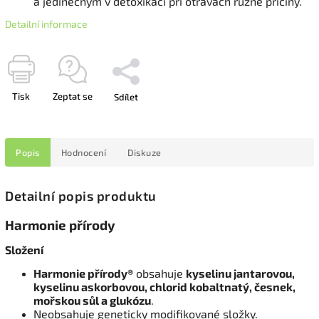
a jedinečným v detoxikaci při otravách různé příčiny.
Detailní informace
Tisk
Zeptat se
Sdílet
Popis
Hodnocení
Diskuze
Detailní popis produktu
Harmonie přírody
Složení
Harmonie přírody®
obsahuje
kyselinu jantarovou,
kyselinu askorbovou, chlorid kobaltnatý, česnek,
mořskou sůl a glukózu
.
Neobsahuje geneticky modifikované složky.