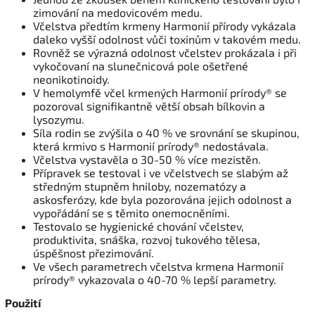
zimování na medovicovém medu.
Včelstva předtím krmeny Harmonií přírody vykázala
daleko vyšší odolnost vůči toxinům v takovém medu.
Rovněž se výrazná odolnost včelstev prokázala i při
vykočovaní na slunečnicová pole ošetřené
neonikotinoidy.
V hemolymfě včel krmených Harmonií prírody® se
pozoroval signifikantně větší obsah bílkovin a
lysozymu.
Síla rodin se zvýšila o 40 % ve srovnání se skupinou,
která krmivo s Harmonií prírody® nedostávala.
Včelstva vystavěla o 30-50 % více mezistěn.
Přípravek se testoval i ve včelstvech se slabým až
středným stupněm hniloby, nozematózy a
askosferózy, kde byla pozorována jejich odolnost a
vypořádání se s těmito onemocněními.
Testovalo se hygienické chování včelstev,
produktivita, snáška, rozvoj tukového tělesa,
úspěšnost přezimování.
Ve všech parametrech včelstva krmena Harmonií
prírody® vykazovala o 40-70 % lepší parametry.
Použití