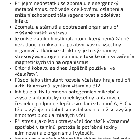
Při jejím nedostatku se zpomaluje energetický
metabolismus, což vede k celkovému oslabení a
snížení schopnosti těla regenerovat a odolávat
infekci.
Zpomaluje stárnutí a opotřebení organismu při
zvýšené zátěži a stresu.
Je univerzálním biostimulantom, který nemá žádné
nežádoucí účinky a má pozitivní vliv na všechny
orgánové a tkáňové struktury, je to významný
stresový adaptogen, eliminuje toxické účinky záření a
magnetických vln na organismus.
Chlorid kobaltu se dnes úspěšně používá i ve
včelařství.
Působí jako stimulant rozvoje včelstev, hraje roli při
aktivitě enzymů, syntéze vitamínu B12.
Inhibuje aktivitu mnoha patogenních mikrobů a
zvyšuje antibiotický účinek kyseliny jantárové či
česneku, podporuje lepší asimilaci vitamínů A, E, C v
těle a zyšuje metabolismus bílkovin, címž se zvyšuje
hmotnost plodu a mladých včel.
Při stresu jako jsou otravy včel dochází k významné
spotřebě vitamínů, protože je potřebné toxiny
eliminovat a z organismu i vyloučit.
Jednou ze zkoušek během klinického testování bylo i