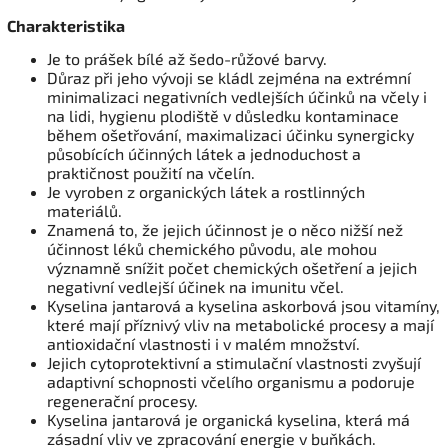
Charakteristika
Je to prášek bílé až šedo-růžové barvy.
Důraz při jeho vývoji se kládl zejména na extrémní
minimalizaci negativních vedlejších účinků na včely i
na lidi, hygienu plodiště v důsledku kontaminace
během ošetřování, maximalizaci účinku synergicky
působících účinných látek a jednoduchost a
praktičnost použití na včelín.
Je vyroben z organických látek a rostlinných
materiálů.
Znamená to, že jejich účinnost je o něco nižší než
účinnost léků chemického původu, ale mohou
významně snížit počet chemických ošetření a jejich
negativní vedlejší účinek na imunitu včel.
Kyselina jantarová a kyselina askorbová jsou vitamíny,
které mají příznivý vliv na metabolické procesy a mají
antioxidační vlastnosti i v malém množství.
Jejich cytoprotektivní a stimulační vlastnosti zvyšují
adaptivní schopnosti včelího organismu a podoruje
regenerační procesy.
Kyselina jantarová je organická kyselina, která má
zásadní vliv ve zpracování energie v buňkách.