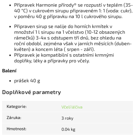
Přípravek Harmonie přírody® se rozpustí v teplém (35-
40 °C) v cukrovém sirupu připraveném 1: 1 (voda: cukr),
v poměru 40 g přípravku na 10 l cukrového sirupu.
Připraven sirup se nalije do horních krmítek v
množství 1 l sirupu na 1 včelstvo (10-12 obsazených
rámečků) 3-4x s odstupem tří dnů, bez ohledu na
roční období, zejména však v jarních měsících (duben-
květen) a koncem léta ( srpen - září).
Přípravek je kompatibilní s ostatními krmnými
doplňky, léky a přípravky pro včely.
Balení
prášek 40 g
Doplňkové parametry
Kategorie
:
Včelí léčiva
Záruka
:
3 roky
Hmotnost
:
0.04 kg