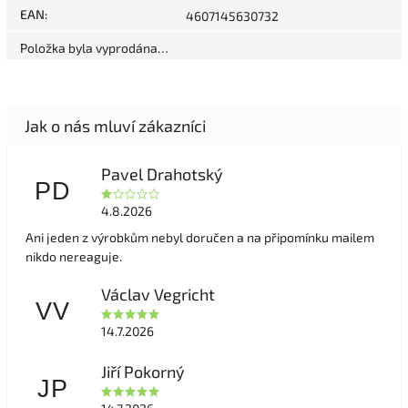
EAN
:
4607145630732
Položka byla vyprodána…
Pavel Drahotský
PD
4.8.2026
Ani jeden z výrobkům nebyl doručen a na připomínku mailem
nikdo nereaguje.
Václav Vegricht
VV
14.7.2026
Jiří Pokorný
JP