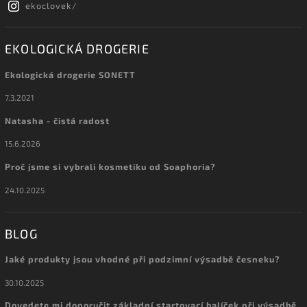
ekoclovek/
EKOLOGICKÁ DROGERIE
Ekologická drogerie SONETT
7.3.2021
Natasha - čistá radost
15.6.2026
Proč jsme si vybrali kosmetiku od Soaphoria?
24.10.2025
BLOG
Jaké produkty jsou vhodné při podzimní výsadbě česneku?
30.10.2025
Dovedete mi doporučit základní startovací balíček při výsadbě