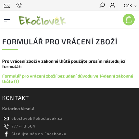
CZK
Hledat
FORMULÁŘ PRO VRÁCENÍ ZBOŽÍ
Pro vrácení zboží v zákonné lhůtě použijte prosím následující
formulář:
Formulář pro vrácení zboží bez udání důvodu ve 14denní zákonné
lhůtě
(1)
KONTAKT
Katarina Veselá
ekoclovek
@
ekoclovek.cz
777 413 564
Sledujte nás na Facebooku