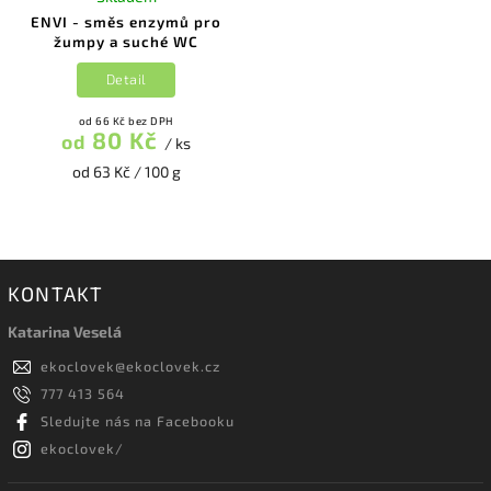
ENVI - směs enzymů pro
žumpy a suché WC
Detail
od 66 Kč bez DPH
80 Kč
od
/ ks
od 63 Kč / 100 g
KONTAKT
Katarina Veselá
ekoclovek
@
ekoclovek.cz
777 413 564
Sledujte nás na Facebooku
ekoclovek/