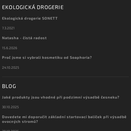
EKOLOGICKÁ DROGERIE
Ekologická drogerie SONETT
7.3.2021
Natasha - čistá radost
15.6.2026
Proč jsme si vybrali kosmetiku od Soaphoria?
24.10.2025
BLOG
Jaké produkty jsou vhodné při podzimní výsadbě česneku?
30.10.2025
Dovedete mi doporučit základní startovací balíček při výsadbě
ovocných stromů?