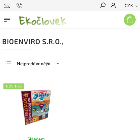
CZK
Hledat
BIOENVIRO S.R.O.,
Nejprodávanější
Nejlevnější
Nejdražší
NOVINKA
Abecedně
Skladem