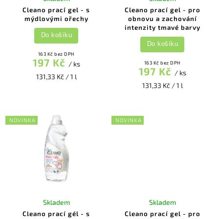
Cleano prací gel - s
Cleano prací gel - pro
mýdlovými ořechy
obnovu a zachování
intenzity tmavé barvy
Do košíku
Do košíku
163 Kč bez DPH
197 Kč
/ ks
163 Kč bez DPH
197 Kč
/ ks
131,33 Kč / 1 l
131,33 Kč / 1 l
NOVINKA
NOVINKA
Skladem
Skladem
Cleano prací gél - s
Cleano prací gel - pro