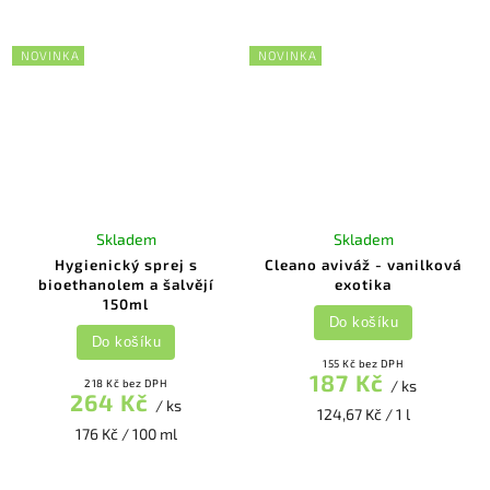
NOVINKA
NOVINKA
Skladem
Skladem
Hygienický sprej s
Cleano aviváž - vanilková
bioethanolem a šalvějí
exotika
150ml
Do košíku
Do košíku
155 Kč bez DPH
187 Kč
218 Kč bez DPH
/ ks
264 Kč
/ ks
124,67 Kč / 1 l
176 Kč / 100 ml