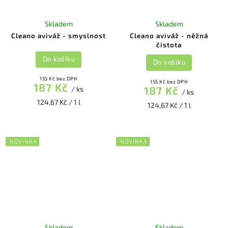
Skladem
Skladem
Cleano aviváž - smyslnost
Cleano aviváž - něžná
čistota
Do košíku
Do košíku
155 Kč bez DPH
155 Kč bez DPH
187 Kč
187 Kč
/ ks
/ ks
124,67 Kč / 1 l
124,67 Kč / 1 l
NOVINKA
NOVINKA
Skladem
Skladem