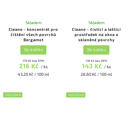
Skladem
Skladem
Cleano - koncentrát pro
Cleano - čistící a leštící
čištění všech povrchů
prostředek na okna a
Bergamot
skleněné povrchy
Do košíku
Do košíku
179 Kč bez DPH
118 Kč bez DPH
216 Kč
143 Kč
/ ks
/ ks
43,20 Kč / 100 ml
28,60 Kč / 100 ml
NOVINKA
NOVINKA