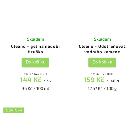
Skladem
Skladem
Cleano - gel na nádobí
Cleano - Odstraňovač
Hruška
vodního kamene
Do košíku
Do košíku
119 Kč bez DPH
131 Kč bez DPH
144 Kč
159 Kč
/ ks
/ balení
36 Kč / 100 ml
17,67 Kč / 100 g
NOVINKA