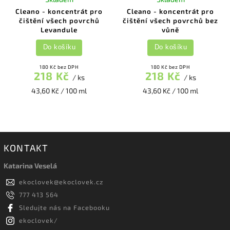
Cleano - koncentrát pro
Cleano - koncentrát pro
čištění všech povrchů
čištění všech povrchů bez
Levandule
vůně
Do košíku
Do košíku
180 Kč bez DPH
180 Kč bez DPH
218 Kč
218 Kč
/ ks
/ ks
43,60 Kč / 100 ml
43,60 Kč / 100 ml
KONTAKT
Katarina Veselá
ekoclovek
@
ekoclovek.cz
777 413 564
Sledujte nás na Facebooku
ekoclovek/