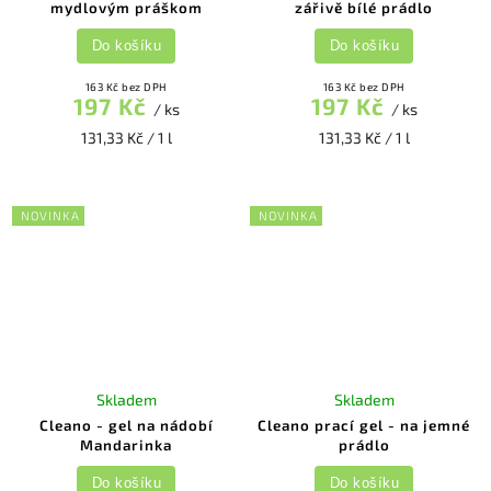
mydlovým práškom
zářivě bílé prádlo
Do košíku
Do košíku
163 Kč bez DPH
163 Kč bez DPH
197 Kč
197 Kč
/ ks
/ ks
131,33 Kč / 1 l
131,33 Kč / 1 l
NOVINKA
NOVINKA
Skladem
Skladem
Cleano - gel na nádobí
Cleano prací gel - na jemné
Mandarinka
prádlo
Do košíku
Do košíku