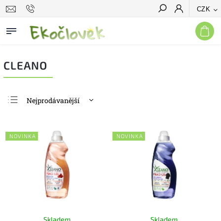
CZK
Hledat
CLEANO
Nejprodávanější
Nejlevnější
Nejdražší
NOVINKA
NOVINKA
Abecedně
Skladem
Skladem