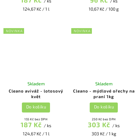
/ ks
/ ks
124,67 Kč / 1 l
10,67 Kč / 100 g
NOVINKA
NOVINKA
Skladem
Skladem
Cleano aviváž - lotosový
Cleano - mýdlové ořechy na
květ
praní 1kg
Do košíku
Do košíku
155 Kč bez DPH
250 Kč bez DPH
187 Kč
303 Kč
/ ks
/ ks
124,67 Kč / 1 l
303 Kč / 1 kg