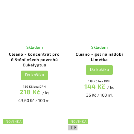
Skladem
Skladem
Cleano - koncentrát pro
Cleano - gel na nádobí
čištění všech povrchů
Limetka
Eukalyptus
Do košíku
Do košíku
119 Kč bez DPH
144 Kč
180 Kč bez DPH
/ ks
218 Kč
/ ks
36 Kč / 100 ml
43,60 Kč / 100 ml
NOVINKA
NOVINKA
TIP