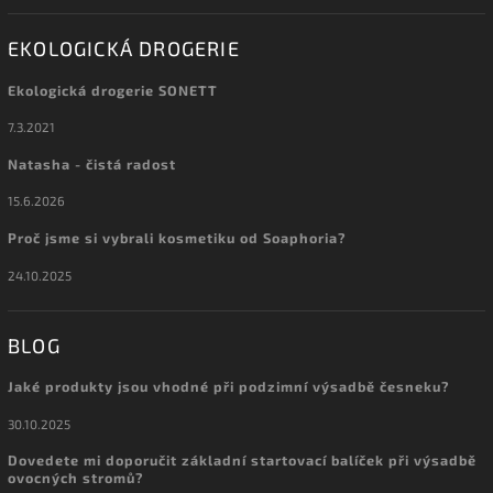
EKOLOGICKÁ DROGERIE
Ekologická drogerie SONETT
7.3.2021
Natasha - čistá radost
15.6.2026
Proč jsme si vybrali kosmetiku od Soaphoria?
24.10.2025
BLOG
Jaké produkty jsou vhodné při podzimní výsadbě česneku?
30.10.2025
Dovedete mi doporučit základní startovací balíček při výsadbě
ovocných stromů?