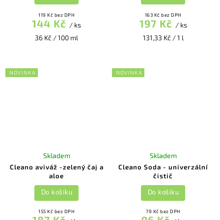
119 Kč bez DPH
163 Kč bez DPH
144 Kč
197 Kč
/ ks
/ ks
36 Kč / 100 ml
131,33 Kč / 1 l
NOVINKA
NOVINKA
Skladem
Skladem
Cleano aviváž -zelený čaj a
Cleano Soda - univerzální
aloe
čistič
Do košíku
Do košíku
155 Kč bez DPH
79 Kč bez DPH
187 Kč
96 Kč