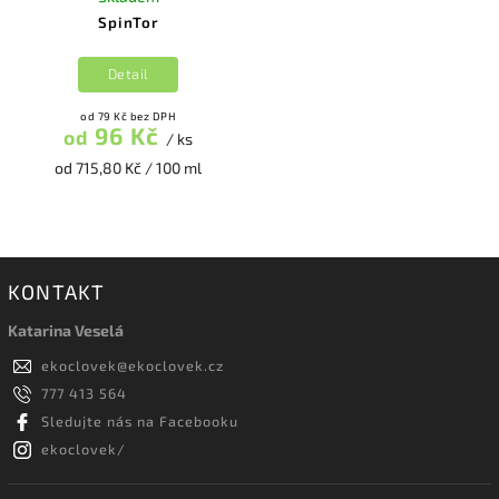
SpinTor
Detail
od 79 Kč bez DPH
96 Kč
od
/ ks
od 715,80 Kč / 100 ml
KONTAKT
Katarina Veselá
ekoclovek
@
ekoclovek.cz
777 413 564
Sledujte nás na Facebooku
ekoclovek/