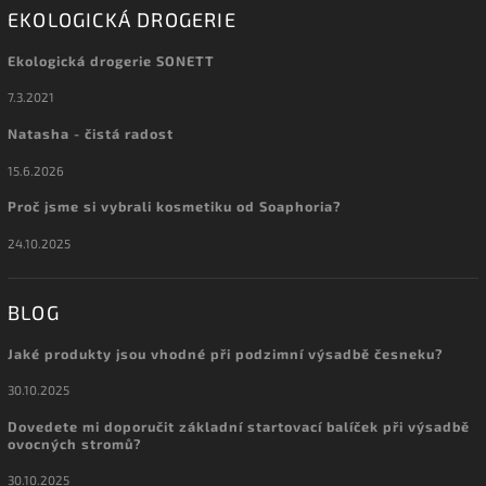
EKOLOGICKÁ DROGERIE
Ekologická drogerie SONETT
7.3.2021
Natasha - čistá radost
15.6.2026
Proč jsme si vybrali kosmetiku od Soaphoria?
24.10.2025
BLOG
Jaké produkty jsou vhodné při podzimní výsadbě česneku?
30.10.2025
Dovedete mi doporučit základní startovací balíček při výsadbě
ovocných stromů?
30.10.2025