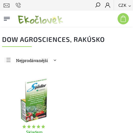
CZK
Hledat
DOW AGROSCIENCES, RAKÚSKO
Nejprodávanější
Nejlevnější
Nejdražší
Abecedně
Skladem