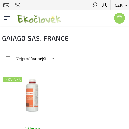
CZK
Hledat
GAIAGO SAS, FRANCE
Nejprodávanější
Nejlevnější
Nejdražší
NOVINKA
Abecedně
Skladem