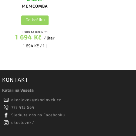
MEMCOMBA
Do košíku
1 400 Kč bez DPH
1 694 Kč
/ liter
1 694 Kč / 1 l
KONTAKT
Katarina Veselá
ekoclovek
@
ekoclovek.cz
777 413 564
Sledujte nás na Facebooku
ekoclovek/