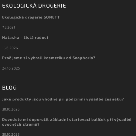
EKOLOGICKÁ DROGERIE
Ekologická drogerie SONETT
7.3.2021
Natasha - čistá radost
15.6.2026
Proč jsme si vybrali kosmetiku od Soaphoria?
24.10.2025
BLOG
Jaké produkty jsou vhodné při podzimní výsadbě česneku?
30.10.2025
Dovedete mi doporučit základní startovací balíček při výsadbě
ovocných stromů?
30.10.2025