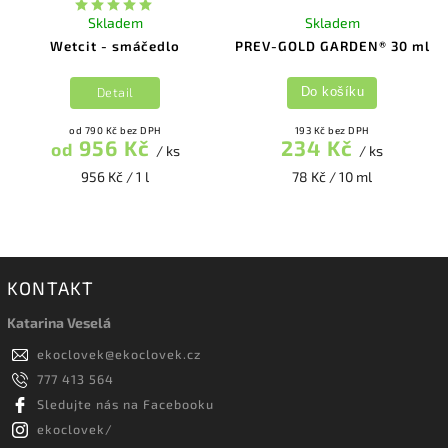
Skladem
Skladem
Wetcit - smáčedlo
PREV-GOLD GARDEN® 30 ml
Detail
Do košíku
od 790 Kč bez DPH
193 Kč bez DPH
956 Kč
234 Kč
od
/ ks
/ ks
956 Kč / 1 l
78 Kč / 10 ml
KONTAKT
Katarina Veselá
ekoclovek
@
ekoclovek.cz
777 413 564
Sledujte nás na Facebooku
ekoclovek/