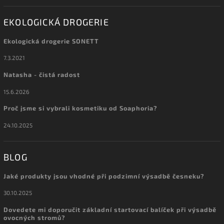
EKOLOGICKÁ DROGERIE
Ekologická drogerie SONETT
7.3.2021
Natasha - čistá radost
15.6.2026
Proč jsme si vybrali kosmetiku od Soaphoria?
24.10.2025
BLOG
Jaké produkty jsou vhodné při podzimní výsadbě česneku?
30.10.2025
Dovedete mi doporučit základní startovací balíček při výsadbě
ovocných stromů?