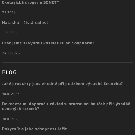
Ekologická drogerie SONETT
7.3.2021
Natasha - čistá radost
15.6.2026
Proč jsme si vybrali kosmetiku od Soaphoria?
24.10.2025
BLOG
Jaké produkty jsou vhodné při podzimní výsadbě česneku?
30.10.2025
Dovedete mi doporučit základní startovací balíček při výsadbě
ovocných stromů?
30.10.2025
Rakytník a jeho schopnost léčit