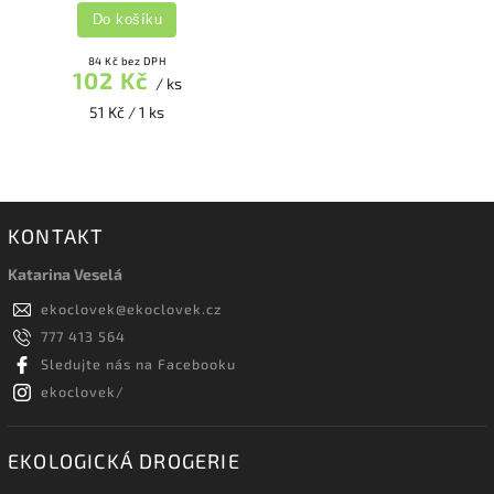
Do košíku
84 Kč bez DPH
102 Kč
/ ks
51 Kč / 1 ks
KONTAKT
Katarina Veselá
ekoclovek
@
ekoclovek.cz
777 413 564
Sledujte nás na Facebooku
ekoclovek/
EKOLOGICKÁ DROGERIE