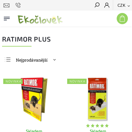
CZK
Hledat
RATIMOR PLUS
Nejprodávanější
Nejlevnější
Nejdražší
NOVINKA
NOVINKA
Abecedně
Skladem
Skladem