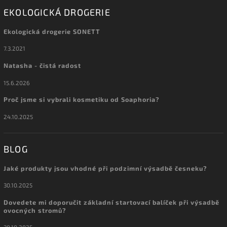
EKOLOGICKÁ DROGERIE
Ekologická drogerie SONETT
7.3.2021
Natasha - čistá radost
15.6.2026
Proč jsme si vybrali kosmetiku od Soaphoria?
24.10.2025
BLOG
Jaké produkty jsou vhodné při podzimní výsadbě česneku?
30.10.2025
Dovedete mi doporučit základní startovací balíček při výsadbě
ovocných stromů?