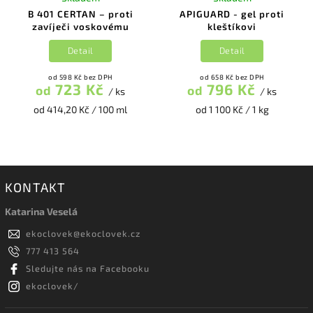
B 401 CERTAN – proti
APIGUARD - gel proti
zavíječi voskovému
kleštíkovi
Detail
Detail
od 598 Kč bez DPH
od 658 Kč bez DPH
723 Kč
796 Kč
od
od
/ ks
/ ks
od 414,20 Kč / 100 ml
od 1 100 Kč / 1 kg
KONTAKT
Katarina Veselá
ekoclovek
@
ekoclovek.cz
777 413 564
Sledujte nás na Facebooku
ekoclovek/