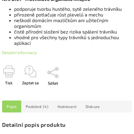
podporuje tvorbu hustého, sytě zeleného trávníku
přirozeně potlačuje růst plevelů a mechu
neškodí domácím mazlíčkům ani užitečným
organismům
čistě přírodní složení bez rizika spálení trávníku
vhodné pro všechny typy trávníků s jednoduchou
aplikací
Detailní informace
Tisk
Zeptat se
Sdílet
Popis
Podobné (4)
Hodnocení
Diskuze
Detailní popis produktu