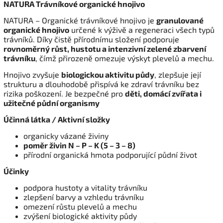
NATURA Trávníkové organické hnojivo
NATURA – Organické trávníkové hnojivo je
granulované
organické hnojivo
určené k výživě a regeneraci všech typů
trávníků. Díky čistě přírodnímu složení podporuje
rovnoměrný růst, hustotu a intenzivní zelené zbarvení
trávníku
, čímž přirozeně omezuje výskyt plevelů a mechu.
Hnojivo zvyšuje
biologickou aktivitu půdy
, zlepšuje její
strukturu a dlouhodobě přispívá ke zdraví trávníku bez
rizika poškození. Je bezpečné pro
děti, domácí zvířata i
užitečné půdní organismy
Účinná látka / Aktivní složky
organicky vázané živiny
poměr živin N – P – K (5 – 3 – 8)
přírodní organická hmota podporující půdní život
Účinky
podpora hustoty a vitality trávníku
zlepšení barvy a vzhledu trávníku
omezení růstu plevelů a mechu
zvýšení biologické aktivity půdy