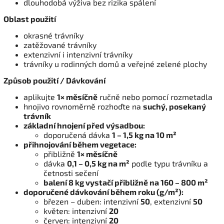
dlouhodobá výživa bez rizika spálení
Oblast použití
okrasné trávníky
zatěžované trávníky
extenzivní i intenzivní trávníky
trávníky u rodinných domů a veřejné zelené plochy
Způsob použití / Dávkování
aplikujte
1× měsíčně
ručně nebo pomocí rozmetadla
hnojivo rovnoměrně rozhoďte na
suchý, posekaný
trávník
základní hnojení před výsadbou:
doporučená dávka
1 – 1,5 kg na 10 m²
přihnojování během vegetace:
přibližně
1× měsíčně
dávka
0,1 – 0,5 kg na m²
podle typu trávníku a
četnosti sečení
balení 8 kg vystačí přibližně na 160 – 800 m²
doporučené dávkování během roku (g/m²):
březen – duben: intenzivní
50
, extenzivní
50
květen: intenzivní
20
červen: intenzivní
20