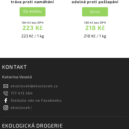
tráva proti namáhání
odolná proti pošlapání
Detail
Do košíku
184 Kč bez DPH
180 Kč bez DPH
223 Kč
218 Kč
223 Kč / 1 kg
218 Kč / 1 kg
KONTAKT
Katarina Veselá
ekoclovek
@
ekoclovek.cz
777 413 564
Sledujte nás na Facebooku
ekoclovek/
EKOLOGICKÁ DROGERIE