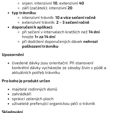
srpen: intenzivní
10
, extenzivní
40
září (začátek): intenzivní
20
typ trávníku:
intenzivní trávník:
10 a více sečení ročně
extenzivní trávník:
2 – 3 sečení ročně
doporučení k aplikaci:
při sečení v intervalech kratších než
14 dní
hnojte
1× za 14 dní
při dodržení doporučených dávek
nehrozí
poškození trávníku
Upozornění
Uvedené dávky jsou orientační. Při stanovení
konkrétní dávky vycházejte ze zásoby živin v půdě a
aktuálních potřeb trávníku
Pro koho je produkt určen
majitelé rodinných domů
zahrádkáři
správci zelených ploch
uživatelé preferující organickou péči o trávník
Skladování