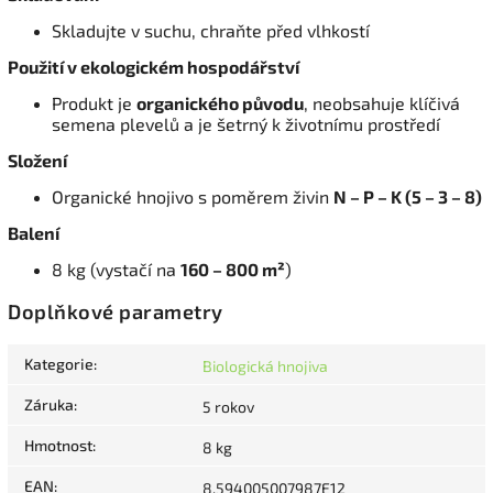
Skladujte v suchu, chraňte před vlhkostí
Použití v ekologickém hospodářství
Produkt je
organického původu
, neobsahuje klíčivá
semena plevelů a je šetrný k životnímu prostředí
Složení
Organické hnojivo s poměrem živin
N – P – K (5 – 3 – 8)
Balení
8 kg (vystačí na
160 – 800 m²
)
Doplňkové parametry
Kategorie
:
Biologická hnojiva
Záruka
:
5 rokov
Hmotnost
:
8 kg
EAN
:
8.594005007987E12