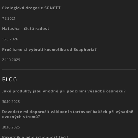
Ekologická drogerie SONETT
7.3.2021
Natasha - čistá radost
15.6.2026
Proč jsme si vybrali kosmetiku od Soaphoria?
24.10.2025
BLOG
Jaké produkty jsou vhodné při podzimní výsadbě česneku?
30.10.2025
Dovedete mi doporučit základní startovací balíček při výsadbě
ovocných stromů?
30.10.2025
Rakytník a jeho schopnost léčit