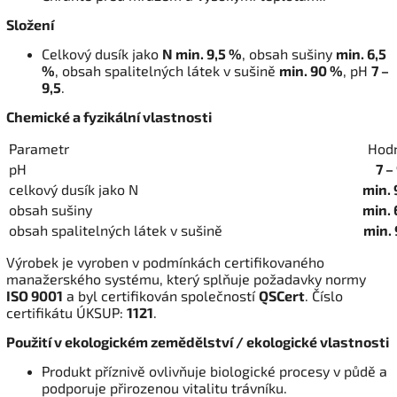
Složení
Celkový dusík jako
N min. 9,5 %
, obsah sušiny
min. 6,5
%
, obsah spalitelných látek v sušině
min. 90 %
, pH
7 –
9,5
.
Chemické a fyzikální vlastnosti
Parametr
Hod
pH
7 –
celkový dusík jako N
min. 
obsah sušiny
min. 
obsah spalitelných látek v sušině
min.
Výrobek je vyroben v podmínkách certifikovaného
manažerského systému, který splňuje požadavky normy
ISO 9001
a byl certifikován společností
QSCert
. Číslo
certifikátu ÚKSUP:
1121
.
Použití v ekologickém zemědělství / ekologické vlastnosti
Produkt příznivě ovlivňuje biologické procesy v půdě a
podporuje přirozenou vitalitu trávníku.