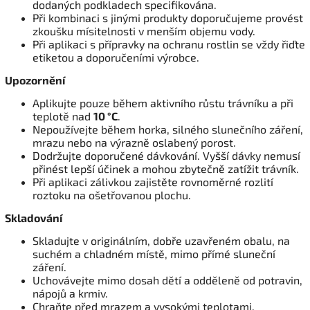
dodaných podkladech specifikována.
Při kombinaci s jinými produkty doporučujeme provést
zkoušku mísitelnosti v menším objemu vody.
Při aplikaci s přípravky na ochranu rostlin se vždy řiďte
etiketou a doporučeními výrobce.
Upozornění
Aplikujte pouze během aktivního růstu trávníku a při
teplotě nad
10 °C
.
Nepoužívejte během horka, silného slunečního záření,
mrazu nebo na výrazně oslabený porost.
Dodržujte doporučené dávkování. Vyšší dávky nemusí
přinést lepší účinek a mohou zbytečně zatížit trávník.
Při aplikaci zálivkou zajistěte rovnoměrné rozlití
roztoku na ošetřovanou plochu.
Skladování
Skladujte v originálním, dobře uzavřeném obalu, na
suchém a chladném místě, mimo přímé sluneční
záření.
Uchovávejte mimo dosah dětí a odděleně od potravin,
nápojů a krmiv.
Chraňte před mrazem a vysokými teplotami.