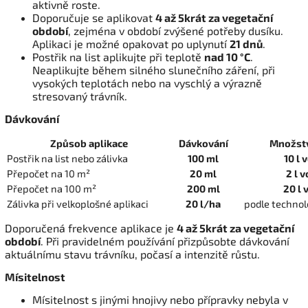
aktivně roste.
Doporučuje se aplikovat
4 až 5krát za vegetační
období
, zejména v období zvýšené potřeby dusíku.
Aplikaci je možné opakovat po uplynutí
21 dnů
.
Postřik na list aplikujte při teplotě
nad 10 °C
.
Neaplikujte během silného slunečního záření, při
vysokých teplotách nebo na vyschlý a výrazně
stresovaný trávník.
Dávkování
Způsob aplikace
Dávkování
Množstv
Postřik na list nebo zálivka
100 ml
10 l 
Přepočet na 10 m²
20 ml
2 l 
Přepočet na 100 m²
200 ml
20 l 
Zálivka při velkoplošné aplikaci
20 l/ha
podle technol
Doporučená frekvence aplikace je
4 až 5krát za vegetační
období
. Při pravidelném používání přizpůsobte dávkování
aktuálnímu stavu trávníku, počasí a intenzitě růstu.
Mísitelnost
Mísitelnost s jinými hnojivy nebo přípravky nebyla v