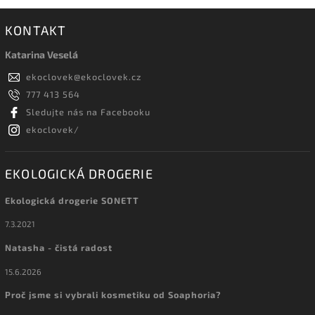
KONTAKT
Katarina Veselá
ekoclovek
@
ekoclovek.cz
777 413 564
Sledujte nás na Facebooku
ekoclovek/
EKOLOGICKÁ DROGERIE
Ekologická drogerie SONETT
7.3.2021
Natasha - čistá radost
15.6.2026
Proč jsme si vybrali kosmetiku od Soaphoria?