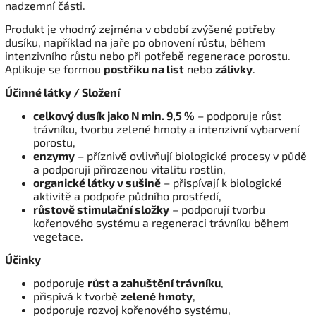
nadzemní části.
Produkt je vhodný zejména v období zvýšené potřeby
dusíku, například na jaře po obnovení růstu, během
intenzivního růstu nebo při potřebě regenerace porostu.
Aplikuje se formou
postřiku na list
nebo
zálivky
.
Účinné látky / Složení
celkový dusík jako N min. 9,5 %
– podporuje růst
trávníku, tvorbu zelené hmoty a intenzivní vybarvení
porostu,
enzymy
– příznivě ovlivňují biologické procesy v půdě
a podporují přirozenou vitalitu rostlin,
organické látky v sušině
– přispívají k biologické
aktivitě a podpoře půdního prostředí,
růstově stimulační složky
– podporují tvorbu
kořenového systému a regeneraci trávníku během
vegetace.
Účinky
podporuje
růst a zahuštění trávníku
,
přispívá k tvorbě
zelené hmoty
,
podporuje rozvoj kořenového systému,