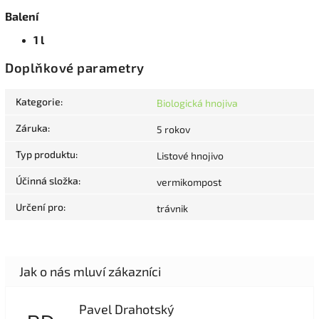
Balení
1 l
Doplňkové parametry
Kategorie
:
Biologická hnojiva
Záruka
:
5 rokov
Typ produktu
:
Listové hnojivo
Účinná složka
:
vermikompost
Určení pro
:
trávnik
Pavel Drahotský