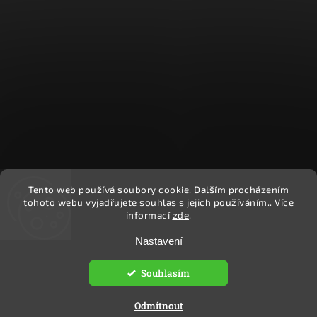
Tento web používá soubory cookie. Dalším procházením
Sledovat na Instagramu
tohoto webu vyjadřujete souhlas s jejich používáním.. Více
informací
zde
.
Copyright 2026
Ekočlověk
. Všechna práva vyhrazena.
Nastavení
Upravit nastavení cookies
Souhlasím
Vytvořil
Shoptet
| Design
Shoptak.cz.
Odmítnout