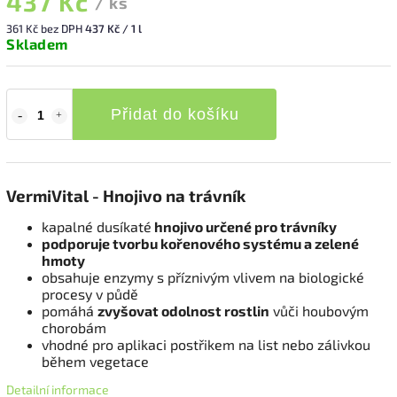
437 Kč
/ ks
361 Kč bez DPH
437 Kč / 1 l
Skladem
Přidat do košíku
VermiVital - Hnojivo na trávník
kapalné dusíkaté
hnojivo určené pro trávníky
podporuje tvorbu kořenového systému a zelené
hmoty
obsahuje enzymy s příznivým vlivem na biologické
procesy v půdě
pomáhá
zvyšovat odolnost rostlin
vůči houbovým
chorobám
vhodné pro aplikaci postřikem na list nebo zálivkou
během vegetace
Detailní informace