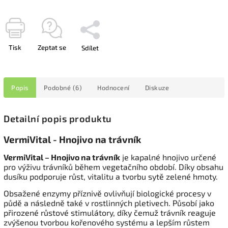
Tisk
Zeptat se
Sdílet
Popis
Podobné (6)
Hodnocení
Diskuze
Detailní popis produktu
VermiVital - Hnojivo na trávník
VermiVital – Hnojivo na trávník
je kapalné hnojivo určené
pro výživu trávníků během vegetačního období. Díky obsahu
dusíku podporuje růst, vitalitu a tvorbu sytě zelené hmoty.
Obsažené enzymy příznivě ovlivňují biologické procesy v
půdě a následně také v rostlinných pletivech. Působí jako
přirozené růstové stimulátory, díky čemuž trávník reaguje
zvýšenou tvorbou kořenového systému a lepším růstem