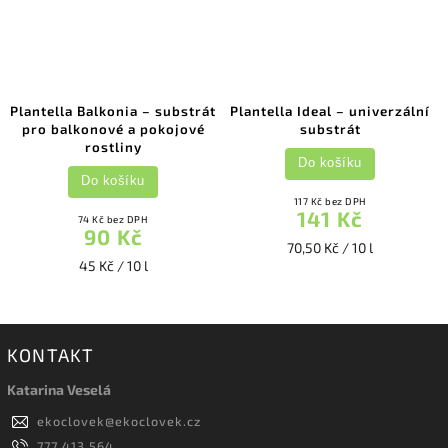
Plantella Balkonia – substrát
Plantella Ideal – univerzální
pro balkonové a pokojové
substrát
rostliny
Do košíku
Do košíku
117 Kč bez DPH
141 Kč
74 Kč bez DPH
90 Kč
70,50 Kč / 10 l
45 Kč / 10 l
KONTAKT
Katarina Veselá
ekoclovek
@
ekoclovek.cz
777 413 564