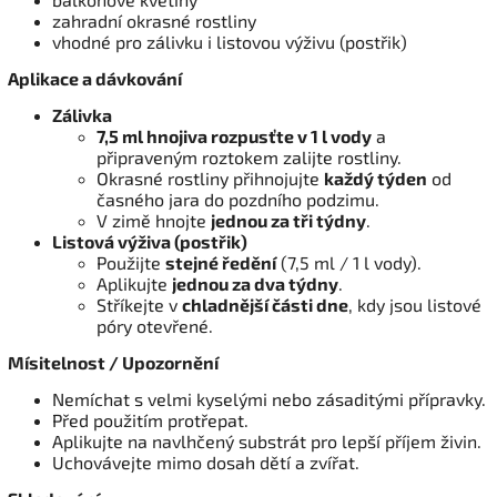
zahradní okrasné rostliny
vhodné pro zálivku i listovou výživu (postřik)
Aplikace a dávkování
Zálivka
7,5 ml hnojiva rozpusťte v 1 l vody
a
připraveným roztokem zalijte rostliny.
Okrasné rostliny přihnojujte
každý týden
od
časného jara do pozdního podzimu.
V zimě hnojte
jednou za tři týdny
.
Listová výživa (postřik)
Použijte
stejné ředění
(7,5 ml / 1 l vody).
Aplikujte
jednou za dva týdny
.
Stříkejte v
chladnější části dne
, kdy jsou listové
póry otevřené.
Mísitelnost / Upozornění
Nemíchat s velmi kyselými nebo zásaditými přípravky.
Před použitím protřepat.
Aplikujte na navlhčený substrát pro lepší příjem živin.
Uchovávejte mimo dosah dětí a zvířat.