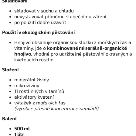
Skladování
skladovat v suchu a chladu
nevystavovat přímému slunečnímu záření
po použití dobře uzavřít
Použití v ekologickém pěstování
Hnojivo obsahuje organickou složku z mořských řas a
vitamíny, jde o
kombinované minerálně-organické
hnojivo
, vhodné pro udržitelné pěstování okrasných a
kvetoucích rostlin.
Složení
minerální živiny
mikroživiny
11 rostlinných vitamínů
aktivátory kvetení
výtažek z mořských řas
(výrobce přesné koncentrace neuvádí)
Balení
500 ml
1 litr