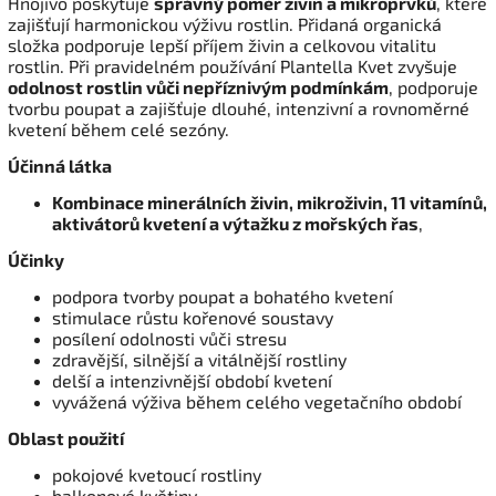
Hnojivo poskytuje
správný poměr živin a mikroprvků
, které
zajišťují harmonickou výživu rostlin. Přidaná organická
složka podporuje lepší příjem živin a celkovou vitalitu
rostlin.
Při pravidelném používání Plantella Kvet zvyšuje
odolnost rostlin vůči nepříznivým podmínkám
, podporuje
tvorbu poupat a zajišťuje dlouhé, intenzivní a rovnoměrné
kvetení během celé sezóny.
Účinná látka
Kombinace minerálních živin, mikroživin, 11 vitamínů,
aktivátorů kvetení a výtažku z mořských řas
,
Účinky
podpora tvorby poupat a bohatého kvetení
stimulace růstu kořenové soustavy
posílení odolnosti vůči stresu
zdravější, silnější a vitálnější rostliny
delší a intenzivnější období kvetení
vyvážená výživa během celého vegetačního období
Oblast použití
pokojové kvetoucí rostliny
balkonové květiny