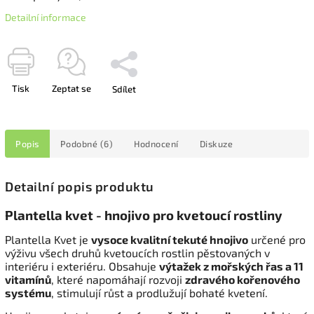
Detailní informace
Tisk
Zeptat se
Sdílet
Popis
Podobné (6)
Hodnocení
Diskuze
Detailní popis produktu
Plantella kvet - hnojivo pro kvetoucí rostliny
Plantella Kvet je
vysoce kvalitní tekuté hnojivo
určené pro
výživu všech druhů kvetoucích rostlin pěstovaných v
interiéru i exteriéru. Obsahuje
výtažek z mořských řas a 11
vitamínů
, které napomáhají rozvoji
zdravého kořenového
systému
, stimulují růst a prodlužují bohaté kvetení.