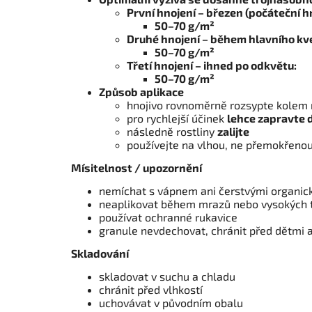
První hnojení – březen (počáteční h
50–70 g/m²
Druhé hnojení – během hlavního kve
50–70 g/m²
Třetí hnojení – ihned po odkvětu:
50–70 g/m²
Způsob aplikace
hnojivo rovnoměrně rozsypte kolem r
pro rychlejší účinek
lehce zapravte 
následně rostliny
zalijte
používejte na vlhou, ne přemokřeno
Mísitelnost / upozornění
nemíchat s vápnem ani čerstvými organick
neaplikovat během mrazů nebo vysokých 
používat ochranné rukavice
granule nevdechovat, chránit před dětmi a
Skladování
skladovat v suchu a chladu
chránit před vlhkostí
uchovávat v původním obalu