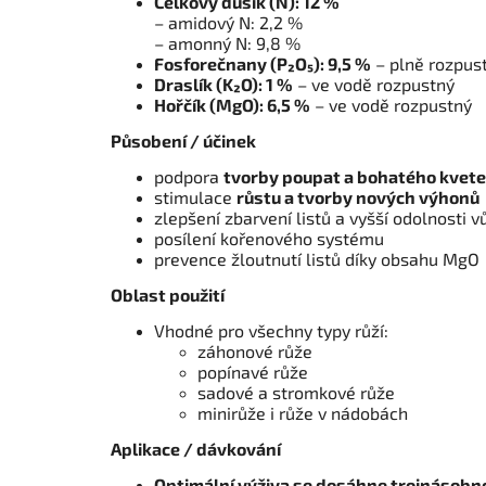
Celkový dusík (N): 12 %
– amidový N: 2,2 %
– amonný N: 9,8 %
Fosforečnany (P₂O₅): 9,5 %
– plně rozpus
Draslík (K₂O): 1 %
– ve vodě rozpustný
Hořčík (MgO): 6,5 %
– ve vodě rozpustný
Působení / účinek
podpora
tvorby poupat a bohatého kvete
stimulace
růstu a tvorby nových výhonů
zlepšení zbarvení listů a vyšší odolnosti v
posílení kořenového systému
prevence žloutnutí listů díky obsahu MgO
Oblast použití
Vhodné pro všechny typy růží:
záhonové růže
popínavé růže
sadové a stromkové růže
minirůže i růže v nádobách
Aplikace / dávkování
Optimální výživa se dosáhne trojnásobn