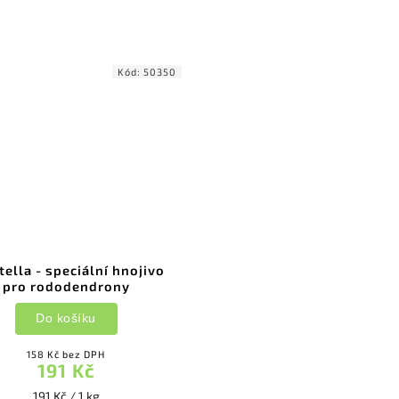
Kód:
50350
tella - speciální hnojivo
pro rododendrony
Do košíku
158 Kč bez DPH
191 Kč
191 Kč / 1 kg