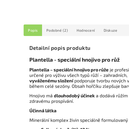
Popis
Podobné (2)
Hodnocení
Diskuze
Detailní popis produktu
Plantella - speciální hnojivo pro růž
Plantella – speciální hnojivo pro růže
je profes
určené pro výživu všech typů růží – zahradních
vyváženému složení
podporuje tvorbu nových v
během celé sezóny.
Obsah hořčíku zlepšuje barvu
Hnojivo má
dlouhodobý účinek
a dodává růžím 
zdravému prospívání.
Účinná látka
Minerální komplex živin speciálně formulovaný 