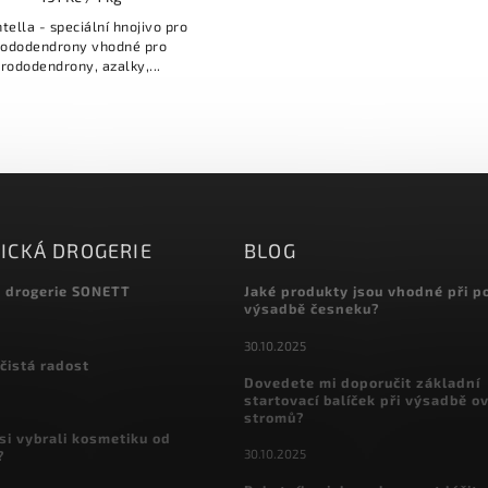
tella - speciální hnojivo pro
ododendrony vhodné pro
rododendrony, azalky,...
ICKÁ DROGERIE
BLOG
á drogerie SONETT
Jaké produkty jsou vhodné při p
výsadbě česneku?
30.10.2025
čistá radost
Dovedete mi doporučit základní
startovací balíček při výsadbě o
stromů?
si vybrali kosmetiku od
30.10.2025
?