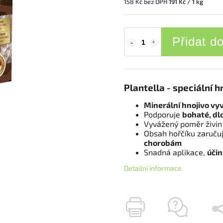
158 Kč bez DPH
191 Kč / 1 kg
Přidat d
Plantella - speciální h
Minerální hnojivo vy
Podporuje
bohaté, dl
Vyvážený poměr živin 
Obsah hořčíku zaruču
chorobám
Snadná aplikace,
účin
Detailní informace