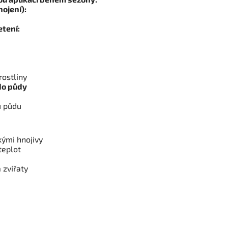
nojení):
tení:
ostliny
do půdy
u půdu
ými hnojivy
teplot
 zvířaty