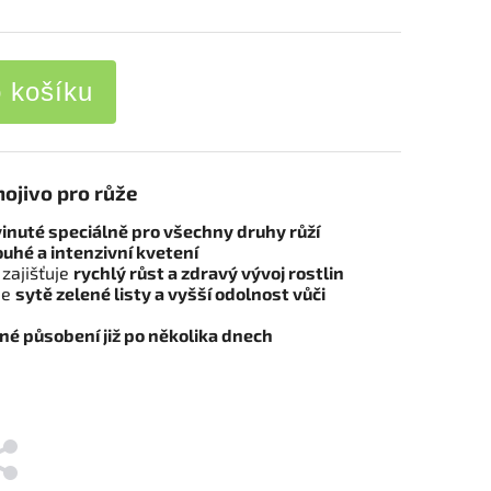
o košíku
nojivo pro růže
vinuté speciálně pro všechny druhy růží
ouhé a intenzivní kvetení
zajišťuje
rychlý růst a zdravý vývoj rostlin
je
sytě zelené listy a vyšší odolnost vůči
né působení již po několika dnech