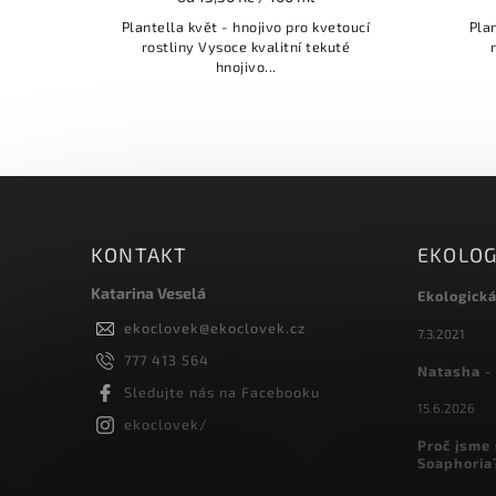
Plantella květ - hnojivo pro kvetoucí
Plan
rostliny Vysoce kvalitní tekuté
r
hnojivo...
KONTAKT
EKOLOG
Katarina Veselá
Ekologick
ekoclovek
@
ekoclovek.cz
7.3.2021
777 413 564
Natasha - 
Sledujte nás na Facebooku
15.6.2026
ekoclovek/
Proč jsme 
Soaphoria