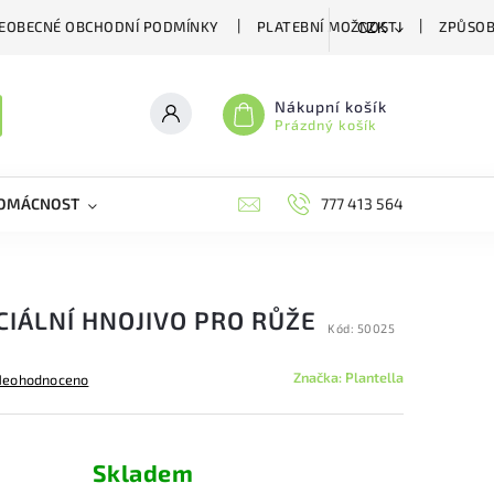
EOBECNÉ OBCHODNÍ PODMÍNKY
PLATEBNÍ MOŽNOSTI
ZPŮSOB
CZK
Nákupní košík
Prázdný košík
DOMÁCNOST
VČELÍ LÉČIVA
BIOAGENS
777 413 564
PLAŠIČE A
CIÁLNÍ HNOJIVO PRO RŮŽE
Kód:
50025
Značka:
Plantella
Neohodnoceno
Skladem