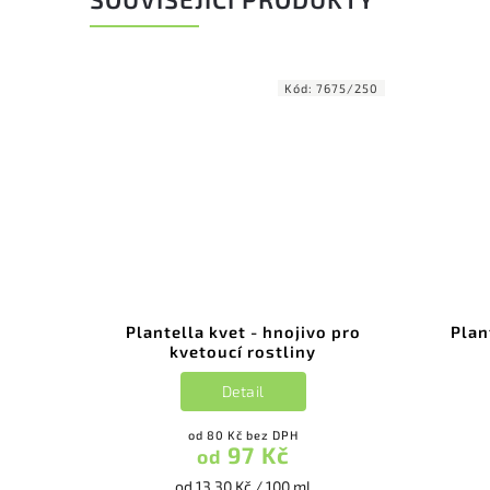
Kód:
7675/250
Plantella kvet - hnojivo pro
Plan
kvetoucí rostliny
Detail
od 80 Kč bez DPH
97 Kč
od
od 13,30 Kč / 100 ml