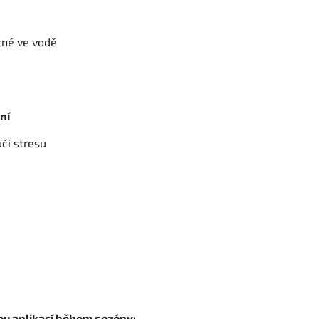
tné ve vodě
ní
ůči stresu
ou aplikací během sezóny: