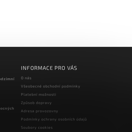
INFORMACE PRO VÁS
O nás
odzimní
Všeobecné obchodní podmínky
Platební možnosti
Způsob dopravy
vocných
Adresa provozovny
Podmínky ochrany osobních údajů
Soubory cookies