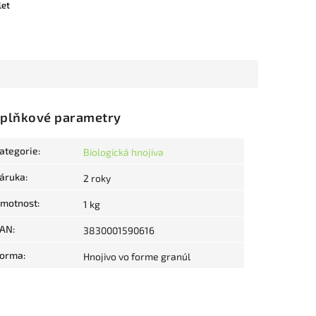
let
plňkové parametry
ategorie
:
Biologická hnojiva
áruka
:
2 roky
motnost
:
1 kg
AN
:
3830001590616
orma
:
Hnojivo vo forme granúl