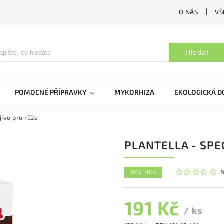
O NÁS
VŠ
Hledat
POMOCNÉ PŘÍPRAVKY
MYKORHIZA
EKOLOGICKÁ 
jivo pro růže
PLANTELLA - SPE
NOVINKA
191 Kč
/ ks