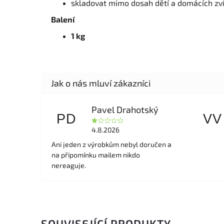
skladovat mimo dosah dětí a domácích zví
Balení
1 kg
Pavel Drahotský
PD
VV
4.8.2026
Ani jeden z výrobkům nebyl doručen a
na připomínku mailem nikdo
nereaguje.
SOUVISEJÍCÍ PRODUKTY