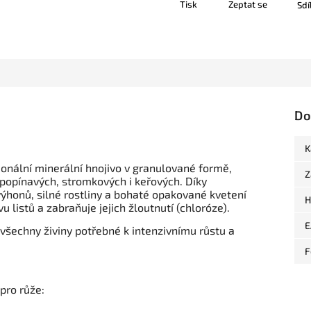
Tisk
Zeptat se
Sdí
Do
K
ionální minerální hnojivo v granulované formě,
Z
, popínavých, stromkových i keřových.
Díky
ýhonů, silné rostliny a bohaté opakované kvetení
H
 listů a zabraňuje jejich žloutnutí (chloróze).
E
všechny živiny potřebné k intenzivnímu růstu a
F
pro růže: