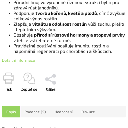
Přírodní hnojivo vyrobené řízenou extrakcí bylin pro
zdravý růst jahodníků.
Podporuje
tvorbu kořenů, květů a plodů
, čímž zvyšuje
celkový výnos rostlin.
Zlepšuje
vitalitu a odolnost rostlin
vůči suchu, přelití
i teplotním výkyvům.
Obsahuje
přírodní růstové hormony a stopové prvky
v lehce vstřebatelné formě.
Pravidelné používání posiluje imunitu rostlin a
napomáhá regeneraci po chorobách a škůdcích.
Detailní informace
Tisk
Zeptat se
Sdílet
Popis
Podobné (5)
Hodnocení
Diskuze