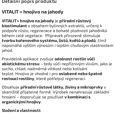
Detailní popis produktu
VITALIT + hnojivo na jahody
VITALIT+ hnojivo na jahody
je
přírodní růstový
biostimulant
s obsahem bylinných extraktů, určený k
podpoře růstu, regenerace a bohaté plodnosti jahodníků
během celé vegetace.
Přípravek přirozeně stimuluje
tvorbu kořenového systému, listů, květů a plodů
, čímž
napomáhá vyšším výnosům i lepším chuťovým vlastnostem
jahod.
Pravidelná aplikace zvyšuje
odolnost rostlin vůči
abiotickému stresu
– tedy vůči nepříznivým vlivům, jako je
sucho, chlad, nadměrná vlhkost nebo kolísání
teplot.
Hnojivo je vhodné i pro
oslabené nebo špatně
rostoucí rostliny
, které potřebují regeneraci.
Obsahuje
přírodní růstové látky, živiny a mikroprvky
v
okamžitě přijatelné formě.
Výrobek nenahrazuje základní
hnojení – doporučuje se používat
v kombinaci s
organickými hnojivy
.
Složení a vlastnosti: