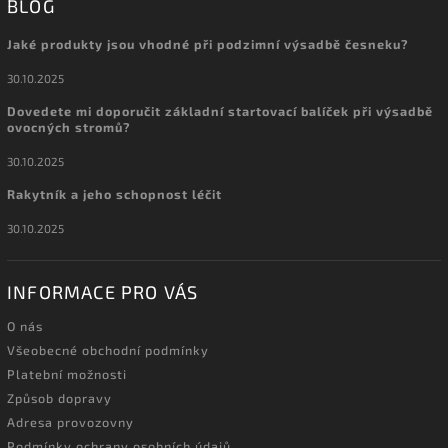
BLOG
Jaké produkty jsou vhodné při podzimní výsadbě česneku?
30.10.2025
Dovedete mi doporučit základní startovací balíček při výsadbě
ovocných stromů?
30.10.2025
Rakytník a jeho schopnost léčit
30.10.2025
INFORMACE PRO VÁS
O nás
Všeobecné obchodní podmínky
Platební možnosti
Způsob dopravy
Adresa provozovny
Podmínky ochrany osobních údajů