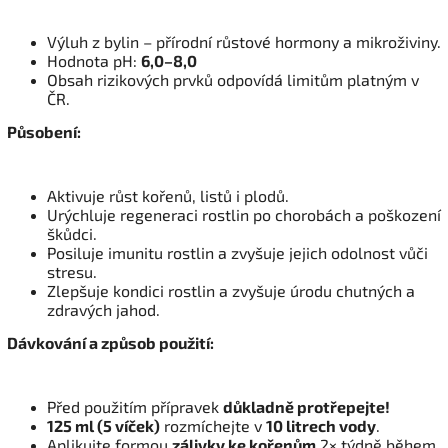
Výluh z bylin – přírodní růstové hormony a mikroživiny.
Hodnota pH:
6,0–8,0
Obsah rizikových prvků odpovídá limitům platným v
ČR.
Působení:
Aktivuje růst kořenů, listů i plodů.
Urýchluje regeneraci rostlin po chorobách a poškození
škůdci.
Posiluje imunitu rostlin a zvyšuje jejich odolnost vůči
stresu.
Zlepšuje kondici rostlin a zvyšuje úrodu chutných a
zdravých jahod.
Dávkování a způsob použití:
Před použitím přípravek
důkladně protřepejte!
125 ml (5 víček)
rozmíchejte v
10 litrech vody
.
Aplikujte formou
zálivky ke kořenům
2× týdně během