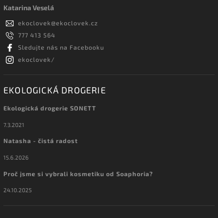
Katarina Veselá
ekoclovek
@
ekoclovek.cz
777 413 564
Sledujte nás na Facebooku
ekoclovek/
EKOLOGICKÁ DROGERIE
Ekologická drogerie SONETT
7.3.2021
Natasha - čistá radost
15.6.2026
Proč jsme si vybrali kosmetiku od Soaphoria?
24.10.2025