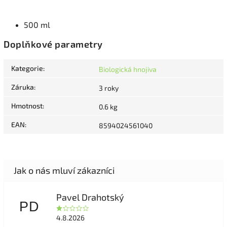
500 ml
Doplňkové parametry
Kategorie
:
Biologická hnojiva
Záruka
:
3 roky
Hmotnost
:
0.6 kg
EAN
:
8594024561040
Pavel Drahotský
PD
4.8.2026