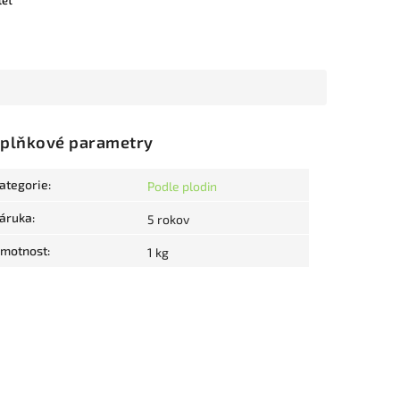
let
plňkové parametry
ategorie
:
Podle plodin
áruka
:
5 rokov
motnost
:
1 kg