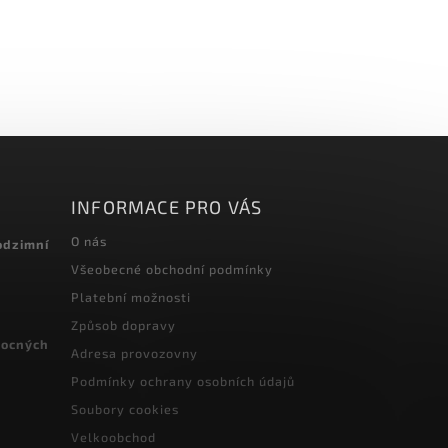
INFORMACE PRO VÁS
O nás
odzimní
Všeobecné obchodní podmínky
Platební možnosti
Způsob dopravy
vocných
Adresa provozovny
Podmínky ochrany osobních údajů
Soubory cookies
Velkoobchod