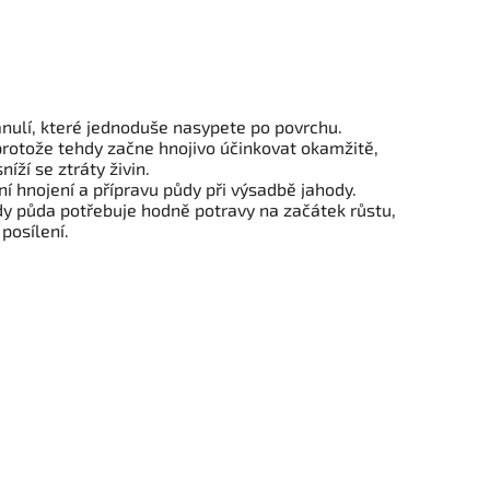
nulí, které jednoduše nasypete po povrchu.
rotože tehdy začne hnojivo účinkovat okamžitě,
íží se ztráty živin.
í hnojení a přípravu půdy při výsadbě jahody.
dy půda potřebuje hodně potravy na začátek růstu,
posílení.