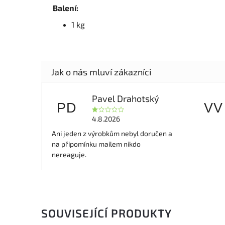
Balení:
1 kg
Pavel Drahotský
PD
VV
4.8.2026
Ani jeden z výrobkům nebyl doručen a
na připomínku mailem nikdo
nereaguje.
SOUVISEJÍCÍ PRODUKTY