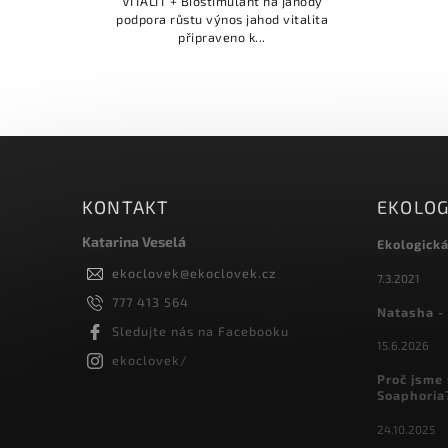
VITALIT + Biostimulant na jahody
podpora růstu výnos jahod vitalita
připraveno k...
KONTAKT
EKOLOG
Katarina Veselá
Ekologick
ekoclovek
@
ekoclovek.cz
7.3.2021
777 413 564
Natasha - 
Sledujte nás na Facebooku
15.6.2026
ekoclovek/
Proč jsme 
Soaphoria
24.10.2025