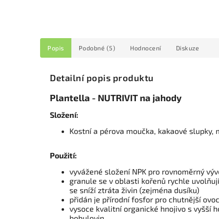
Popis
Podobné (5)
Hodnocení
Diskuze
Detailní popis produktu
Plantella - NUTRIVIT na jahody
Složení:
Kostní a pérova moučka, kakaové slupky,
Použití:
vyvážené složení NPK pro rovnoměrný vývo
granule se v oblasti kořenů rychle uvolňuj
se sníží ztráta živin (zejména dusíku)
přidán je přírodní fosfor pro chutnější ovo
vysoce kvalitní organické hnojivo s vyšší
bobulovin