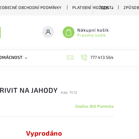
EOBECNÉ OBCHODNÍ PODMÍNKY
PLATEBNÍ MOŽNOSTI
ZPŮSOB
CZK
Nákupní košík
Prázdný košík
DOMÁCNOST
VČELÍ LÉČIVA
BIOAGENS
777 413 564
PLAŠIČE A
RIVIT NA JAHODY
Kód:
7572
Značka:
BIO Plantella
Vyprodáno