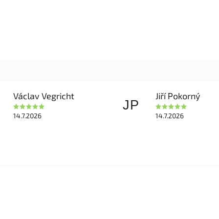
Václav Vegricht
Jiří Pokorný
JP
14.7.2026
14.7.2026