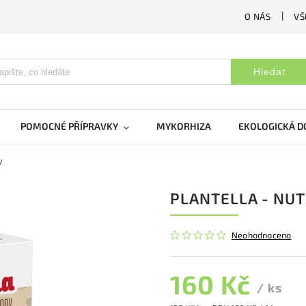
O NÁS
VŠ
Hledat
POMOCNÉ PŘÍPRAVKY
MYKORHIZA
EKOLOGICKÁ 
y
PLANTELLA - NUT
Neohodnoceno
160 Kč
/ ks