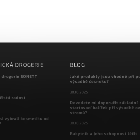
ICKÁ DROGERIE
BLOG
á drogerie SONETT
Jaké produkty jsou vhodné při p
výsadbě česneku?
30.10.2025
čistá radost
Dovedete mi doporučit základní
startovací balíček při výsadbě o
stromů?
si vybrali kosmetiku od
30.10.2025
?
Rakytník a jeho schopnost léčit