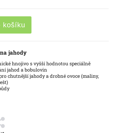
o košíku
 na jahody
nické hnojivo s vyšší hodnotou speciálně
ní jahod a bobulovin
pro chutnější jahody a drobné ovoce (maliny,
ešt)
 půdy