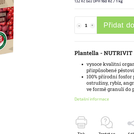
132 Kč bez DPH
160 Kč / 1 kg
Přidat d
Plantella - NUTRIVIT
vysoce kvalitní orga
přizpůsobené pěstová
100% přírodní fosfor 
ostružiny, rybíz, angr
ve formě granulí do
Detailní informace
Tisk
Zeptat se