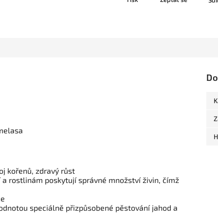
Sdí
Do
K
Z
 melasa
H
j kořenů, zdravý růst
í a rostlinám poskytují správné množství živin, čímž
ce
 hodnotou speciálně přizpůsobené pěstování jahod a