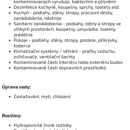
kontaminovaných vyrušuje, bakteriími a plísněmi
Dezinfekce kuchyně, koupelny, sprchy, toalety atd.
Kuchyň - podlahy, stěny, stropy, pracovní desky,
zanádobíenia, nástroje
Sanitární zanádobíenia - podlahy, stěny a stropy ve
vlhkých prostorách, koupelny, umyvadla, toalety,
prádelna
Pokoje - podlahy, stěny, stropy, postele, přikrývky,
koberce
Klimatizační systémy / větrání - pračky vzduchu,
zvlhčovače, ventilační šachty
Kontaminované části interiéru nebo exteriéru budov
Kontaminované části dopravních prostředků
Úprava vody:
Zavlažování, mytí, chlazení
Rostliny:
Hydroponické živné roztoky