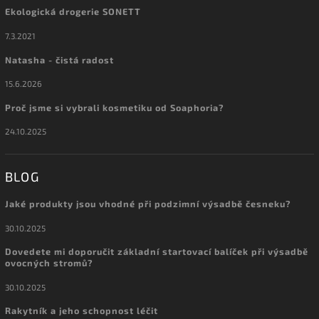
Ekologická drogerie SONETT
7.3.2021
Natasha - čistá radost
15.6.2026
Proč jsme si vybrali kosmetiku od Soaphoria?
24.10.2025
BLOG
Jaké produkty jsou vhodné při podzimní výsadbě česneku?
30.10.2025
Dovedete mi doporučit základní startovací balíček při výsadbě
ovocných stromů?
30.10.2025
Rakytník a jeho schopnost léčit