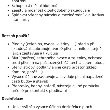
spotřebu
Schopnost ničení biofilmů
Zajišťuje možnost dlouhodobého skladování
Splňovat všechny národní a mezinárodní kvalitativní
standardy
Rozsah použití:
Plodiny (zelenina, ovoce, květiny .....) před a při
skladování, zabraňuje tvorbě plísní a hnilob, stejně
jejich zastavuje a likviduje
Mytí (moření) sebraného ovoce a zeleniny, ochrana
proti plísním na poškozených částech a celém plodu
Stěny, stropy, podlahy a jiné části prostor (sklep,
Komura, garáž ...)
Vysoce účinně zastavuje a likviduje plísní napadené
části budov a staveb
Přepravky, bedny, nářadí, nástroje a jiné pomůcky
určené pro kontakt s plodinami
Dezinfekce
:
Univerzální a vysoce účinná dezinfekce ploch