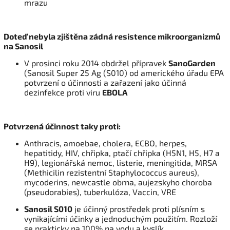
mrazu
Doteď nebyla zjištěna zádná resistence mikroorganizmů
na Sanosil
V prosinci roku 2014 obdržel přípravek
SanoGarden
(Sanosil Super 25 Ag (S010) od amerického úřadu EPA
potvrzení o účinnosti a zařazení jako účinná
dezinfekce proti viru
EBOLA
Potvrzená účinnost taky proti:
Anthracis, amoebae, cholera, ECBO, herpes,
hepatitidy, HIV, chřipka, ptačí chřipka (H5N1, H5, H7 a
H9), legionářská nemoc, listerie, meningitida, MRSA
(Methicilin rezistentní Staphylococcus aureus),
mycoderins, newcastle obrna, aujezskyho choroba
(pseudorabies), tuberkulóza, Vaccin, VRE
Sanosil S010
je účinný prostředek proti plísním s
vynikajícími účinky a jednoduchým použitím. Rozloží
se prakticky na 100% na vodu a kyslík