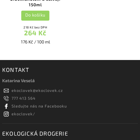
150ml
Do košíku
218 Kč bez DPH
264 Kč
176 Kč / 100 ml
KONTAKT
Katarina Veselá
ekoclovek
@
ekoclovek.cz
777 413 564
Sledujte nás na Facebooku
ekoclovek/
EKOLOGICKÁ DROGERIE