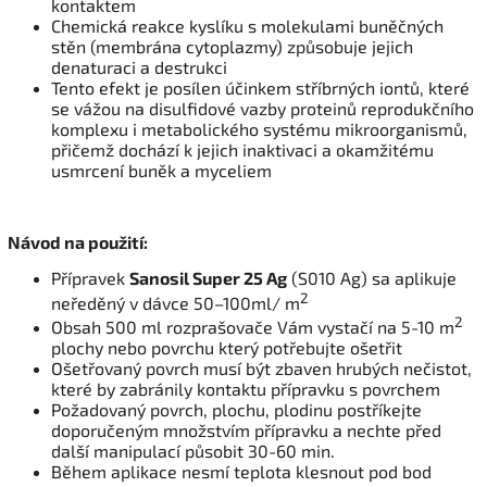
kontaktem
Chemická reakce kyslíku s molekulami buněčných
stěn (membrána cytoplazmy) způsobuje jejich
denaturaci a destrukci
Tento efekt je posílen účinkem stříbrných iontů, které
se vážou na disulfidové vazby proteinů reprodukčního
komplexu i metabolického systému mikroorganismů,
přičemž dochází k jejich inaktivaci a okamžitému
usmrcení buněk a myceliem
Návod na použití:
Přípravek
Sanosil Super 25 Ag
(S010 Ag) sa aplikuje
2
neředěný v dávce 50–100ml/
m
2
Obsah 500 ml rozprašovače Vám vystačí na 5-10 m
plochy nebo povrchu který potřebujte ošetřit
Ošetřovaný povrch musí být zbaven hrubých nečistot,
které by zabránily kontaktu přípravku s povrchem
Požadovaný povrch, plochu, plodinu postříkejte
doporučeným množstvím přípravku a nechte před
další manipulací působit 30-60 min.
Během aplikace nesmí teplota klesnout pod bod