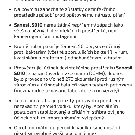
Na povrchu zanechané zůstatky dezinfekčního
prostředku působí proti opětovnému nárůstu plísní
Sanosil S010
nemá žádný nepříjemný zápach jako
většina běžných dezinfekčních prostředků, není
kancerogenní ani mutagenní
Kromě hub a plísní je Sanosil S010 vysoce účinný i
proti bakteriím (včetně sporulujících bakterií), virům,
kvasinkám a protozám (jednobuněčným) a řasám
Přesvědčující účinek dezinfekčního prostředku
Sanosil
S010
je uznán (uveden v seznamu DGHM), dodnes
bylo provedeno víc než 270 zkoumání proti různým
zárodkům a účinnost byla při všech testech potvrzena
(mezinárodně uznávané laboratoře a univerzity)
Jako účinná látka je použitý, pro životní prostředí
nezávadný, peroxid vodíku, který byl speciálním
postupem stabilizovaný a přidáním stříbra byl jeho
účinek proti mikroorganismům vylepšený.
Oproti normálnímu peroxidu vodíku jsme dosáhli
několikanásobně vyšší biocidní účinek