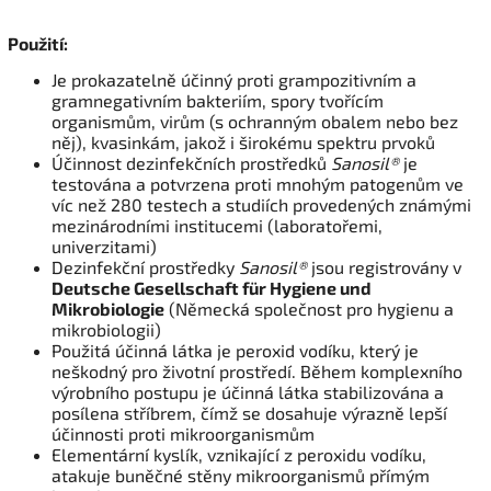
Použití:
Je prokazatelně účinný proti grampozitivním a
gramnegativním bakteriím, spory tvořícím
organismům, virům (s ochranným obalem nebo bez
něj), kvasinkám, jakož i širokému spektru prvoků
Účinnost dezinfekčních prostředků
Sanosil®
je
testována a potvrzena proti mnohým patogenům ve
víc než 280 testech a studiích provedených známými
mezinárodními institucemi (laboratořemi,
univerzitami)
Dezinfekční prostředky
Sanosil
®
jsou registrovány v
Deutsche Gesellschaft für Hygiene und
Mikrobiologie
(Německá společnost pro hygienu a
mikrobiologii)
Použitá účinná látka je peroxid vodíku, který je
neškodný pro životní prostředí. Během komplexního
výrobního postupu je účinná látka stabilizována a
posílena stříbrem, čímž se dosahuje výrazně lepší
účinnosti proti mikroorganismům
Elementární kyslík, vznikající z peroxidu vodíku,
atakuje buněčné stěny mikroorganismů přímým