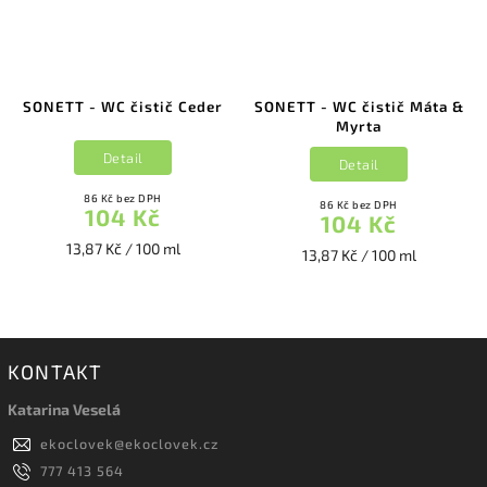
SONETT - WC čistič Ceder
SONETT - WC čistič Máta &
Myrta
Detail
Detail
86 Kč bez DPH
86 Kč bez DPH
104 Kč
104 Kč
13,87 Kč / 100 ml
13,87 Kč / 100 ml
KONTAKT
Katarina Veselá
ekoclovek
@
ekoclovek.cz
777 413 564