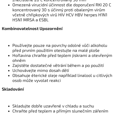
Omezená virucidní účinnost dle doporučení RKI 20 C
koncentrovaný 30 s účinný proti obaleným virům
včetně chřipkových virů HIV HCV HBV herpes H1N1
H5N1 MRSA a ESBL
Kombinovatelnost Upozornění
Používejte pouze na povrchy odolné vůči alkoholu
před prvním použitím otestujte na malé ploše
Hořlavina chraňte před teplem jiskrami a otevřeným
ohněm
Zajistěte dostatečné větrání během a po použití
Uchovávejte mimo dosah dětí
Obsahuje éterické oleje například linalool u citlivých
osob může vyvolat reakci
Skladování
Skladujte dobře uzavřené v chladu a suchu
Chraňte před teplem a přímým slunečním zářením