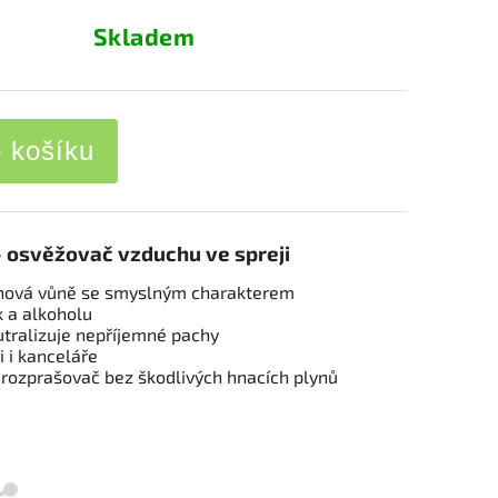
Skladem
o košíku
- osvěžovač vzduchu ve spreji
inová vůně se smyslným charakterem
k a alkoholu
utralizuje nepříjemné pachy
 i kanceláře
 rozprašovač bez škodlivých hnacích plynů