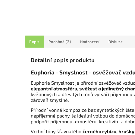
Popis
Podobné (2)
Hodnocení
Diskuze
Detailní popis produktu
Euphoria - Smyslnost - osvěžovač vzdu
Euphoria Smyslnost je přírodní osvěžovač vzduc
elegantní atmosféru, svěžest a jedinečný cha
květinových a dřevitých tónů vytváří příjemnou
zároveň smyslně.
Přírodní vonná kompozice bez syntetických lát
nepříjemné pachy. Je ideální volbou do domácno
podpořit příjemnou atmosféru, kreativitu a dob
Vrchní tóny šťavnatého
černého rybízu, hrušk