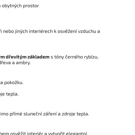
h obytných prostor
i nebo jiných interiérech k osvěžení vzduchu a
ým dřevitým základem
s tóny černého rybízu,
dřeva a ambry.
na pokožku.
je tepla.
mo přímé sluneční záření a zdroje tepla.
bem osvěžit interiér a vytvořit elegantní,