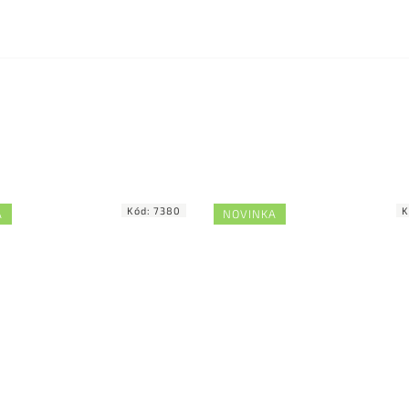
Kód:
7380
K
A
NOVINKA