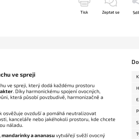
Tisk
Zeptat se
Sdí
Do
chu ve spreji
K
hu ve spreji, který dodá každému prostoru
H
rakter
. Díky harmonickému spojení ovocných,
 vůni, která působí povzbudivě, harmonizačně a
E
P
ek osvěžuje ovzduší a pomáhá neutralizovat
sti, kanceláře nebo jakéhokoli prostoru, kde chcete
S
rou náladu.
T
y, mandarinky a ananasu
vytvářejí svěží ovocný