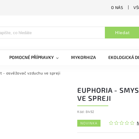
O NÁS
VŠ
Hledat
POMOCNÉ PŘÍPRAVKY
MYKORHIZA
EKOLOGICKÁ 
t - osvěžovač vzduchu ve spreji
EUPHORIA - SMY
VE SPREJI
Kód:
8492
NOVINKA