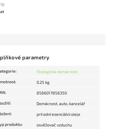
let
plňkové parametry
ategorie
:
Ekologická domácnost
motnost
:
0.25 kg
AN
:
8586017858350
oužití
:
Domácnost, auto, kancelář
ložení
:
prírodní esenciálni oleje
yp produktu
:
osvěžovač vzduchu