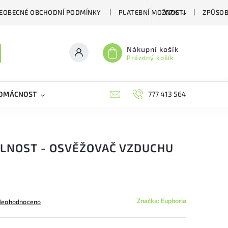
EOBECNÉ OBCHODNÍ PODMÍNKY
PLATEBNÍ MOŽNOSTI
ZPŮSOB
CZK
Nákupní košík
Prázdný košík
DOMÁCNOST
VČELÍ LÉČIVA
BIOAGENS
777 413 564
PLAŠIČE A
SLNOST - OSVĚŽOVAČ VZDUCHU
Značka:
Euphoria
Neohodnoceno