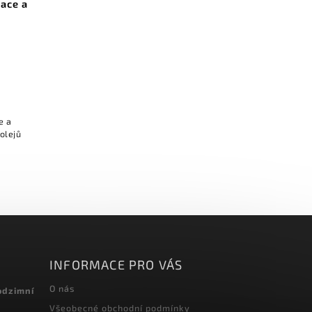
race a
e a
INFORMACE PRO VÁS
O nás
odzimní
Všeobecné obchodní podmínky