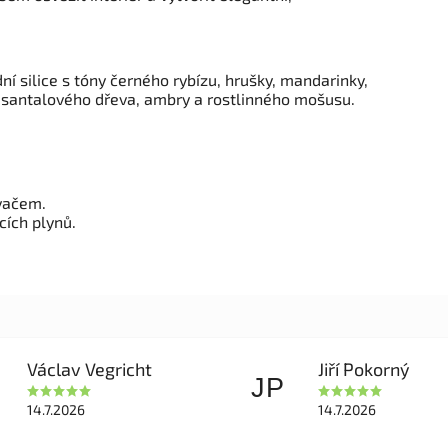
dní silice s tóny černého rybízu, hrušky, mandarinky,
e, santalového dřeva, ambry a rostlinného mošusu.
vačem.
cích plynů.
Václav Vegricht
Jiří Pokorný
JP
14.7.2026
14.7.2026