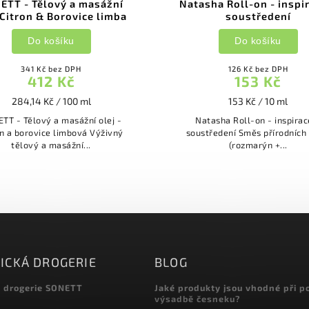
ETT - Tělový a masážní
Natasha Roll-on - inspi
 Citron & Borovice limba
soustředení
Do košíku
Do košíku
341 Kč bez DPH
126 Kč bez DPH
412 Kč
153 Kč
284,14 Kč / 100 ml
153 Kč / 10 ml
TT - Tělový a masážní olej -
Natasha Roll-on - inspirac
 a borovice limbová Výživný
soustředení Směs přírodních olejů
tělový a masážní...
(rozmarýn +...
ICKÁ DROGERIE
BLOG
á drogerie SONETT
Jaké produkty jsou vhodné při p
výsadbě česneku?