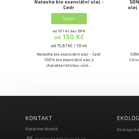
Natasha bio esenciální olej -
SON
Cedr
olej
Detail
od 107 Kč bez DPH
130 Kč
od
od 75,67 Kč / 10 ml
Natasha bio esenciální olej - Cedr
SONE
100% bio esenciální olej s
Citron
charakteristickou vůní...
KONTAKT
EKOLOG
Katarina Veselá
Ekologick
ekoclovek
@
ekoclovek.cz