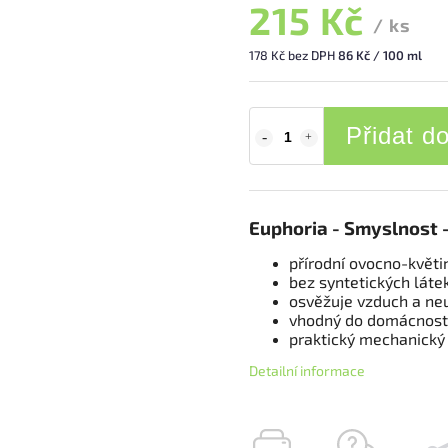
215 Kč
/ ks
178 Kč bez DPH
86 Kč / 100 ml
Přidat d
Euphoria - Smyslnost 
přírodní ovocno-květ
bez syntetických láte
osvěžuje vzduch a ne
vhodný do domácnosti
praktický mechanický
Detailní informace