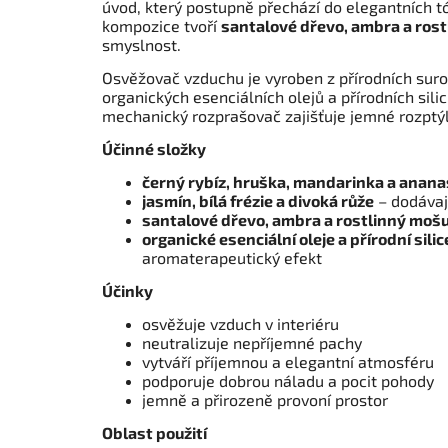
úvod, který postupně přechází do elegantních 
kompozice tvoří
santalové dřevo, ambra a ros
smyslnost.
Osvěžovač vzduchu je vyroben z přírodních suro
organických esenciálních olejů a přírodních sili
mechanický rozprašovač zajišťuje jemné rozptýl
Účinné složky
černý rybíz, hruška, mandarinka a anana
jasmín, bílá frézie a divoká růže
– dodávají
santalové dřevo, ambra a rostlinný moš
organické esenciální oleje a přírodní silic
aromaterapeutický efekt
Účinky
osvěžuje vzduch v interiéru
neutralizuje nepříjemné pachy
vytváří příjemnou a elegantní atmosféru
podporuje dobrou náladu a pocit pohody
jemně a přirozeně provoní prostor
Oblast použití