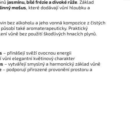
tónů
jasmínu, bílé frézie a divoké růže
. Základ
tlinný mošus
, které dodávají vůni hloubku a
vin bez alkoholu a jeho vonná kompozice z čistých
c působí také aromaterapeuticky. Praktický
ení vůně bez použití škodlivých hnacích plynů.
s
– přinášejí svěží ovocnou energii
 vůni elegantní květinový charakter
us
– vytvářejí smyslný a harmonický základ vůně
e
– podporují přirozené provonění prostoru a