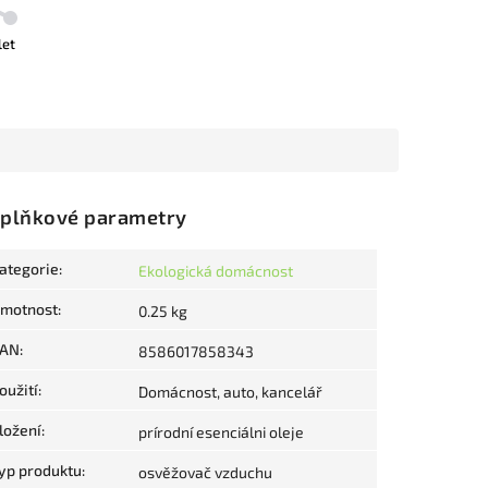
let
plňkové parametry
ategorie
:
Ekologická domácnost
motnost
:
0.25 kg
AN
:
8586017858343
oužití
:
Domácnost, auto, kancelář
ložení
:
prírodní esenciálni oleje
yp produktu
:
osvěžovač vzduchu