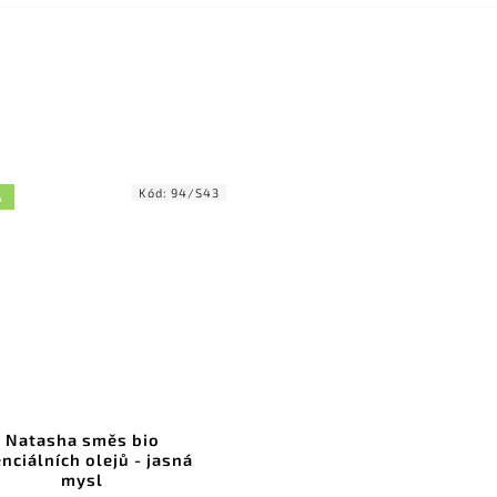
Kód:
94/S43
A
Natasha směs bio
nciálních olejů - jasná
mysl