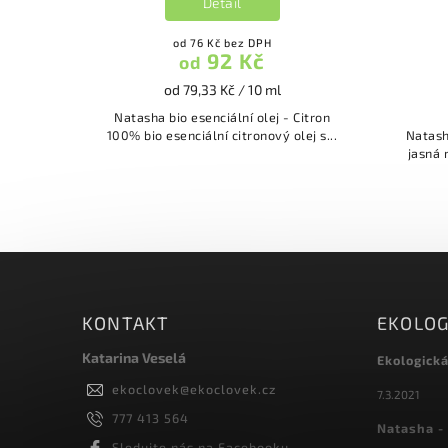
Detail
od 76 Kč bez DPH
92 Kč
od
od 79,33 Kč / 10 ml
Natasha bio esenciální olej - Citron
100% bio esenciální citronový olej s...
Natash
KONTAKT
EKOLOG
Katarina Veselá
Ekologick
ekoclovek
@
ekoclovek.cz
7.3.2021
777 413 564
Natasha - 
Sledujte nás na Facebooku