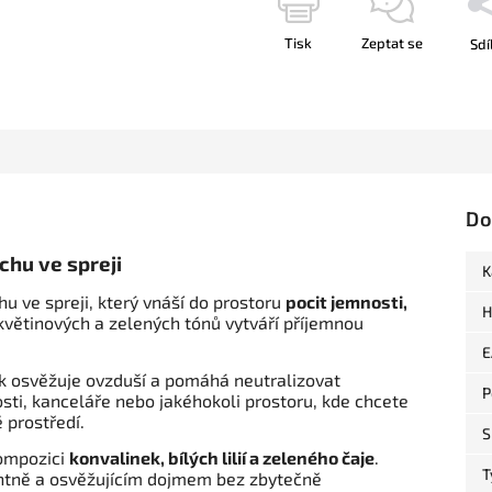
Tisk
Zeptat se
Sdí
Do
chu ve spreji
K
u ve spreji, který vnáší do prostoru
pocit jemnosti,
H
květinových a zelených tónů vytváří příjemnou
E
ek osvěžuje ovzduší a pomáhá neutralizovat
P
sti, kanceláře nebo jakéhokoli prostoru, kde chcete
 prostředí.
S
ompozici
konvalinek, bílých lilií a zeleného čaje
.
T
antně a osvěžujícím dojmem bez zbytečně