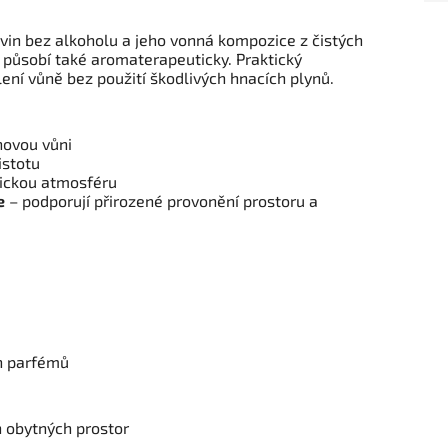
vin bez alkoholu a jeho vonná kompozice z čistých
c působí také aromaterapeuticky. Praktický
ení vůně bez použití škodlivých hnacích plynů.
novou vůni
istotu
ickou atmosféru
e
– podporují přirozené provonění prostoru a
ch parfémů
h obytných prostor