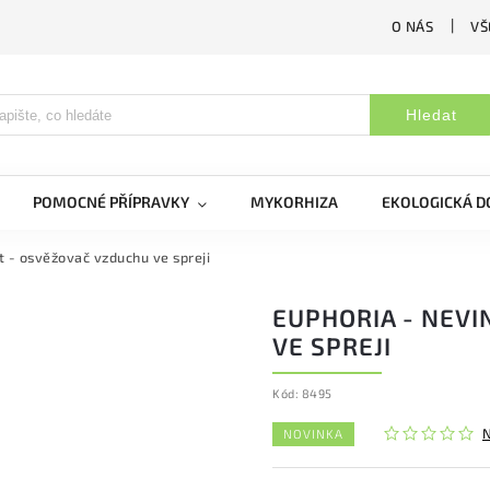
O NÁS
VŠ
Hledat
POMOCNÉ PŘÍPRAVKY
MYKORHIZA
EKOLOGICKÁ 
t - osvěžovač vzduchu ve spreji
EUPHORIA - NEV
VE SPREJI
Kód:
8495
NOVINKA