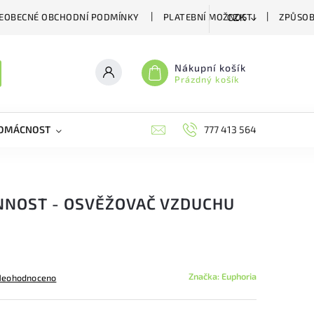
EOBECNÉ OBCHODNÍ PODMÍNKY
PLATEBNÍ MOŽNOSTI
ZPŮSOB
CZK
Nákupní košík
Prázdný košík
DOMÁCNOST
VČELÍ LÉČIVA
BIOAGENS
777 413 564
PLAŠIČE A
INNOST - OSVĚŽOVAČ VZDUCHU
Značka:
Euphoria
Neohodnoceno