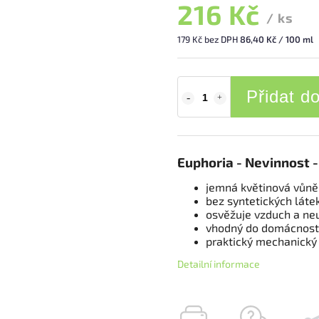
216 Kč
/ ks
179 Kč bez DPH
86,40 Kč / 100 ml
Přidat d
Euphoria - Nevinnost 
jemná květinová vůně s
bez syntetických láte
osvěžuje vzduch a ne
vhodný do domácnosti
praktický mechanický
Detailní informace