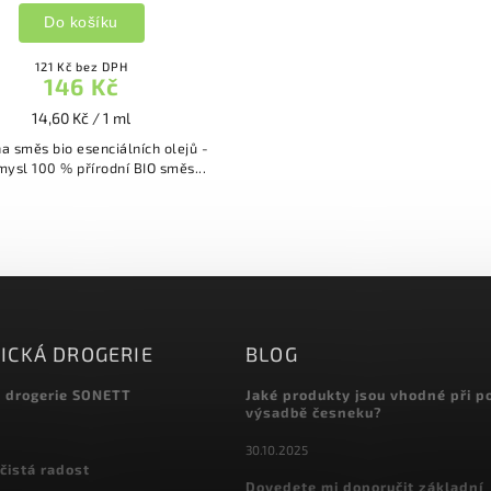
Do košíku
121 Kč bez DPH
146 Kč
14,60 Kč / 1 ml
a směs bio esenciálních olejů -
jasná mysl 100 % přírodní BIO směs...
ICKÁ DROGERIE
BLOG
á drogerie SONETT
Jaké produkty jsou vhodné při p
výsadbě česneku?
30.10.2025
čistá radost
Dovedete mi doporučit základní