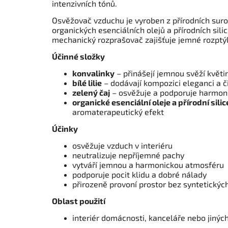
intenzivních tónů.
Osvěžovač vzduchu je vyroben z přírodních suro
organických esenciálních olejů a přírodních sili
mechanický rozprašovač zajišťuje jemné rozptýl
Účinné složky
konvalinky
– přinášejí jemnou svěží květi
bílé lilie
– dodávají kompozici eleganci a č
zelený čaj
– osvěžuje a podporuje harmon
organické esenciální oleje a přírodní silic
aromaterapeutický efekt
Účinky
osvěžuje vzduch v interiéru
neutralizuje nepříjemné pachy
vytváří jemnou a harmonickou atmosféru
podporuje pocit klidu a dobré nálady
přirozeně provoní prostor bez syntetický
Oblast použití
interiér domácnosti, kanceláře nebo jinýc