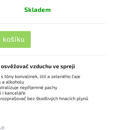
Skladem
o košíku
- osvěžovač vzduchu ve spreji
 tóny konvalinek, lilií a zeleného čaje
k a alkoholu
utralizuje nepříjemné pachy
 i kanceláře
 rozprašovač bez škodlivých hnacích plynů