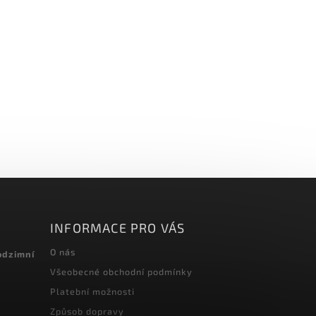
INFORMACE PRO VÁS
O nás
odzimní
Všeobecné obchodní podmínky
Platební možnosti
Způsob dopravy