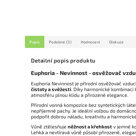
Popis
Podobné (5)
Hodnocení
Diskuze
Detailní popis produktu
Euphoria - Nevinnost - osvěžovač vzdu
Euphoria Nevinnost je přírodní osvěžovač vzduch
čistoty a svěžesti
. Díky harmonické kombinaci 
atmosféru plnou klidu a přirozené elegance.
Přírodní vonná kompozice bez syntetických lát
nepříjemné pachy. Je ideální volbou do domácno
podpořit dobrou náladu, kreativitu a harmonické
Vůně ztělesňuje
něžnost a křehkost
v jemné k
Lehká a nevtíravá vůně působí přirozeně, eleg