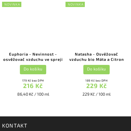
NOVINKA
NOVINKA
Euphoria - Nevinnost -
Natasha - Osvěžovač
osvěžovač vzduchu ve spreji
vzduchu bio Máta a Citron
Do košíku
Do košíku
179 Kč bez DPH
189 Kč bez DPH
216 Kč
229 Kč
86,40 Kč / 100 ml
229 Kč / 100 ml
KONTAKT