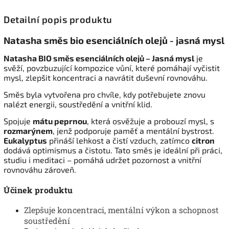
Detailní popis produktu
Natasha směs bio esenciálních olejů - jasná mysl
Natasha BIO směs esenciálních olejů – Jasná mysl
je
svěží, povzbuzující kompozice vůní, které pomáhají vyčistit
mysl, zlepšit koncentraci a navrátit duševní rovnováhu.
Směs byla vytvořena pro chvíle, kdy potřebujete znovu
nalézt energii, soustředění a vnitřní klid.
Spojuje
mátu peprnou
, která osvěžuje a probouzí mysl, s
rozmarýnem
, jenž podporuje paměť a mentální bystrost.
Eukalyptus
přináší lehkost a čistí vzduch, zatímco
citron
dodává optimismus a čistotu.
Tato směs je ideální při práci,
studiu i meditaci – pomáhá udržet pozornost a vnitřní
rovnováhu zároveň.
Účinek produktu
Zlepšuje koncentraci, mentální výkon a schopnost
soustředění