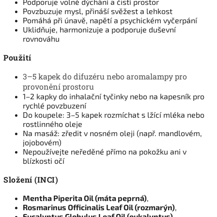
Podporuje volné dýchání a čistí prostor
Povzbuzuje mysl, přináší svěžest a lehkost
Pomáhá při únavě, napětí a psychickém vyčerpání
Uklidňuje, harmonizuje a podporuje duševní
rovnováhu
Použití
3–5 kapek do difuzéru nebo aromalampy pro
provonění prostoru
1–2 kapky do inhalační tyčinky nebo na kapesník pro
rychlé povzbuzení
Do koupele: 3–5 kapek rozmíchat s lžící mléka nebo
rostlinného oleje
Na masáž: zředit v nosném oleji (např. mandlovém,
jojobovém)
Nepoužívejte neředěné přímo na pokožku ani v
blízkosti očí
Složení (INCI)
Mentha Piperita Oil (máta peprná)
,
Rosmarinus Officinalis Leaf Oil (rozmarýn)
,
Eucalyptus Globulus Leaf Oil (eukalyptus)
,