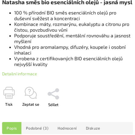
Natasha směs bio esenciálních olejů - jasná mysl
100 % přírodní BIO směs esenciálních olejů pro
duševní svěžest a koncentraci
Kombinace máty, rozmarýnu, eukalyptu a citronu pro
čistou, povzbudivou vůni
Podporuje soustředění, mentální rovnováhu a jasnost
myšlení
Vhodná pro aromalampy, difuzéry, koupele i osobní
inhalaci
Vyrobena z certifikovaných BIO esenciálních olejů
nejvyšší kvality
Detailní informace
Tisk
Zeptat se
Sdílet
Popis
Podobné (3)
Hodnocení
Diskuze