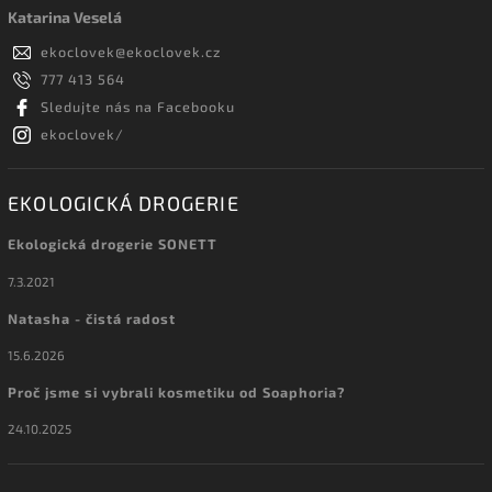
Katarina Veselá
ekoclovek
@
ekoclovek.cz
777 413 564
Sledujte nás na Facebooku
ekoclovek/
EKOLOGICKÁ DROGERIE
Ekologická drogerie SONETT
7.3.2021
Natasha - čistá radost
15.6.2026
Proč jsme si vybrali kosmetiku od Soaphoria?
24.10.2025