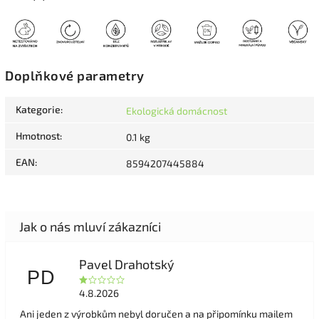
Doplňkové parametry
Kategorie
:
Ekologická domácnost
Hmotnost
:
0.1 kg
EAN
:
8594207445884
Pavel Drahotský
PD
4.8.2026
Ani jeden z výrobkům nebyl doručen a na připomínku mailem