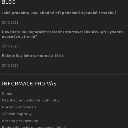
BLOG
Jaké produkty jsou vhodné při podzimní výsadbě česneku?
30.10.2025
Dovedete mi doporučit základní startovací balíček při výsadbě
ovocných stromů?
30.10.2025
Rakytník a jeho schopnost léčit
30.10.2025
INFORMACE PRO VÁS
O nás
Všeobecné obchodní podmínky
Platební možnosti
Způsob dopravy
Adresa provozovny
Podmínky ochrany osobních údajů