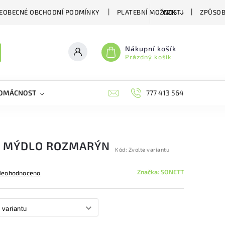
EOBECNÉ OBCHODNÍ PODMÍNKY
PLATEBNÍ MOŽNOSTI
ZPŮSOB
CZK
Nákupní košík
Prázdný košík
DOMÁCNOST
VČELÍ LÉČIVA
BIOAGENS
777 413 564
PLAŠIČE A
É MÝDLO ROZMARÝN
Kód:
Zvolte variantu
Značka:
SONETT
Neohodnoceno