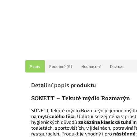
Popis
Podobné (6)
Hodnocení
Diskuze
Detailní popis produktu
SONETT – Tekuté mýdlo Rozmarýn
SONETT Tekuté mýdlo Rozmarýn je jemné mýdl
na
mytí celého těla
. Uplatní se zejména v prost
hygienických důvodů
zakázána klasická tuhá m
toaletách, sportovištích, v jídelnách, potraviná
restauracích. Produkt je vhodný i pro
nástěnné 