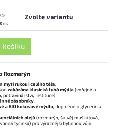
ks
Zvolte variantu
00 ml
o košíku
lo Rozmarýn
na
mytí rukou i celého těla
.
jsou
zakázána klasická tuhá mýdla
(veřejné a
, potravinářství, instituce).
ěnné zásobníky
.
ové a BIO kokosové mýdlo
, doplněné o glycerin a
senciálních olejů
(rozmarýn, šalvěj muškátová,
vonná tyčinka) pro výraznější bylinnou vůni.