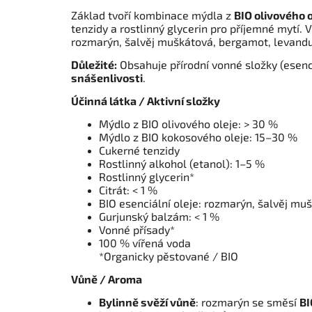
Základ tvoří kombinace mýdla z
BIO olivového o
tenzidy a rostlinný glycerin pro příjemné mytí.
rozmarýn, šalvěj muškátová, bergamot, levandu
Důležité:
Obsahuje přírodní vonné složky (esenc
snášenlivosti
.
Účinná látka / Aktivní složky
Mýdlo z BIO olivového oleje: > 30 %
Mýdlo z BIO kokosového oleje: 15–30 %
Cukerné tenzidy
Rostlinný alkohol (etanol): 1–5 %
Rostlinný glycerin*
Citrát: < 1 %
BIO esenciální oleje: rozmarýn, šalvěj mu
Gurjunský balzám: < 1 %
Vonné přísady*
100 % vířená voda
*Organicky pěstované / BIO
Vůně / Aroma
Bylinně svěží vůně
: rozmarýn se směsí
BI