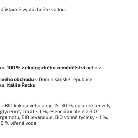
í důkladně vypláchněte vodou.
jsou
100 % z ekologického zemědělství
nebo z
livého obchodu
v Dominikánské republice.
, Itálii a Řecku
.
 z BIO kokosového oleje 15–30 %, cukerné tenzidy,
glycerin*, citrát < 1 %, esenciální oleje z BIO
rgamotu, BIO levandule, BIO vonné tyčinky < 1 %,
00 % vířená voda.