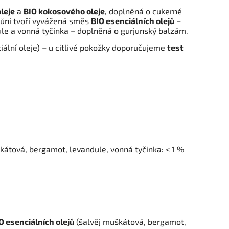
leje
a
BIO kokosového oleje
, doplněná o cukerné
 Vůni tvoří vyvážená směs
BIO esenciálních olejů
–
le a vonná tyčinka – doplněná o gurjunský balzám.
iální oleje) – u citlivé pokožky doporučujeme
test
škátová, bergamot, levandule, vonná tyčinka: < 1 %
O esenciálních olejů
(šalvěj muškátová, bergamot,