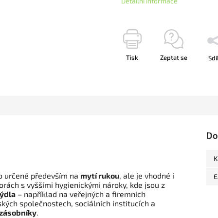
Detailní informace
Tisk
Zeptat se
Sdí
Do
K
o určené především na
mytí rukou
, ale je vhodné i
E
orách s vyššími hygienickými nároky, kde jsou z
ýdla
– například na veřejných a firemních
řských společnostech, sociálních institucích a
zásobníky
.