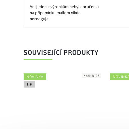
Ani jeden z výrobkům nebyl doručen a
na připomínku mailem nikdo
nereaguje.
SOUVISEJÍCÍ PRODUKTY
ód:
8120
Kód:
8126
NOVINKA
NOVINK
TIP