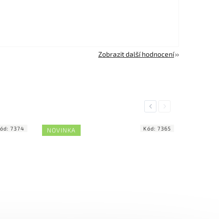
Zobrazit další hodnocení
Previous
Next
ód:
7374
Kód:
7365
NOVINKA