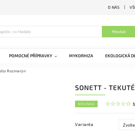
O NÁS
VŠ
Hledat
POMOCNÉ PŘÍPRAVKY
MYKORHIZA
EKOLOGICKÁ 
ýdlo Rozmarýn
SONETT - TEKUT
NOVINKA
Varianta