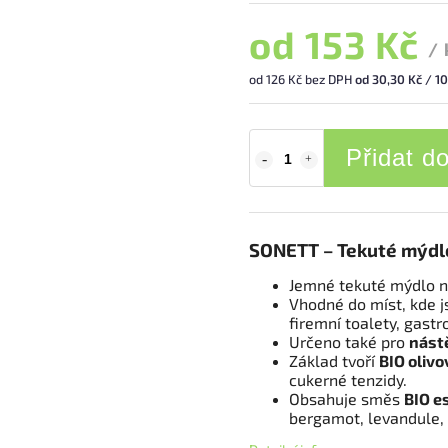
od
153 Kč
/ 
od
126 Kč
bez DPH
od 30,30 Kč / 1
Přidat d
SONETT – Tekuté mýd
Jemné tekuté mýdlo 
Vhodné do míst, kde 
firemní toalety, gastro
Určeno také pro
nást
Základ tvoří
BIO oliv
cukerné tenzidy.
Obsahuje směs
BIO e
bergamot, levandule, 