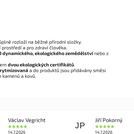
plně rozloží na běžné přírodní složky.
 prostředí a pro zdraví člověka.
O dynamického, ekologického zemědělství
nebo z
elem
dvou ekologických certifikátů
.
 rytmizovaná
a do produktů jsou přidávány směsi
ch kamenů a kovů.
Václav Vegricht
Jiří Pokorný
JP
14.7.2026
14.7.2026