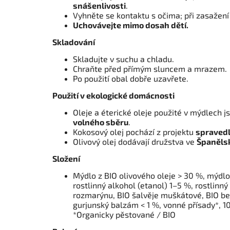
snášenlivosti
.
Vyhněte se kontaktu s očima; při zasažen
Uchovávejte mimo dosah dětí.
Skladování
Skladujte v suchu a chladu.
Chraňte před přímým sluncem a mrazem.
Po použití obal dobře uzavřete.
Použití v ekologické domácnosti
Oleje a éterické oleje použité v mýdlech 
volného sběru
.
Kokosový olej pochází z projektu
spraved
Olivový olej dodávají družstva ve
Španělsku
Složení
Mýdlo z BIO olivového oleje > 30 %, mýdlo
rostlinný alkohol (etanol) 1–5 %, rostlinný 
rozmarýnu, BIO šalvěje muškátové, BIO be
gurjunský balzám < 1 %, vonné přísady*, 1
*Organicky pěstované / BIO