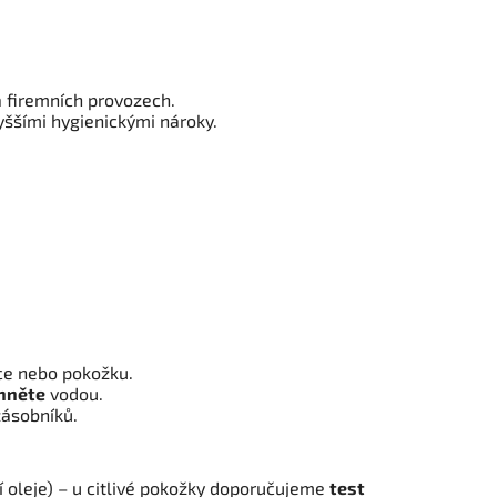
a firemních provozech.
yššími hygienickými nároky.
ce nebo pokožku.
hněte
vodou.
ásobníků.
í oleje) – u citlivé pokožky doporučujeme
test