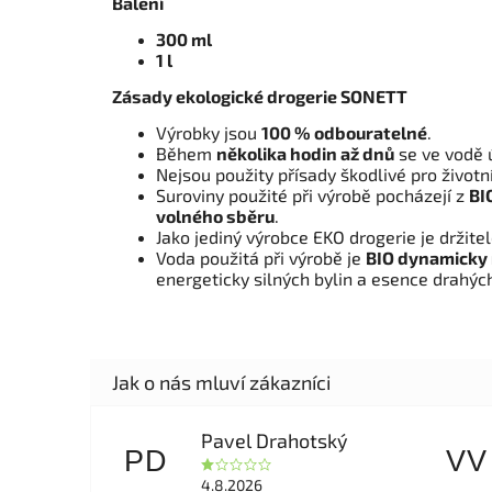
Balení
300 ml
1 l
Zásady ekologické drogerie SONETT
Výrobky jsou
100 % odbouratelné
.
Během
několika hodin až dnů
se ve vodě ú
Nejsou použity přísady škodlivé pro životní
Suroviny použité při výrobě pocházejí z
BI
volného sběru
.
Jako jediný výrobce EKO drogerie je držit
Voda použitá při výrobě je
BIO dynamicky
energeticky silných bylin a esence drahý
Pavel Drahotský
PD
VV
4.8.2026