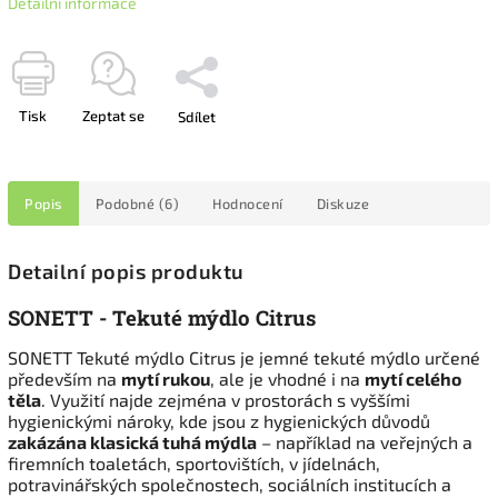
Detailní informace
Tisk
Zeptat se
Sdílet
Popis
Podobné (6)
Hodnocení
Diskuze
Detailní popis produktu
SONETT - Tekuté mýdlo Citrus
SONETT Tekuté mýdlo Citrus je jemné tekuté mýdlo určené
především na
mytí rukou
, ale je vhodné i na
mytí celého
těla
. Využití najde zejména v prostorách s vyššími
hygienickými nároky, kde jsou z hygienických důvodů
zakázána klasická tuhá mýdla
– například na veřejných a
firemních toaletách, sportovištích, v jídelnách,
potravinářských společnostech, sociálních institucích a