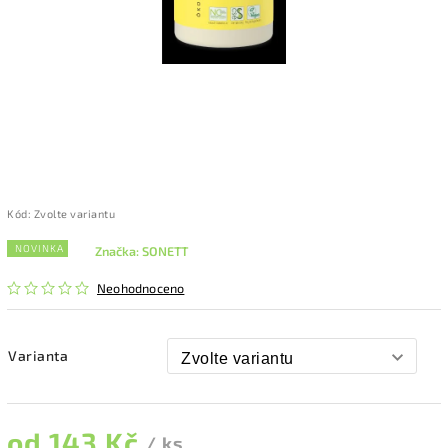
Kód:
Zvolte variantu
NOVINKA
Značka:
SONETT
Neohodnoceno
Varianta
od
143 Kč
/ ks