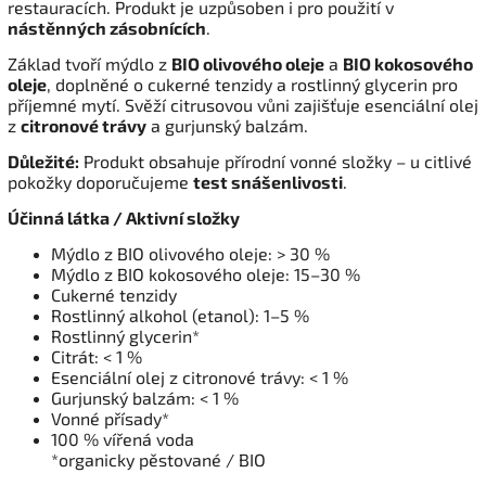
restauracích. Produkt je uzpůsoben i pro použití v
nástěnných zásobnících
.
Základ tvoří mýdlo z
BIO olivového oleje
a
BIO kokosového
oleje
, doplněné o cukerné tenzidy a rostlinný glycerin pro
příjemné mytí. Svěží citrusovou vůni zajišťuje esenciální olej
z
citronové trávy
a gurjunský balzám.
Důležité:
Produkt obsahuje přírodní vonné složky – u citlivé
pokožky doporučujeme
test snášenlivosti
.
Účinná látka / Aktivní složky
Mýdlo z BIO olivového oleje: > 30 %
Mýdlo z BIO kokosového oleje: 15–30 %
Cukerné tenzidy
Rostlinný alkohol (etanol): 1–5 %
Rostlinný glycerin*
Citrát: < 1 %
Esenciální olej z citronové trávy: < 1 %
Gurjunský balzám: < 1 %
Vonné přísady*
100 % vířená voda
*organicky pěstované / BIO