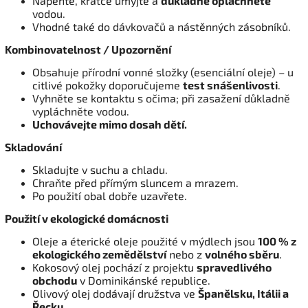
Napěňte, krátce umyjte a
důkladně opláchněte
vodou.
Vhodné také do dávkovačů a nástěnných zásobníků.
Kombinovatelnost / Upozornění
Obsahuje přírodní vonné složky (esenciální oleje) – u
citlivé pokožky doporučujeme
test snášenlivosti
.
Vyhněte se kontaktu s očima; při zasažení důkladně
vypláchněte vodou.
Uchovávejte mimo dosah dětí.
Skladování
Skladujte v suchu a chladu.
Chraňte před přímým sluncem a mrazem.
Po použití obal dobře uzavřete.
Použití v ekologické domácnosti
Oleje a éterické oleje použité v mýdlech jsou
100 % z
ekologického zemědělství
nebo z
volného sběru
.
Kokosový olej pochází z projektu
spravedlivého
obchodu
v Dominikánské republice.
Olivový olej dodávají družstva ve
Španělsku, Itálii a
Řecku
.