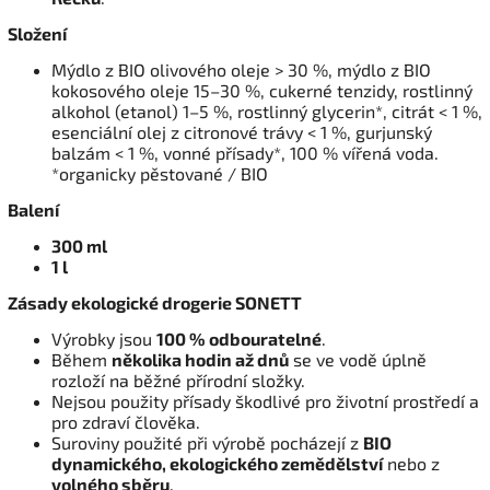
Složení
Mýdlo z BIO olivového oleje > 30 %, mýdlo z BIO
kokosového oleje 15–30 %, cukerné tenzidy, rostlinný
alkohol (etanol) 1–5 %, rostlinný glycerin*, citrát < 1 %,
esenciální olej z citronové trávy < 1 %, gurjunský
balzám < 1 %, vonné přísady*, 100 % vířená voda.
*organicky pěstované / BIO
Balení
300 ml
1 l
Zásady ekologické drogerie SONETT
Výrobky jsou
100 % odbouratelné
.
Během
několika hodin až dnů
se ve vodě úplně
rozloží na běžné přírodní složky.
Nejsou použity přísady škodlivé pro životní prostředí a
pro zdraví člověka.
Suroviny použité při výrobě pocházejí z
BIO
dynamického, ekologického zemědělství
nebo z
volného sběru
.