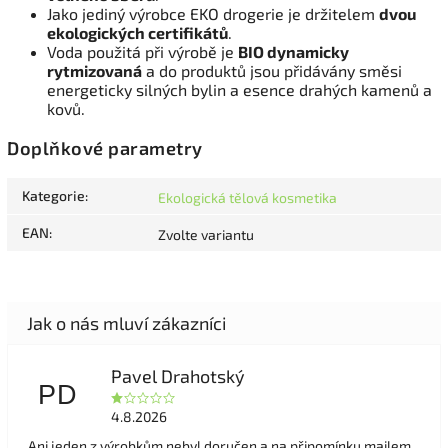
Jako jediný výrobce EKO drogerie je držitelem
dvou
ekologických certifikátů
.
Voda použitá při výrobě je
BIO dynamicky
rytmizovaná
a do produktů jsou přidávány směsi
energeticky silných bylin a esence drahých kamenů a
kovů.
Doplňkové parametry
Kategorie
:
Ekologická tělová kosmetika
EAN
:
Zvolte variantu
Pavel Drahotský
PD
4.8.2026
Ani jeden z výrobkům nebyl doručen a na připomínku mailem