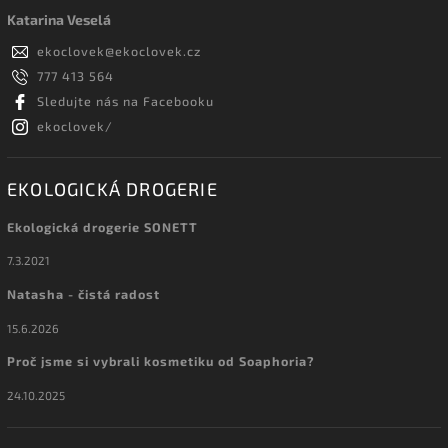
Katarina Veselá
ekoclovek
@
ekoclovek.cz
777 413 564
Sledujte nás na Facebooku
ekoclovek/
EKOLOGICKÁ DROGERIE
Ekologická drogerie SONETT
7.3.2021
Natasha - čistá radost
15.6.2026
Proč jsme si vybrali kosmetiku od Soaphoria?
24.10.2025