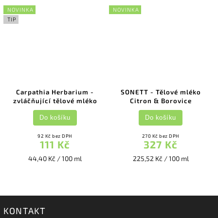
NOVINKA
NOVINKA
TIP
Carpathia Herbarium -
SONETT - Tělové mléko
zvláčňující tělové mléko
Citron & Borovice
Do košíku
Do košíku
92 Kč bez DPH
270 Kč bez DPH
111 Kč
327 Kč
44,40 Kč / 100 ml
225,52 Kč / 100 ml
KONTAKT