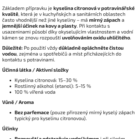
Základem přípravku je
kyselina citronová v potravinářské
kvalitě
, která je v kuchyňských a sanitárních oblastech
často vhodnější než jiné kyseliny – má
mírný zápach
a
jemnější účinek na kovy a plasty
. Při kontaktu s
usazeninami působí díky okyselujícím vlastnostem a vodní
kámen se znovu rozpouští
uvolňováním oxidu uhličitého
.
Důležité:
Po použití vždy
důkladně opláchněte čistou
vodou
, zejména u spotřebičů a míst přicházejících do
kontaktu s potravinami.
Účinná látka / Aktivní složky
Kyselina citronová: 15–30 %
Rostlinný alkohol (etanol): 5–15 %
100 % vířená voda
Vůně / Aroma
Bez parfemace
(pouze přirozený mírný kyselý zápach
typický pro kyselinu citronovou).
Účinky
Rozpouští a odstraňuje vodní kámen
i při silném