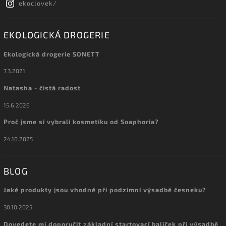
ekoclovek/
EKOLOGICKÁ DROGERIE
Ekologická drogerie SONETT
7.3.2021
Natasha - čistá radost
15.6.2026
Proč jsme si vybrali kosmetiku od Soaphoria?
24.10.2025
BLOG
Jaké produkty jsou vhodné při podzimní výsadbě česneku?
30.10.2025
Dovedete mi doporučit základní startovací balíček při výsadbě