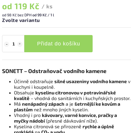
od
119 Kč
/ ks
od
98 Kč
bez DPH
od 99 Kč / 1 l
Zvolte variantu
Přidat do košíku
SONETT – Odstraňovač vodního kamene
Účinně odstraňuje
silné usazeniny vodního kamene
v
kuchyni i koupelně.
Obsahuje
kyselinu citronovou v potravinářské
kvalitě
– vhodná do sanitárních i kuchyňských prostor.
Má
nenápadný zápach
a je
šetrnější ke kovům a
plastům
než mnoho jiných kyselin.
Vhodný i pro
kávovary, varné konvice, pračky a
myčky nádobí
(přesné dávkování níže).
Kyselina citronová se přirozeně
rychle a úplně
rozkládá
na
CO₂ a vodu
.