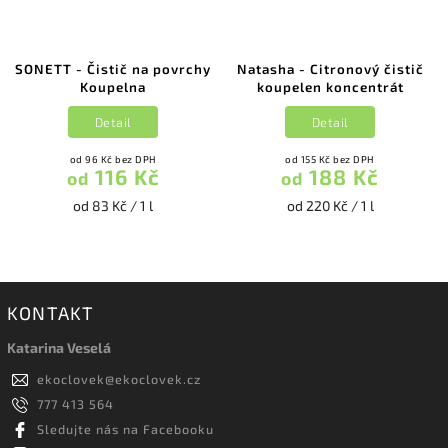
SONETT - Čistič na povrchy
Natasha - Citronový čistič
Koupelna
koupelen koncentrát
Detail
Detail
od 96 Kč bez DPH
od 155 Kč bez DPH
116 Kč
188 Kč
od
od
od 83 Kč / 1 l
od 220 Kč / 1 l
KONTAKT
Katarina Veselá
ekoclovek
@
ekoclovek.cz
777 413 564
Sledujte nás na Facebooku