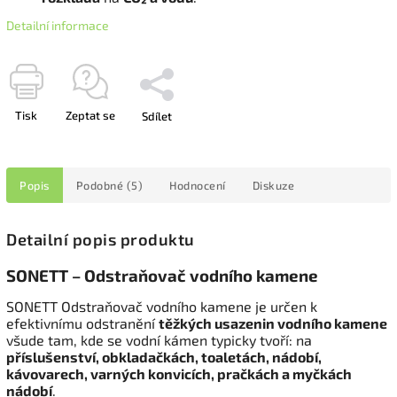
Detailní informace
Tisk
Zeptat se
Sdílet
Popis
Podobné (5)
Hodnocení
Diskuze
Detailní popis produktu
SONETT – Odstraňovač vodního kamene
SONETT Odstraňovač vodního kamene je určen k
efektivnímu odstranění
těžkých usazenin vodního kamene
všude tam, kde se vodní kámen typicky tvoří: na
příslušenství, obkladačkách, toaletách, nádobí,
kávovarech, varných konvicích, pračkách a myčkách
nádobí
.