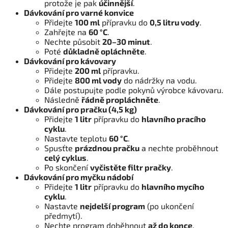
protože je pak
účinnější
.
Dávkování pro varné konvice
Přidejte
100 ml
přípravku do
0,5 litru vody
.
Zahřejte na
60 °C
.
Nechte působit
20–30 minut
.
Poté
důkladně opláchněte
.
Dávkování pro kávovary
Přidejte
200 ml
přípravku.
Přidejte
800 ml vody
do nádržky na vodu.
Dále postupujte podle pokynů výrobce kávovaru.
Následně
řádně propláchněte
.
Dávkování pro pračku (4,5 kg)
Přidejte
1 litr
přípravku do
hlavního pracího
cyklu
.
Nastavte teplotu
60 °C
.
Spusťte
prázdnou pračku
a nechte proběhnout
celý cyklus
.
Po skončení
vyčistěte filtr pračky
.
Dávkování pro myčku nádobí
Přidejte
1 litr
přípravku do
hlavního mycího
cyklu
.
Nastavte
nejdelší program
(po ukončení
předmytí).
Nechte program doběhnout
až do konce
.