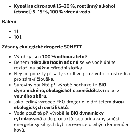
Kyselina citronová 15–30 %, rostlinný alkohol
(etanol) 5–15 %, 100 % vířená voda.
Balení
1 l
10 l
Zásady ekologické drogerie SONETT
Výrobky jsou
100 % odbouratelné
.
Během
několika hodin až dnů
se ve vodě úplně
rozloží na běžné přírodní složky.
Nejsou použity přísady škodlivé pro životní prostředí a
pro zdraví člověka.
Suroviny použité při výrobě pocházejí z
BIO
dynamického, ekologického zemědělství
nebo z
volného sběru
.
Jako jediný výrobce EKO drogerie je držitelem
dvou
ekologických certifikátů
.
Voda použitá při výrobě je
BIO dynamicky
rytmizovaná
a do produktů jsou přidávány směsi
energeticky silných bylin a esence drahých kamenů a
kovů.