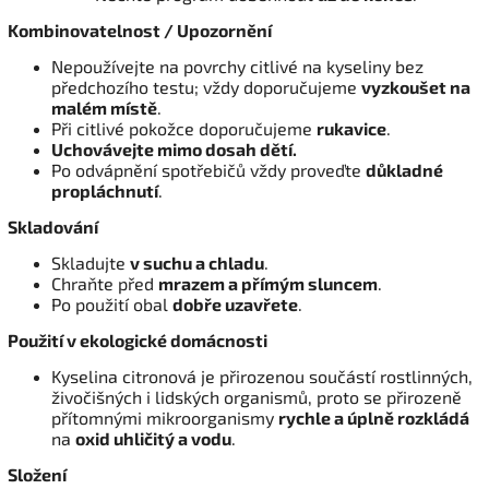
Kombinovatelnost / Upozornění
Nepoužívejte na povrchy citlivé na kyseliny bez
předchozího testu; vždy doporučujeme
vyzkoušet na
malém místě
.
Při citlivé pokožce doporučujeme
rukavice
.
Uchovávejte mimo dosah dětí.
Po odvápnění spotřebičů vždy proveďte
důkladné
propláchnutí
.
Skladování
Skladujte
v suchu a chladu
.
Chraňte před
mrazem a přímým sluncem
.
Po použití obal
dobře uzavřete
.
Použití v ekologické domácnosti
Kyselina citronová je přirozenou součástí rostlinných,
živočišných i lidských organismů, proto se přirozeně
přítomnými mikroorganismy
rychle a úplně rozkládá
na
oxid uhličitý a vodu
.
Složení