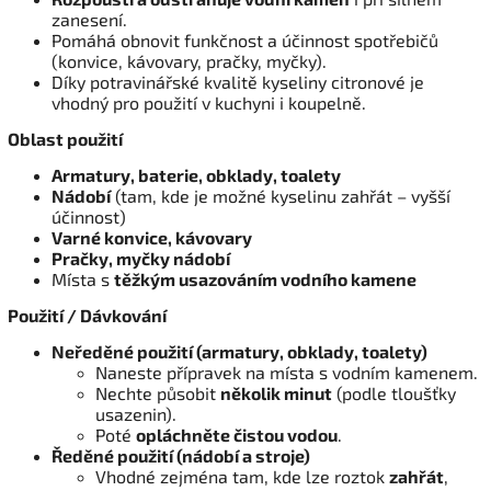
zanesení.
Pomáhá obnovit funkčnost a účinnost spotřebičů
(konvice, kávovary, pračky, myčky).
Díky potravinářské kvalitě kyseliny citronové je
vhodný pro použití v kuchyni i koupelně.
Oblast použití
Armatury, baterie, obklady, toalety
Nádobí
(tam, kde je možné kyselinu zahřát – vyšší
účinnost)
Varné konvice, kávovary
Pračky, myčky nádobí
Místa s
těžkým usazováním vodního kamene
Použití / Dávkování
Neředěné použití (armatury, obklady, toalety)
Naneste přípravek na místa s vodním kamenem.
Nechte působit
několik minut
(podle tloušťky
usazenin).
Poté
opláchněte čistou vodou
.
Ředěné použití (nádobí a stroje)
Vhodné zejména tam, kde lze roztok
zahřát
,