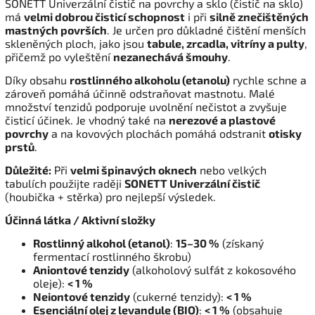
SONETT Univerzální čistič na povrchy a sklo (čistič na sklo)
má
velmi dobrou čisticí schopnost
i při
silně znečištěných
mastných površích
. Je určen pro důkladné čištění menších
skleněných ploch, jako jsou
tabule, zrcadla, vitríny a pulty
,
přičemž po vyleštění
nezanechává šmouhy
.
Díky obsahu
rostlinného alkoholu (etanolu)
rychle schne a
zároveň pomáhá účinně odstraňovat mastnotu. Malé
množství tenzidů podporuje uvolnění nečistot a zvyšuje
čisticí účinek. Je vhodný také na
nerezové a plastové
povrchy
a na kovových plochách pomáhá odstranit
otisky
prstů
.
Důležité:
Při
velmi špinavých oknech
nebo velkých
tabulích použijte raději
SONETT Univerzální čistič
(houbička + stěrka) pro nejlepší výsledek.
Účinná látka / Aktivní složky
Rostlinný alkohol (etanol)
:
15–30 %
(získaný
fermentací rostlinného škrobu)
Aniontové tenzidy
(alkoholový sulfát z kokosového
oleje):
< 1 %
Neiontové tenzidy
(cukerné tenzidy):
< 1 %
Esenciální olej z levandule (BIO)
:
< 1 %
(obsahuje