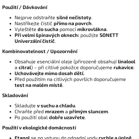
Použití / Dávkování
Nejprve odstraňte
silné nečistoty
.
Nastříkejte čistič
přímo na povrch
.
Vyleštěte
do sucha
pomocí
mikrovlákna
.
Při velmi špinavých oknech:
použijte
SONETT
Univerzální čistič
.
Kombinovatelnost / Upozornění
Obsahuje esenciální oleje (přirozeně obsahují
linalool
a
citral
) – při citlivé pokožce doporučujeme
rukavice
.
Uchovávejte mimo dosah dětí.
Před použitím na citlivých površích doporučujeme
test na malém místě
.
Skladování
Skladujte
v suchu a chladu
.
Chraňte před
mrazem
a
přímým sluncem
.
Po použití obal
dobře uzavřete
.
Použití v ekologické domácnosti
Etanol
se po vstupu do odpadní vody
rychle a úplně