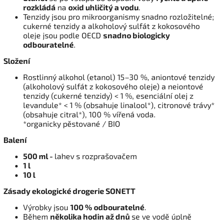
rozkládá
na
oxid uhličitý a vodu
.
Tenzidy jsou pro mikroorganismy snadno rozložitelné;
cukerné tenzidy a alkoholový sulfát z kokosového
oleje jsou podle OECD
snadno biologicky
odbouratelné
.
Složení
Rostlinný alkohol (etanol) 15–30 %, aniontové tenzidy
(alkoholový sulfát z kokosového oleje) a neiontové
tenzidy (cukerné tenzidy) < 1 %, esenciální olej z
levandule* < 1 % (obsahuje linalool*), citronové trávy*
(obsahuje citral*), 100 % vířená voda.
*organicky pěstované / BIO
Balení
500 ml -
lahev s rozprašovačem
1 l
10 l
Zásady ekologické drogerie SONETT
Výrobky jsou
100 % odbouratelné
.
Během
několika hodin až dnů
se ve vodě úplně