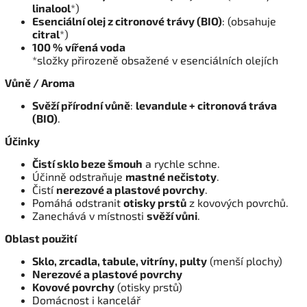
linalool
*)
Esenciální olej z citronové trávy (BIO)
: (obsahuje
citral
*)
100 % vířená voda
*složky přirozeně obsažené v esenciálních olejích
Vůně / Aroma
Svěží přírodní vůně
:
levandule + citronová tráva
(BIO)
.
Účinky
Čistí sklo beze šmouh
a rychle schne.
Účinně odstraňuje
mastné nečistoty
.
Čistí
nerezové a plastové povrchy
.
Pomáhá odstranit
otisky prstů
z kovových povrchů.
Zanechává v místnosti
svěží vůni
.
Oblast použití
Sklo, zrcadla, tabule, vitríny, pulty
(menší plochy)
Nerezové a plastové povrchy
Kovové povrchy
(otisky prstů)
Domácnost i kancelář