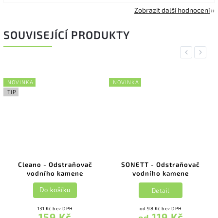
Zobrazit další hodnocení
SOUVISEJÍCÍ PRODUKTY
Previous
Next
NOVINKA
NOVINKA
TIP
Cleano - Odstraňovač
SONETT - Odstraňovač
vodního kamene
vodního kamene
Detail
Do košíku
131 Kč bez DPH
od 98 Kč bez DPH
159 Kč
119 Kč
od