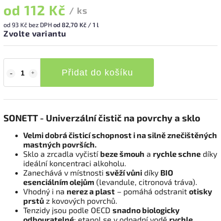
od
112 Kč
/ ks
od
93 Kč
bez DPH
od 82,70 Kč / 1 l
Zvolte variantu
Přidat do košíku
SONETT - Univerzální čistič na povrchy a sklo
Velmi dobrá čisticí schopnost i na silně znečištěných
mastných površích.
Sklo a zrcadla vyčistí
beze šmouh
a
rychle schne
díky
ideální koncentraci alkoholu.
Zanechává v místnosti
svěží vůni
díky
BIO
esenciálním olejům
(levandule, citronová tráva).
Vhodný i na
nerez a plast
– pomáhá odstranit
otisky
prstů
z kovových povrchů.
Tenzidy jsou podle OECD
snadno biologicky
odbouratelné
; etanol se v odpadní vodě
rychle