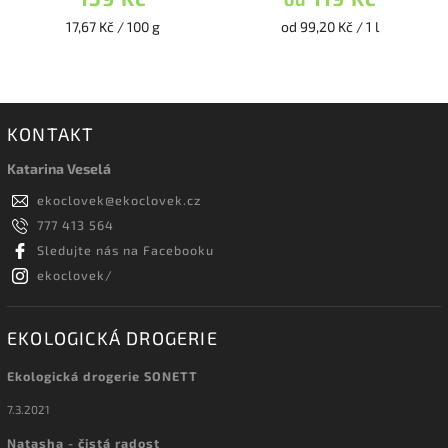
17,67 Kč / 100 g
od 99,20 Kč / 1 l
KONTAKT
Katarina Veselá
ekoclovek
@
ekoclovek.cz
777 413 564
Sledujte nás na Facebooku
ekoclovek/
EKOLOGICKÁ DROGERIE
Ekologická drogerie SONETT
7.3.2021
Natasha - čistá radost