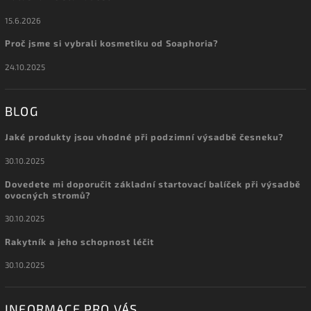
15.6.2026
Proč jsme si vybrali kosmetiku od Soaphoria?
24.10.2025
BLOG
Jaké produkty jsou vhodné při podzimní výsadbě česneku?
30.10.2025
Dovedete mi doporučit základní startovací balíček při výsadbě
ovocných stromů?
30.10.2025
Rakytník a jeho schopnost léčit
30.10.2025
INFORMACE PRO VÁS