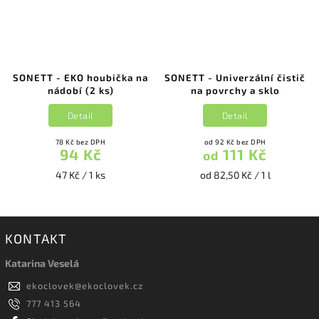
SONETT - EKO houbička na
SONETT - Univerzální čistič
nádobí (2 ks)
na povrchy a sklo
Detail
Detail
78 Kč bez DPH
od 92 Kč bez DPH
94 Kč
111 Kč
od
47 Kč / 1 ks
od 82,50 Kč / 1 l
KONTAKT
Katarina Veselá
ekoclovek
@
ekoclovek.cz
777 413 564