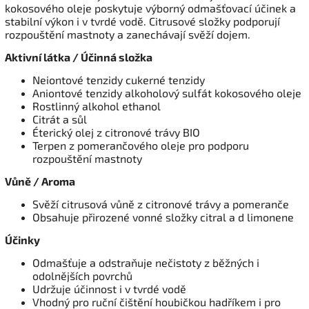
kokosového oleje poskytuje výborný odmašťovací účinek a
stabilní výkon i v tvrdé vodě. Citrusové složky podporují
rozpouštění mastnoty a zanechávají svěží dojem.
Aktivní látka / Účinná složka
Neiontové tenzidy cukerné tenzidy
Aniontové tenzidy alkoholový sulfát kokosového oleje
Rostlinný alkohol ethanol
Citrát a sůl
Éterický olej z citronové trávy BIO
Terpen z pomerančového oleje pro podporu
rozpouštění mastnoty
Vůně / Aroma
Svěží citrusová vůně z citronové trávy a pomeranče
Obsahuje přirozené vonné složky citral a d limonene
Účinky
Odmašťuje a odstraňuje nečistoty z běžných i
odolnějších povrchů
Udržuje účinnost i v tvrdé vodě
Vhodný pro ruční čištění houbičkou hadříkem i pro