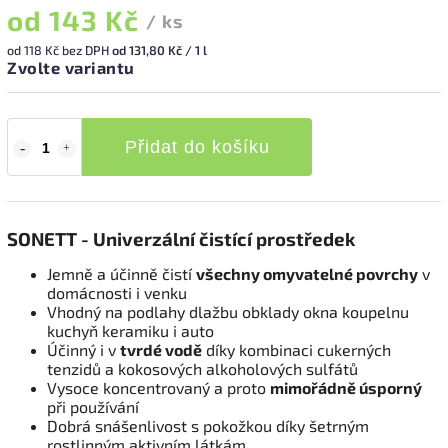
od
143 Kč
/ ks
od
118 Kč
bez DPH
od 131,80 Kč / 1 l
Zvolte variantu
Přidat do košíku
SONETT - Univerzální čistící prostředek
Jemně a účinně čistí
všechny omyvatelné povrchy
v
domácnosti i venku
Vhodný na podlahy dlažbu obklady okna koupelnu
kuchyň keramiku i auto
Účinný i v
tvrdé vodě
díky kombinaci cukerných
tenzidů a kokosových alkoholových sulfátů
Vysoce koncentrovaný a proto
mimořádně úsporný
při používání
Dobrá snášenlivost s pokožkou díky šetrným
rostlinným aktivním látkám