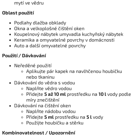
mytí ve vědru
Oblast použití
Podlahy dlažba obklady
Okna a velkoplošné čištění oken
Koupelnový nábytek umyvadla kuchyňský nábytek
Keramika a omyvatelné povrchy v domácnosti
Auto a další omyvatelné povrchy
Použití / Dávkování
Neředěné použití
Aplikujte pár kapek na navlhčenou houbičku
nebo tkaninu
Dávkování do vědra s vodou
Naplňte vědro vodou
Přidejte
5 až 10 ml
prostředku na
10 l
vody podle
míry znečištění
Dávkování na čištění oken
Naplňte nádobu vodou
Přidejte
5 ml
prostředku na
5 l
vody
Použijte houbičku a stěrku
Kombinovatelnost / Upozornění