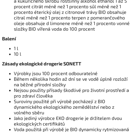
a kukuřičného škrobu rostlinný alkohol ethanol 1 až 5
procent citrát méně než 1 procento sůl méně než 1
procento éterický olej z citronové trávy BIO obsahuje
citral méně než 1 procento terpen z pomerančového
oleje obsahuje d limonene méně než 1 procento vonné
složky BIO vířená voda do 100 procent
Balení
1 l
10 l
Zásady ekologické drogerie SONETT
Výrobky jsou 100 procent odbouratelné
Během několika hodin až dní se ve vodě úplně rozloží
na běžné přírodní složky
Nejsou použity přísady škodlivé pro životní prostředí a
pro zdraví člověka
Suroviny použité při výrobě pocházejí z BIO
dynamického ekologického zemědělství nebo z
volného sběru
Jako jediný výrobce EKO drogerie je držitelem dvou
ekologických certifikátů
Voda použitá při výrobě je BIO dynamicky rytmizovaná