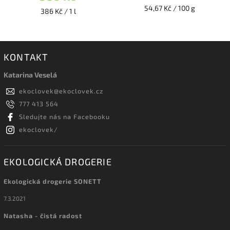
54,67 Kč / 100 g
386 Kč / 1 l
KONTAKT
Katarina Veselá
ekoclovek
@
ekoclovek.cz
777 413 564
Sledujte nás na Facebooku
ekoclovek/
EKOLOGICKÁ DROGERIE
Ekologická drogerie SONETT
7.3.2021
Natasha - čistá radost