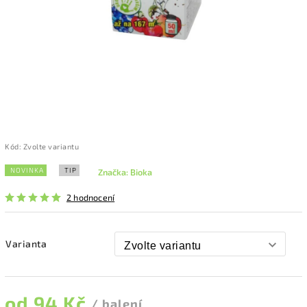
Kód:
Zvolte variantu
NOVINKA
TIP
Značka:
Bioka
2 hodnocení
Varianta
od
94 Kč
/ balení