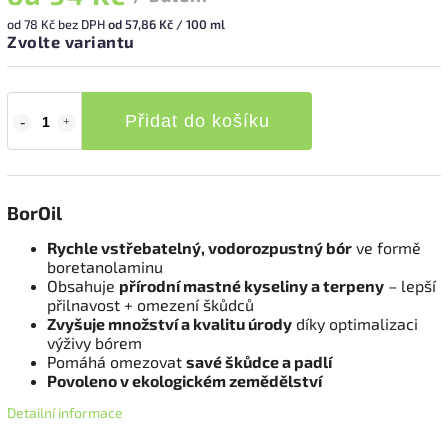
od
78 Kč
bez DPH
od 57,86 Kč / 100 ml
Zvolte variantu
Přidat do košíku
BorOil
Rychle vstřebatelný, vodorozpustný bór
ve formě
boretanolaminu
Obsahuje
přírodní mastné kyseliny a terpeny
– lepší
přilnavost + omezení škůdců
Zvyšuje množství a kvalitu úrody
díky optimalizaci
výživy bórem
Pomáhá omezovat
savé škůdce a padlí
Povoleno v ekologickém zemědělství
Detailní informace