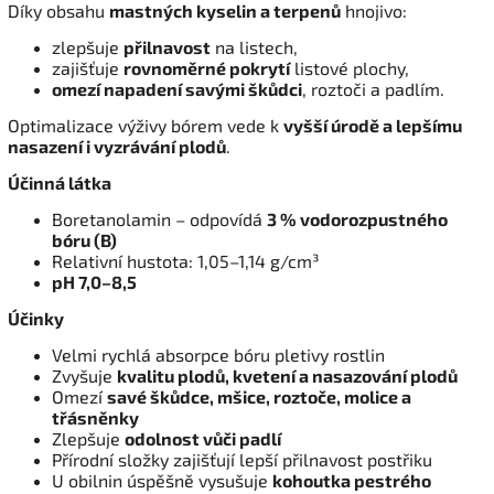
Díky obsahu
mastných kyselin a terpenů
hnojivo:
zlepšuje
přilnavost
na listech,
zajišťuje
rovnoměrné pokrytí
listové plochy,
omezí napadení savými škůdci
, roztoči a padlím.
Optimalizace výživy bórem vede k
vyšší úrodě a lepšímu
nasazení i vyzrávání plodů
.
Účinná látka
Boretanolamin – odpovídá
3 % vodorozpustného
bóru (B)
Relativní hustota: 1,05–1,14 g/cm³
pH 7,0–8,5
Účinky
Velmi rychlá absorpce bóru pletivy rostlin
Zvyšuje
kvalitu plodů, kvetení a nasazování plodů
Omezí
savé škůdce, mšice, roztoče, molice a
třásněnky
Zlepšuje
odolnost vůči padlí
Přírodní složky zajišťují lepší přilnavost postřiku
U obilnin úspěšně vysušuje
kohoutka pestrého