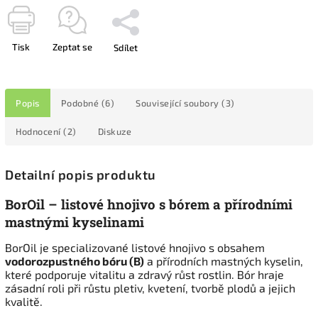
Tisk
Zeptat se
Sdílet
Popis
Podobné (6)
Související soubory (3)
Hodnocení (2)
Diskuze
Detailní popis produktu
BorOil – listové hnojivo s bórem a přírodními
mastnými kyselinami
BorOil je specializované listové hnojivo s obsahem
vodorozpustného bóru (B)
a přírodních mastných kyselin,
které podporuje vitalitu a zdravý růst rostlin. Bór hraje
zásadní roli při růstu pletiv, kvetení, tvorbě plodů a jejich
kvalitě.