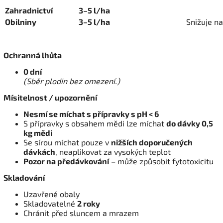
Zahradnictví
3–5 l/ha
Obilniny
3–5 l/ha
Snižuje n
Ochranná lhůta
0 dní
(Sběr plodin bez omezení.)
Mísitelnost / upozornění
Nesmí se míchat s přípravky s pH < 6
S přípravky s obsahem mědi lze míchat
do dávky 0,5
kg mědi
Se sírou míchat pouze v
nižších doporučených
dávkách
, neaplikovat za vysokých teplot
Pozor na předávkování
– může způsobit fytotoxicitu
Skladování
Uzavřené obaly
Skladovatelné
2 roky
Chránit před sluncem a mrazem