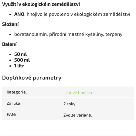
Využití v ekologickém zemědělství
ANO
, hnojivo je povoleno v ekologickém zemědělství
Složení
boretanolamin, přírodní mastné kyseliny, terpeny
Balení
50 ml
500 ml
1 litr
Doplňkové parametry
Kategorie
:
Listové hnojivo
Záruka
:
2 roky
EAN
:
Zvolte variantu