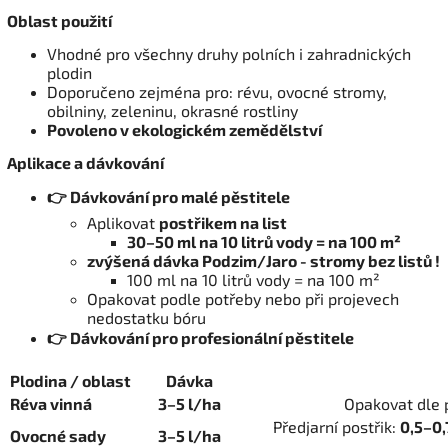
Oblast použití
Vhodné pro všechny druhy polních i zahradnických
plodin
Doporučeno zejména pro: révu, ovocné stromy,
obilniny, zeleninu, okrasné rostliny
Povoleno v ekologickém zemědělství
Aplikace a dávkování
👉 Dávkování pro malé pěstitele
Aplikovat
postřikem na list
30–50 ml na 10 litrů vody = na 100 m²
zvýšená dávka Podzim/Jaro - stromy bez listů !
100 ml na 10 litrů vody = na 100 m²
Opakovat podle potřeby nebo při projevech
nedostatku bóru
👉 Dávkování pro profesionální pěstitele
Plodina / oblast
Dávka
Réva vinná
3–5 l/ha
Opakovat dle p
Předjarní postřik:
0,5–0,
Ovocné sady
3–5 l/ha