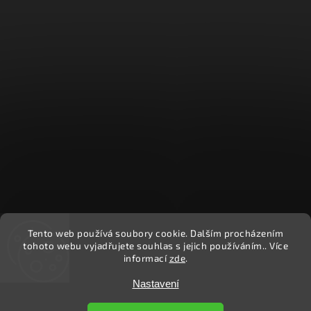
Tento web používá soubory cookie. Dalším procházením
Sledovat na Instagramu
tohoto webu vyjadřujete souhlas s jejich používáním.. Více
informací
zde
.
Copyright 2026
Ekočlověk
. Všechna práva vyhrazena.
Nastavení
Upravit nastavení cookies