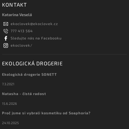
KONTAKT
Katarina Veselá
ekoclovek
@
ekoclovek.cz
777 413 564
Sledujte nás na Facebooku
ekoclovek/
EKOLOGICKÁ DROGERIE
Ekologická drogerie SONETT
7.3.2021
Natasha - čistá radost
15.6.2026
Proč jsme si vybrali kosmetiku od Soaphoria?
24.10.2025