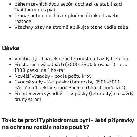
Během prvních dvou sezón dochází ke stabilizaci
Typhlodromus pyri
Teprve potom dochází k plnému účinku dravého
roztoče
Všechny pásy na stromě aplikujte těsně vedle sebe
Dávka:
Vinohrady - 1 pásek nebo letorost na každý třetí keř
Při starších výsadbách (3000-3300 krov.ha-1) - cca
1000 pásků na 1 hektar
Novější výsadby - podle počtu krov
Ovocné sady - 2-3 pásky (letorosty), 1500-3000
pásků na 1 hektar sponě 3 x 5 m (666 stromů.ha-1)
Při intenzivní výsadbě - 1-2 pásky (letorosty) na každý
druhý strom
Toxicita proti Typhlodromus pyri - Jaké přípravky
na ochranu rostlin nelze použít?