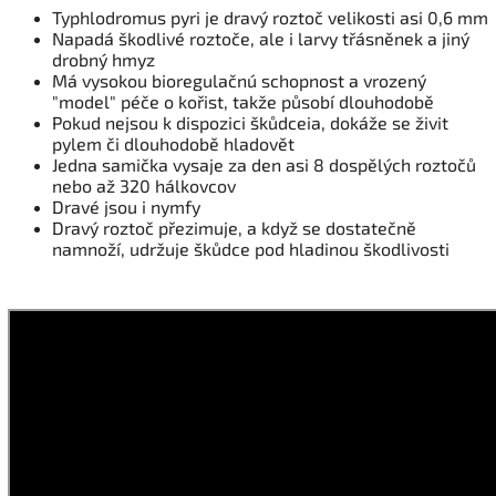
Typhlodromus pyri je dravý roztoč velikosti asi 0,6 mm
Napadá škodlivé roztoče, ale i larvy třásněnek a jiný
drobný hmyz
Má vysokou bioregulačnú schopnost a vrozený
"model" péče o kořist, takže působí dlouhodobě
Pokud nejsou k dispozici škůdceia, dokáže se živit
pylem či dlouhodobě hladovět
Jedna samička vysaje za den asi 8 dospělých roztočů
nebo až 320 hálkovcov
Dravé jsou i nymfy
Dravý roztoč přezimuje, a když se dostatečně
namnoží, udržuje škůdce pod hladinou škodlivosti