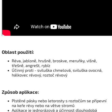
Oblast použití:
Réva, jabloně, hrušně, broskve, meruňky, višně,
třešně, angrešt, rybíz
Účinný proti - sviluška chmelová, sviluška ovocná,
hálkovec révový, roztoč révový
Způsob aplikace:
Plstěné pásky nebo letorosty s roztočům se připevní
na keře révy nebo na větve stromů
Aplikace je jednorázová a účinnost dlouhodobá