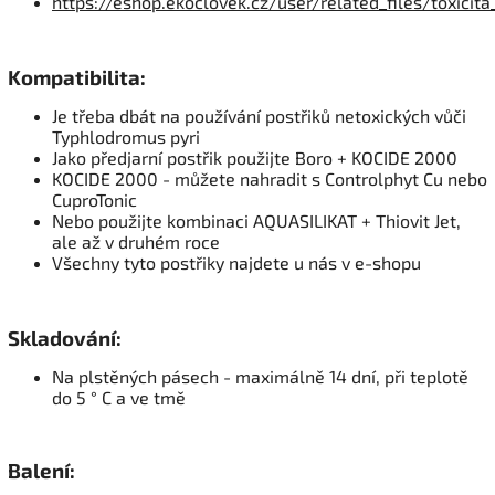
https://eshop.ekoclovek.cz/user/related_files/toxicit
Kompatibilita:
Je třeba dbát na používání postřiků netoxických vůči
Typhlodromus pyri
Jako předjarní postřik použijte
Boro + KOCIDE 2000
KOCIDE 2000 - můžete nahradit s Controlphyt Cu nebo
CuproTonic
Nebo použijte kombinaci AQUASILIKAT + Thiovit Jet,
ale až v druhém roce
Všechny tyto postřiky najdete u nás v e-shopu
Skladování:
Na plstěných pásech - maximálně 14 dní, při teplotě
do 5 ° C a ve tmě
Balení: