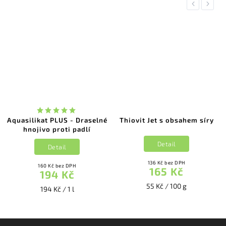
Previous
Next
Aquasilikat PLUS - Draselné
Thiovit Jet s obsahem síry
hnojivo proti padlí
Detail
Detail
136 Kč bez DPH
160 Kč bez DPH
165 Kč
194 Kč
55 Kč / 100 g
194 Kč / 1 l