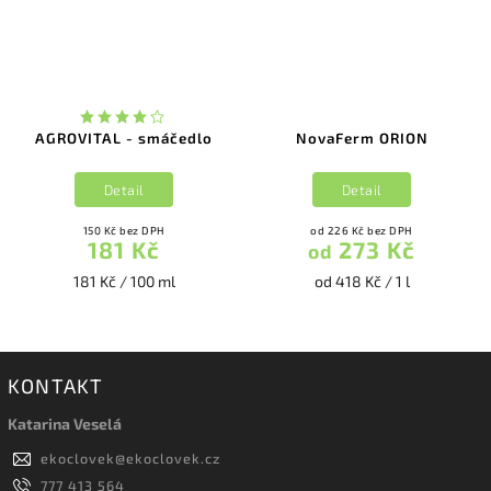
AGROVITAL - smáčedlo
NovaFerm ORION
Detail
Detail
150 Kč bez DPH
od 226 Kč bez DPH
181 Kč
273 Kč
od
181 Kč / 100 ml
od 418 Kč / 1 l
KONTAKT
Katarina Veselá
ekoclovek
@
ekoclovek.cz
777 413 564