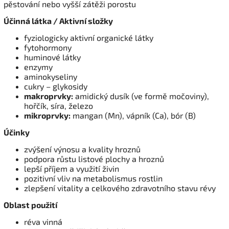
pěstování nebo vyšší zátěži porostu
Účinná látka / Aktivní složky
fyziologicky aktivní organické látky
fytohormony
huminové látky
enzymy
aminokyseliny
cukry – glykosidy
makroprvky:
amidický dusík (ve formě močoviny),
hořčík, síra, železo
mikroprvky:
mangan (Mn), vápník (Ca), bór (B)
Účinky
zvýšení výnosu a kvality hroznů
podpora růstu listové plochy a hroznů
lepší příjem a využití živin
pozitivní vliv na metabolismus rostlin
zlepšení vitality a celkového zdravotního stavu révy
Oblast použití
réva vinná