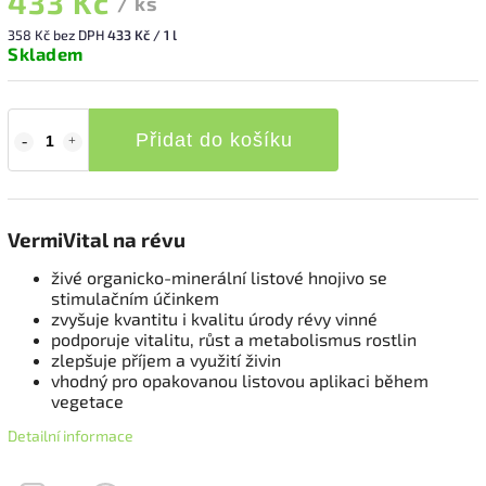
433 Kč
/ ks
358 Kč bez DPH
433 Kč / 1 l
Skladem
Přidat do košíku
VermiVital na révu
živé organicko-minerální listové hnojivo se
stimulačním účinkem
zvyšuje kvantitu i kvalitu úrody révy vinné
podporuje vitalitu, růst a metabolismus rostlin
zlepšuje příjem a využití živin
vhodný pro opakovanou listovou aplikaci během
vegetace
Detailní informace