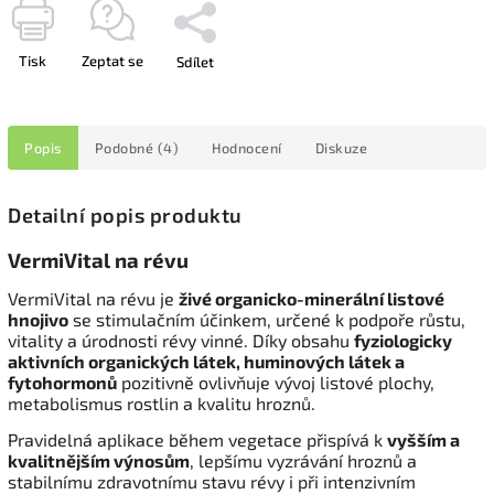
Tisk
Zeptat se
Sdílet
Popis
Podobné (4)
Hodnocení
Diskuze
Detailní popis produktu
VermiVital na révu
VermiVital na révu je
živé organicko-minerální listové
hnojivo
se stimulačním účinkem, určené k podpoře růstu,
vitality a úrodnosti révy vinné. Díky obsahu
fyziologicky
aktivních organických látek, huminových látek a
fytohormonů
pozitivně ovlivňuje vývoj listové plochy,
metabolismus rostlin a kvalitu hroznů.
Pravidelná aplikace během vegetace přispívá k
vyšším a
kvalitnějším výnosům
, lepšímu vyzrávání hroznů a
stabilnímu zdravotnímu stavu révy i při intenzivním