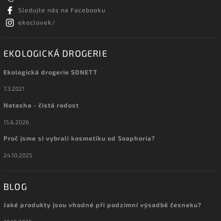
Sledujte nás na Facebooku
ekoclovek/
EKOLOGICKÁ DROGERIE
Ekologická drogerie SONETT
7.3.2021
Natasha - čistá radost
15.6.2026
Proč jsme si vybrali kosmetiku od Soaphoria?
24.10.2025
BLOG
Jaké produkty jsou vhodné při podzimní výsadbě česneku?