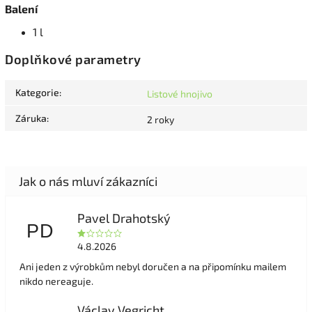
Balení
1 l
Doplňkové parametry
Kategorie
:
Listové hnojivo
Záruka
:
2 roky
Pavel Drahotský
PD
4.8.2026
Ani jeden z výrobkům nebyl doručen a na připomínku mailem
nikdo nereaguje.
Václav Vegricht