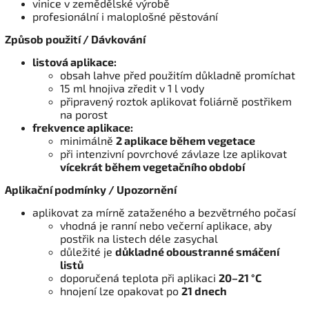
vinice v zemědělské výrobě
profesionální i maloplošné pěstování
Způsob použití / Dávkování
listová aplikace:
obsah lahve před použitím důkladně promíchat
15 ml hnojiva zředit v 1 l vody
připravený roztok aplikovat foliárně postřikem
na porost
frekvence aplikace:
minimálně
2 aplikace během vegetace
při intenzivní povrchové závlaze lze aplikovat
vícekrát během vegetačního období
Aplikační podmínky / Upozornění
aplikovat za mírně zataženého a bezvětrného počasí
vhodná je ranní nebo večerní aplikace, aby
postřik na listech déle zasychal
důležité je
důkladné oboustranné smáčení
listů
doporučená teplota při aplikaci
20–21 °C
hnojení lze opakovat po
21 dnech