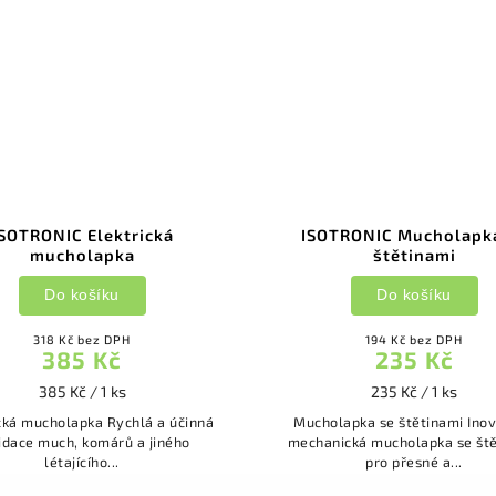
SOTRONIC Elektrická
ISOTRONIC Mucholapk
mucholapka
štětinami
Do košíku
Do košíku
318 Kč bez DPH
194 Kč bez DPH
385 Kč
235 Kč
385 Kč / 1 ks
235 Kč / 1 ks
mucholapka Rychlá a účinná
Mucholapka se štětinami Inovativní
vidace much, komárů a jiného
mechanická mucholapka se št
létajícího...
pro přesné a...