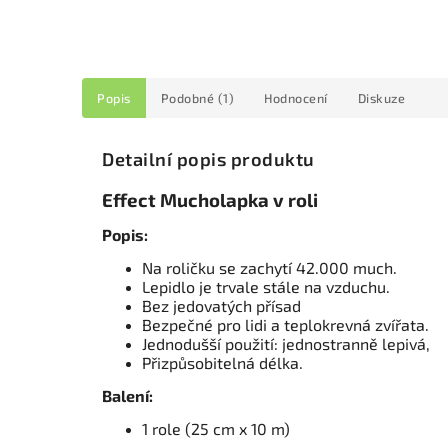
Popis
Podobné (1)
Hodnocení
Diskuze
Detailní popis produktu
Effect Mucholapka v roli
Popis:
Na roličku se zachytí 42.000 much.
Lepidlo je trvale stále na vzduchu.
Bez jedovatých přísad
Bezpečné pro lidi a teplokrevná zvířata.
Jednodušší použití: jednostranně lepivá,
Přizpůsobitelná délka.
Balení:
1 role (25 cm x 10 m)