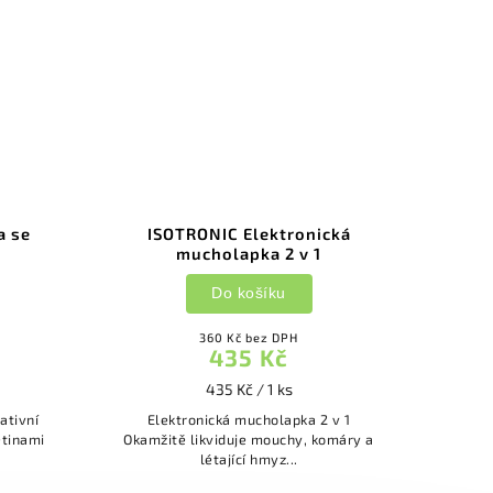
a se
ISOTRONIC Elektronická
mucholapka 2 v 1
Do košíku
360 Kč bez DPH
435 Kč
435 Kč / 1 ks
Elektronická mucholapka 2 v 1
ětinami
Okamžitě likviduje mouchy, komáry a
létající hmyz...