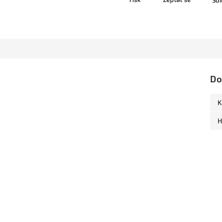
Sdí
Do
K
H