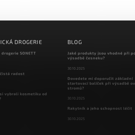
ICKÁ DROGERIE
BLOG
á drogerie SONETT
Jaké produkty jsou vhodné při p
výsadbě česneku?
30.10.2025
čistá radost
Dovedete mi doporučit základní
startovací balíček při výsadbě o
stromů?
si vybrali kosmetiku od
30.10.2025
?
Rakytník a jeho schopnost léčit
30.10.2025