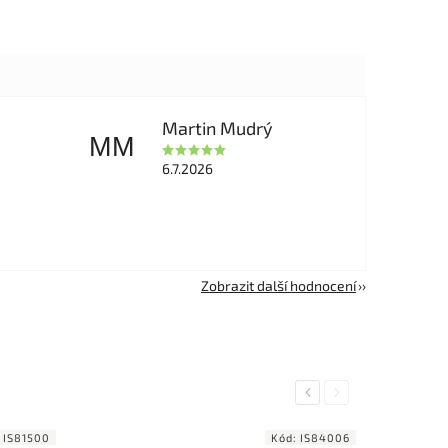
Martin Mudrý
MM
6.7.2026
Zobrazit další hodnocení
Previous
Next
:
IS81500
Kód:
IS84006