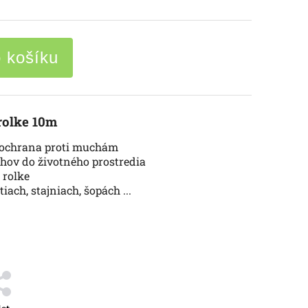
o košíku
rolke 10m
ochrana proti muchám
hov do životného prostredia
 rolke
ach, stajniach, šopách ...