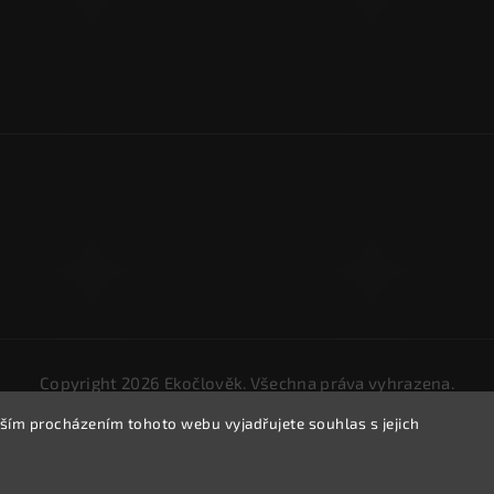
Copyright 2026
Ekočlověk
. Všechna práva vyhrazena.
Upravit nastavení cookies
ším procházením tohoto webu vyjadřujete souhlas s jejich
Vytvořil
Shoptet
| Design
Shoptak.cz.