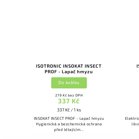
apka
ISOTRONIC INSOKAT INSECT
I
PROF - Lapač hmyzu
Do košíku
279 Kč bez DPH
337 Kč
337 Kč / 1 ks
ka
INSOKAT INSECT PROF - Lapač hmyzu
Elektrická 
tky.
Hygienická a bezchemická ochrana
lik
před létajícím...