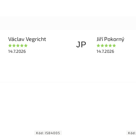
Václav Vegricht
Jiří Pokorný
JP
14.7.2026
14.7.2026
Kód:
IS84005
Kód