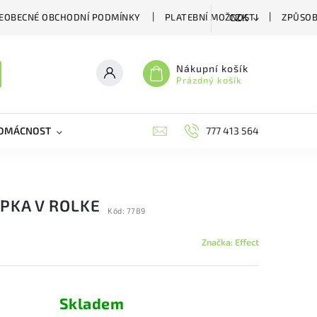
EOBECNÉ OBCHODNÍ PODMÍNKY
PLATEBNÍ MOŽNOSTI
ZPŮSOB
CZK
Nákupní košík
Prázdný košík
DOMÁCNOST
VČELÍ LÉČIVA
BIOAGENS
777 413 564
PLAŠIČE A
PKA V ROLKE
Kód:
7789
Značka:
Effect
Skladem