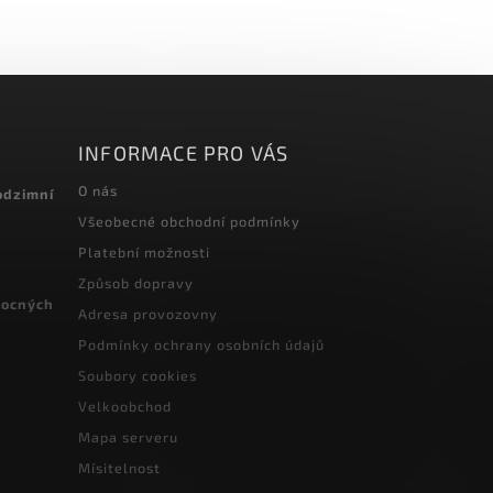
INFORMACE PRO VÁS
O nás
odzimní
Všeobecné obchodní podmínky
Platební možnosti
Způsob dopravy
vocných
Adresa provozovny
Podmínky ochrany osobních údajů
Soubory cookies
Velkoobchod
Mapa serveru
Mísitelnost