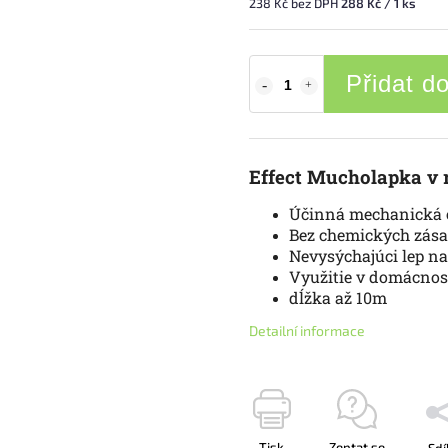
238 Kč bez DPH
288 Kč / 1 ks
Přidat d
Effect Mucholapka v 
Účinná mechanická 
Bez chemických zása
Nevysýchajúci lep na
Využitie v domácnosti
dĺžka až 10m
Detailní informace
Tisk
Zeptat se