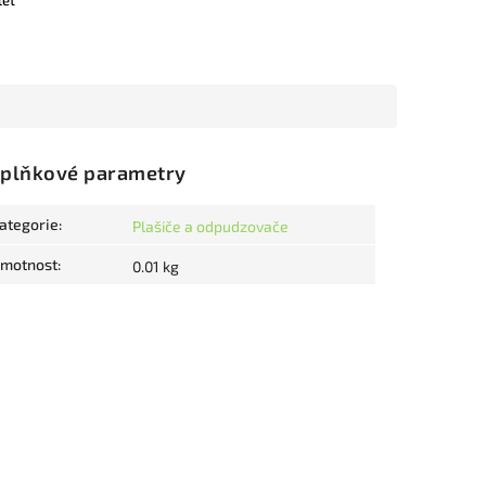
let
plňkové parametry
ategorie
:
Plašiče a odpudzovače
motnost
:
0.01 kg