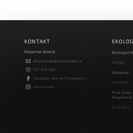
KONTAKT
EKOLOG
Katarina Veselá
Ekologick
ekoclovek
@
ekoclovek.cz
7.3.2021
777 413 564
Natasha - 
Sledujte nás na Facebooku
15.6.2026
ekoclovek/
Proč jsme 
Soaphoria
24.10.2025