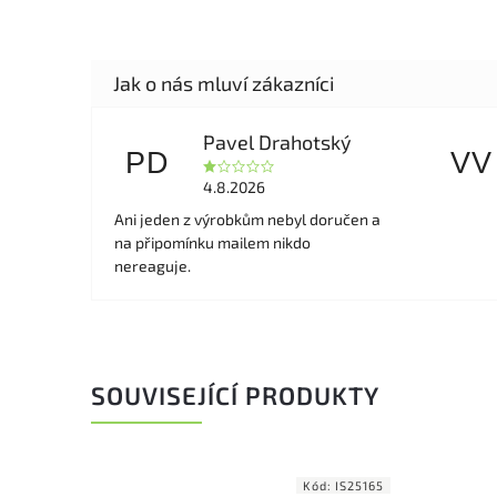
Pavel Drahotský
PD
VV
4.8.2026
Ani jeden z výrobkům nebyl doručen a
na připomínku mailem nikdo
nereaguje.
SOUVISEJÍCÍ PRODUKTY
ód:
7705
Kód:
IS25165