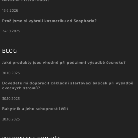
15.6.2026
Proč jsme si vybrali kosmetiku od Soaphoria?
24.10.2025
BLOG
Jaké produkty jsou vhodné při podzimní výsadbě česneku?
30.10.2025
Dovedete mi doporučit základní startovací balíček při výsadbě
ovocných stromů?
30.10.2025
Rakytník a jeho schopnost léčit
30.10.2025