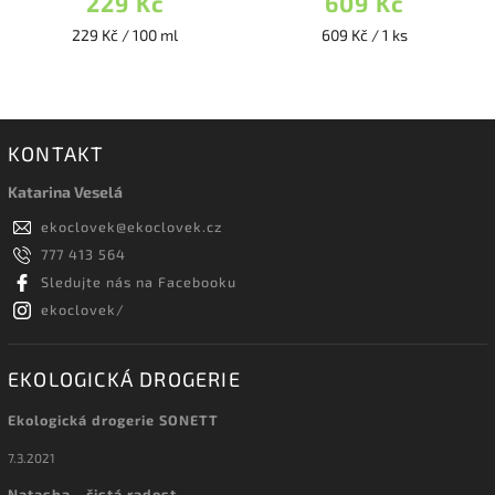
229 Kč
609 Kč
229 Kč / 100 ml
609 Kč / 1 ks
KONTAKT
Katarina Veselá
ekoclovek
@
ekoclovek.cz
777 413 564
Sledujte nás na Facebooku
ekoclovek/
EKOLOGICKÁ DROGERIE
Ekologická drogerie SONETT
7.3.2021
Natasha - čistá radost