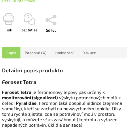
Detailní informace
Tisk
Zeptat se
Sdílet
Popis
Podobné (4)
Hodnocení
Diskuze
Detailní popis produktu
Feroset Tetra
Feroset Tetra
je feromonový lepový pás určený k
monitorování (signalizaci)
výskytu potravinových molů z
čeledi
Pyralidae
. Feromon láká dospělé jedince (zejména
samečky), kteří se zachytí na nevysychavém lepidle. Díky
tomu rychle zjistíte, zda se potravinoví moli v prostoru
vyskytují, a můžete včas zasáhnout (kontrola a vyřazení
napadených potravin, úklid a sanitace).