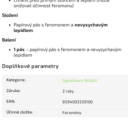
snižovat účinnost feromonu)
Složení
Papírový pás s feromonem a
nevysychavým
lepidlem
.
Balení
1 pás
– papírový pás s feromonem a nevysychavým
lepidlem
Doplňkové parametry
Kategorie
:
Signalizace škůdců
Záruka
:
2 roky
EAN
:
8594003330100
Účinná zložka
:
Feromóny