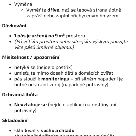
Výměna
Vyměňte
dříve
, než se lepová strana úplně
zapráší nebo zaplní přichyceným hmyzem.
Dávkování
1 pás je určený na 9 m³
prostoru.
(Při větším prostoru nebo silnějším výskytu použijte
více pásů úměrně objemu.)
Mísitelnost / upozornění
netýká se (nejde o postřik)
umisťujte mimo dosah dětí a domácích zvířat
pás slouží k
monitoringu
– při silném napadení je
nutné odstranit zdroj (napadené potraviny)
Ochranná lhůta
Nevztahuje se
(nejde o aplikaci na rostliny ani
potraviny).
Skladování
skladovat v
suchu a chladu
chránit před přímým sluncem a teplem (může