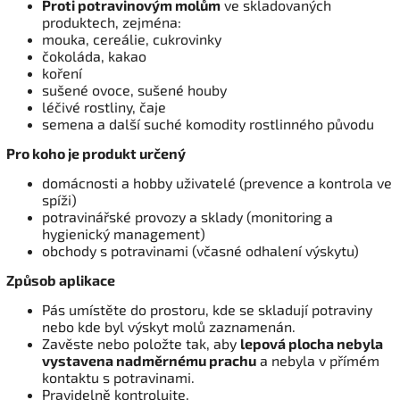
Proti potravinovým molům
ve skladovaných
produktech, zejména:
mouka, cereálie, cukrovinky
čokoláda, kakao
koření
sušené ovoce, sušené houby
léčivé rostliny, čaje
semena a další suché komodity rostlinného původu
Pro koho je produkt určený
domácnosti a hobby uživatelé (prevence a kontrola ve
spíži)
potravinářské provozy a sklady (monitoring a
hygienický management)
obchody s potravinami (včasné odhalení výskytu)
Způsob aplikace
Pás umístěte do prostoru, kde se skladují potraviny
nebo kde byl výskyt molů zaznamenán.
Zavěste nebo položte tak, aby
lepová plocha nebyla
vystavena nadměrnému prachu
a nebyla v přímém
kontaktu s potravinami.
Pravidelně kontrolujte.