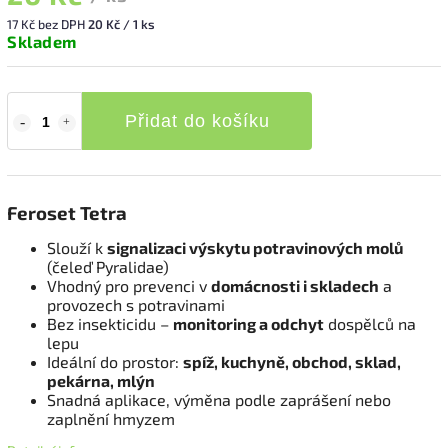
17 Kč bez DPH
20 Kč / 1 ks
Skladem
Přidat do košíku
Feroset Tetra
Slouží k
signalizaci výskytu potravinových molů
(čeleď Pyralidae)
Vhodný pro prevenci v
domácnosti i skladech
a
provozech s potravinami
Bez insekticidu –
monitoring a odchyt
dospělců na
lepu
Ideální do prostor:
spíž, kuchyně, obchod, sklad,
pekárna, mlýn
Snadná aplikace, výměna podle zaprášení nebo
zaplnění hmyzem