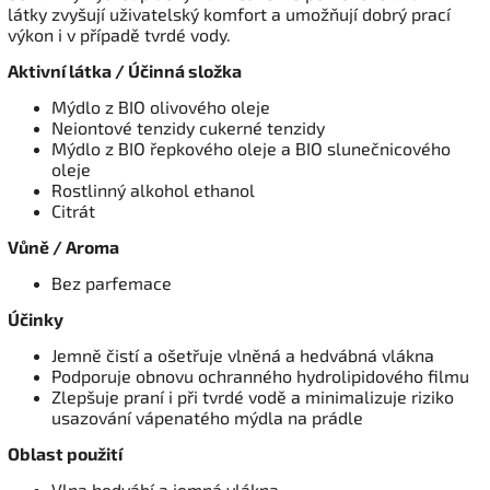
látky zvyšují uživatelský komfort a umožňují dobrý prací
výkon i v případě tvrdé vody.
Aktivní látka / Účinná složka
Mýdlo z BIO olivového oleje
Neiontové tenzidy cukerné tenzidy
Mýdlo z BIO řepkového oleje a BIO slunečnicového
oleje
Rostlinný alkohol ethanol
Citrát
Vůně / Aroma
Bez parfemace
Účinky
Jemně čistí a ošetřuje vlněná a hedvábná vlákna
Podporuje obnovu ochranného hydrolipidového filmu
Zlepšuje praní i při tvrdé vodě a minimalizuje riziko
usazování vápenatého mýdla na prádle
Oblast použití
Vlna hedvábí a jemná vlákna