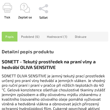
Tisk
Zeptat se
Sdílet
Popis
Podobné (6)
Hodnocení (1)
Diskuze
Detailní popis produktu
SONETT - Tekutý prostředek na praní vlny a
hedvábí OLIVA SENSITIVE
SONETT OLIVA SENSITIVE je jemný tekutý prací prostředek
určený pro praní vlny hedvábí a jemných vláken. Je vhodný
pro ruční praní i praní v pračce při nižších teplotách do 40
°C. Gelová konzistence ošetřuje choulostivé tkaniny zvlášť
jemným způsobem a díky olivovému mýdlu získanému z
kvalitního lisovaného olivového oleje pomáhá vyživovat
vlněná a hedvábná vlákna a obnovovat jejich přirozený
ochranný hydrolipidový film. Cukerné povrchově aktivní