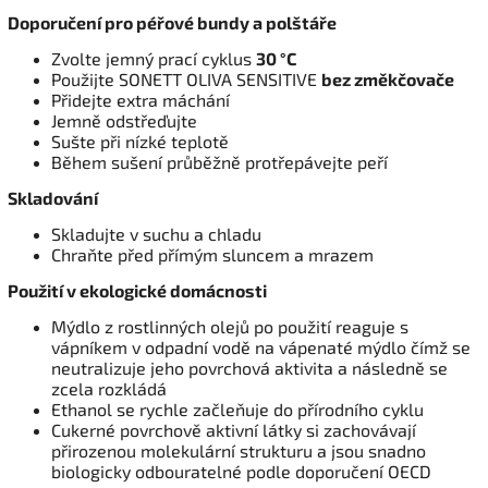
Doporučení pro péřové bundy a polštáře
Zvolte jemný prací cyklus
30 °C
Použijte SONETT OLIVA SENSITIVE
bez změkčovače
Přidejte extra máchání
Jemně odstřeďujte
Sušte při nízké teplotě
Během sušení průběžně protřepávejte peří
Skladování
Skladujte v suchu a chladu
Chraňte před přímým sluncem a mrazem
Použití v ekologické domácnosti
Mýdlo z rostlinných olejů po použití reaguje s
vápníkem v odpadní vodě na vápenaté mýdlo čímž se
neutralizuje jeho povrchová aktivita a následně se
zcela rozkládá
Ethanol se rychle začleňuje do přírodního cyklu
Cukerné povrchově aktivní látky si zachovávají
přirozenou molekulární strukturu a jsou snadno
biologicky odbouratelné podle doporučení OECD