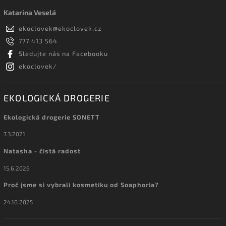
Katarina Veselá
ekoclovek
@
ekoclovek.cz
777 413 564
Sledujte nás na Facebooku
ekoclovek/
EKOLOGICKÁ DROGERIE
Ekologická drogerie SONETT
7.3.2021
Natasha - čistá radost
15.6.2026
Proč jsme si vybrali kosmetiku od Soaphoria?
24.10.2025