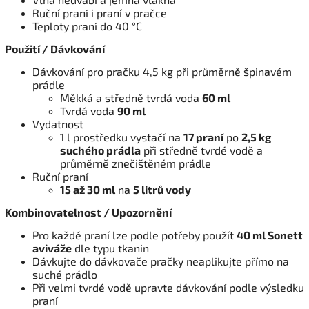
Ruční praní i praní v pračce
Teploty praní do 40 °C
Použití / Dávkování
Dávkování pro pračku 4,5 kg při průměrně špinavém
prádle
Měkká a středně tvrdá voda
60 ml
Tvrdá voda
90 ml
Vydatnost
1 l prostředku vystačí na
17 praní
po
2,5 kg
suchého prádla
při středně tvrdé vodě a
průměrně znečištěném prádle
Ruční praní
15 až 30 ml
na
5 litrů vody
Kombinovatelnost / Upozornění
Pro každé praní lze podle potřeby použít
40 ml Sonett
aviváže
dle typu tkanin
Dávkujte do dávkovače pračky neaplikujte přímo na
suché prádlo
Při velmi tvrdé vodě upravte dávkování podle výsledku
praní