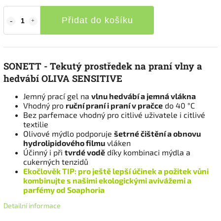
Přidat do košíku
SONETT - Tekutý prostředek na praní vlny a
hedvábí OLIVA SENSITIVE
Jemný prací gel na
vlnu hedvábí a jemná vlákna
Vhodný pro
ruční praní i praní v pračce
do 40 °C
Bez parfemace vhodný pro citlivé uživatele i citlivé
textilie
Olivové mýdlo podporuje
šetrné čištění a obnovu
hydrolipidového filmu
vláken
Účinný i při
tvrdé vodě
díky kombinaci mýdla a
cukerných tenzidů
Ekočlověk TIP: pro ještě lepší účinek a požitek vůni
kombinujte s našimi ekologickými avivážemi a
parfémy od Soaphoria
Detailní informace