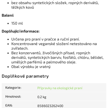
bez obsahu syntetických složek, ropných derivátů,
těžkých kovů
Balení:
150 ml
Doplňující informace:
Určena pro praní v pračce a ruční praní.
Koncentrované veganské složení netestováno na
zvířatech.
Bez konzervantů, živočišných přísad, ropných
derivátů, syntetických barviv, fosfátů, chlóru, bělidel,
umělých parfémů a palmového oleje.
Obal výrobku je vratný.
Doplňkové parametry
Kategorie
:
Přípravky na ekologické praní
Hmotnost
:
0.2 kg
EAN
:
8586023262400