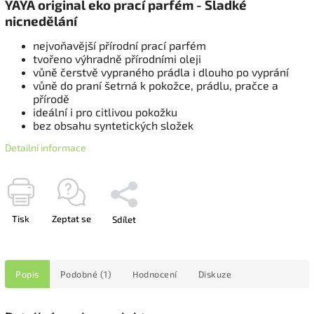
YAYA original eko prací parfém - Sladké
nicnedělání
nejvoňavější přírodní prací parfém
tvořeno výhradně přírodními oleji
vůně čerstvě vypraného prádla i dlouho po vyprání
vůně do praní šetrná k pokožce, prádlu, pračce a
přírodě
ideální i pro citlivou pokožku
bez obsahu syntetických složek
Detailní informace
Tisk
Zeptat se
Sdílet
Popis
Podobné (1)
Hodnocení
Diskuze