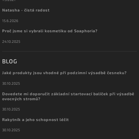
Natasha - čistá radost
15.6.2026
Proč jsme si vybrali kosmetiku od Soaphoria?
24.10.2025
BLOG
Jaké produkty jsou vhodné při podzimní výsadbě česneku?
30.10.2025
Dovedete mi doporučit základní startovací balíček při výsadbě
ovocných stromů?
30.10.2025
Rakytník a jeho schopnost léčit
30.10.2025