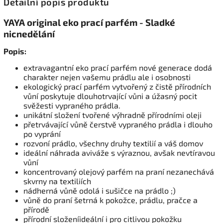
Detailní popis produktu
YAYA original eko prací parfém - Sladké
nicnedělání
Popis:
extravagantní eko prací parfém nové generace dodá
charakter nejen vašemu prádlu ale i osobnosti
ekologický prací parfém vytvořený z čistě přírodních
vůní poskytuje dlouhotrvající vůni a úžasný pocit
svěžesti vypraného prádla.
unikátní složení tvořené výhradně přírodními oleji
přetrvávající vůně čerstvě vypraného prádla i dlouho
po vyprání
rozvoní prádlo, všechny druhy textilií a váš domov
ideální náhrada aviváže s výraznou, avšak nevtíravou
vůní
koncentrovaný olejový parfém na praní nezanechává
skvrny na textiliích
nádherná vůně odolá i sušičce na prádlo ;)
vůně do praní šetrná k pokožce, prádlu, pračce a
přírodě
přírodní složeníideální i pro citlivou pokožku