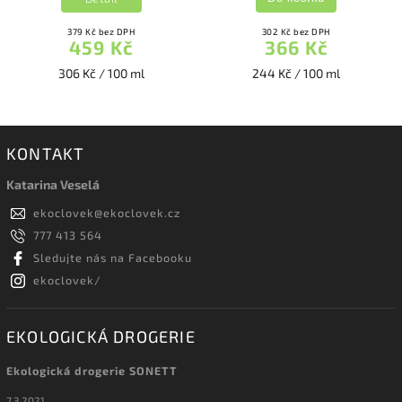
379 Kč bez DPH
302 Kč bez DPH
459 Kč
366 Kč
306 Kč / 100 ml
244 Kč / 100 ml
KONTAKT
Katarina Veselá
ekoclovek
@
ekoclovek.cz
777 413 564
Sledujte nás na Facebooku
ekoclovek/
EKOLOGICKÁ DROGERIE
Ekologická drogerie SONETT
7.3.2021