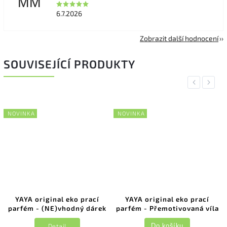
MM
6.7.2026
Zobrazit další hodnocení
SOUVISEJÍCÍ PRODUKTY
Previous
Next
NOVINKA
NOVINKA
YAYA original eko prací
YAYA original eko prací
parfém - (NE)vhodný dárek
parfém - Přemotivovaná víla
Detail
Do košíku