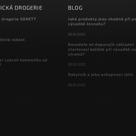
ICKÁ DROGERIE
BLOG
á drogerie SONETT
Jaké produkty jsou vhodné při p
výsadbě česneku?
30.10.2025
čistá radost
Dovedete mi doporučit základní
startovací balíček při výsadbě o
stromů?
si vybrali kosmetiku od
30.10.2025
?
Rakytník a jeho schopnost léčit
30.10.2025