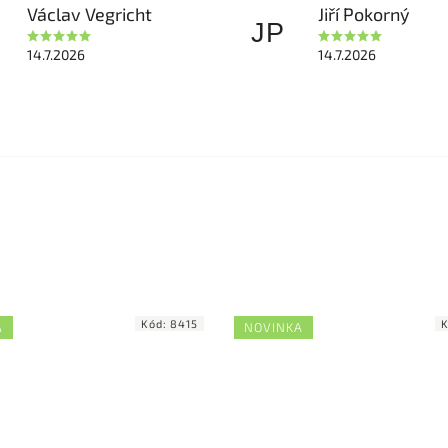
Václav Vegricht
Jiří Pokorný
JP
14.7.2026
14.7.2026
Kód:
8415
A
NOVINKA