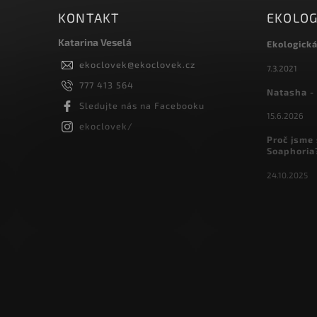
KONTAKT
EKOLOG
Katarina Veselá
Ekologick
ekoclovek
@
ekoclovek.cz
7.3.2021
777 413 564
Natasha - 
Sledujte nás na Facebooku
15.6.2026
ekoclovek/
Proč jsme 
Soaphoria
24.10.2025