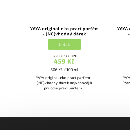
parfém
YAYA original eko prací parfém
YAYA 
- (NE)vhodný dárek
Detail
379 Kč bez DPH
459 Kč
306 Kč / 100 ml
ém -
YAYA original eko prací parfém -
YAY
(NE)vhodný dárek nejvoňavější
Přemot
přírodní prací parfém...