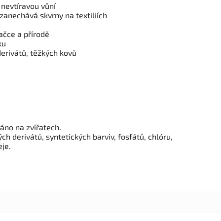
 nevtíravou vůní
zanechává skvrny na textiliích
ačce a přírodě
ku
erivátů, těžkých kovů
áno na zvířatech.
ch derivátů, syntetických barviv, fosfátů, chlóru,
je.