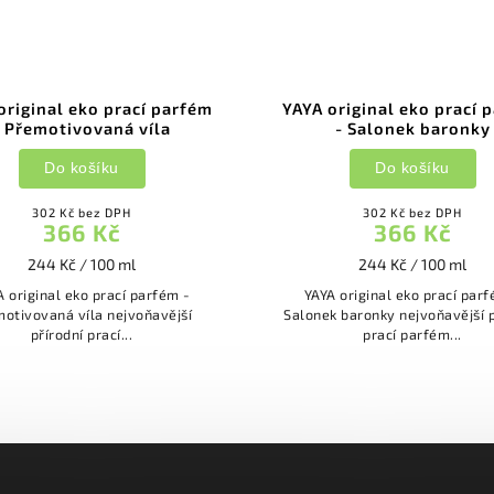
original eko prací parfém
YAYA original eko prací 
- Přemotivovaná víla
- Salonek baronky
Do košíku
Do košíku
302 Kč bez DPH
302 Kč bez DPH
366 Kč
366 Kč
244 Kč / 100 ml
244 Kč / 100 ml
A original eko prací parfém -
YAYA original eko prací parf
ivovaná víla nejvoňavější
Salonek baronky nejvoňavější přírodní
přírodní prací...
prací parfém...