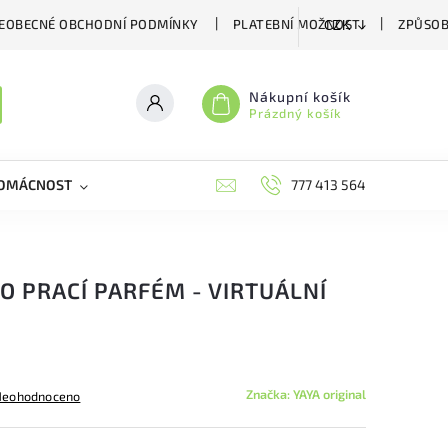
EOBECNÉ OBCHODNÍ PODMÍNKY
PLATEBNÍ MOŽNOSTI
ZPŮSOB
CZK
Nákupní košík
Prázdný košík
DOMÁCNOST
VČELÍ LÉČIVA
BIOAGENS
777 413 564
PLAŠIČE A
KO PRACÍ PARFÉM - VIRTUÁLNÍ
Značka:
YAYA original
Neohodnoceno