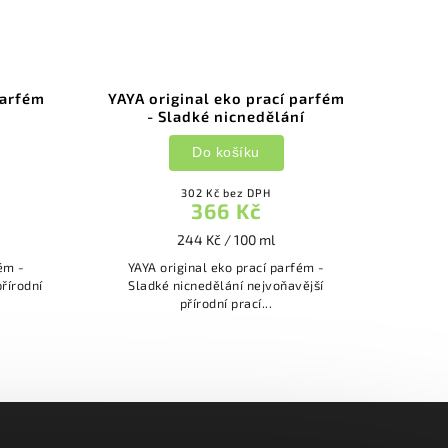
parfém
YAYA original eko prací parfém
YAYA 
- Sladké nicnedělání
Do košíku
302 Kč bez DPH
366 Kč
244 Kč / 100 ml
ém -
YAYA original eko prací parfém -
YAY
Sladké nicnedělání nejvoňavější
Zakázané ovoc
přírodní prací...