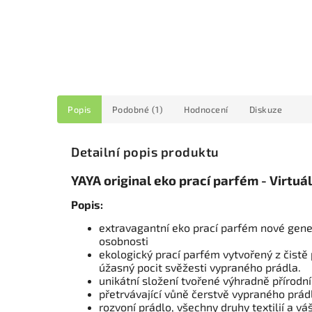
Popis
Podobné (1)
Hodnocení
Diskuze
Detailní popis produktu
YAYA original eko prací parfém - Virtu
Popis:
extravagantní eko prací parfém nové gene
osobnosti
ekologický prací parfém vytvořený z čistě 
úžasný pocit svěžesti vypraného prádla.
unikátní složení tvořené výhradně přírodní
přetrvávající vůně čerstvě vypraného prádl
rozvoní prádlo, všechny druhy textilií a v