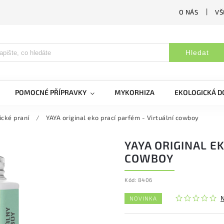
O NÁS
VŠ
Hledat
POMOCNÉ PŘÍPRAVKY
MYKORHIZA
EKOLOGICKÁ 
ické praní
/
YAYA original eko prací parfém - Virtuální cowboy
YAYA ORIGINAL E
COWBOY
Kód:
8406
NOVINKA