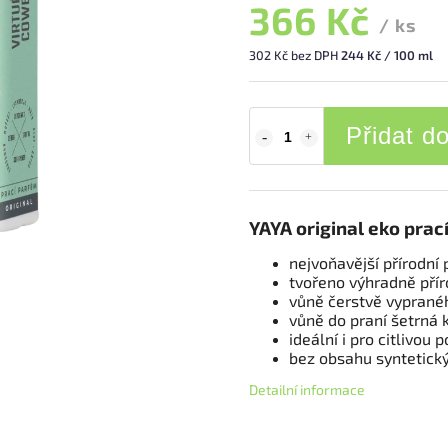
366 Kč
/ ks
302 Kč bez DPH
244 Kč / 100 ml
Přidat d
YAYA original eko prac
nejvoňavější přírodní
tvořeno výhradně přír
vůně čerstvě vypranéh
vůně do praní šetrná 
ideální i pro citlivou 
bez obsahu syntetick
Detailní informace