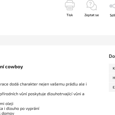
Tisk
Zeptat se
Sdí
Do
ální cowboy
K
H
race dodá charakter nejen vašemu prádlu ale i
E
přírodních vůní poskytuje dlouhotrvající vůni a
mi oleji
a i dlouho po vyprání
áš domov