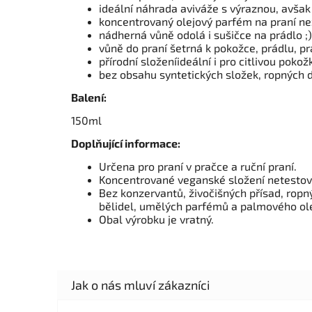
ideální náhrada aviváže s výraznou, avšak
koncentrovaný olejový parfém na praní ne
nádherná vůně odolá i sušičce na prádlo ;)
vůně do praní šetrná k pokožce, prádlu, pr
přírodní složeníideální i pro citlivou pokož
bez obsahu syntetických složek, ropných d
Balení:
150ml
Doplňující informace:
Určena pro praní v pračce a ruční praní.
Koncentrované veganské složení netestov
Bez konzervantů, živočišných přísad, ropný
bělidel, umělých parfémů a palmového ole
Obal výrobku je vratný.