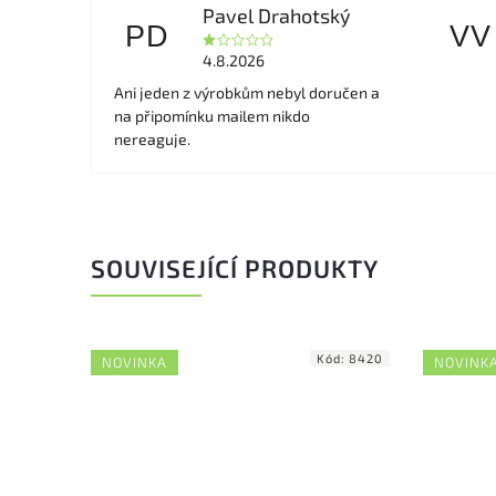
Pavel Drahotský
PD
VV
4.8.2026
Ani jeden z výrobkům nebyl doručen a
na připomínku mailem nikdo
nereaguje.
SOUVISEJÍCÍ PRODUKTY
ód:
8418
Kód:
8420
NOVINKA
NOVINK