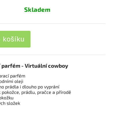
Skladem
o košíku
í parfém - Virtuální cowboy
 prací parfém
odními oleji
o prádla i dlouho po vyprání
k pokožce, prádlu, pračce a přírodě
pokožku
ých složek