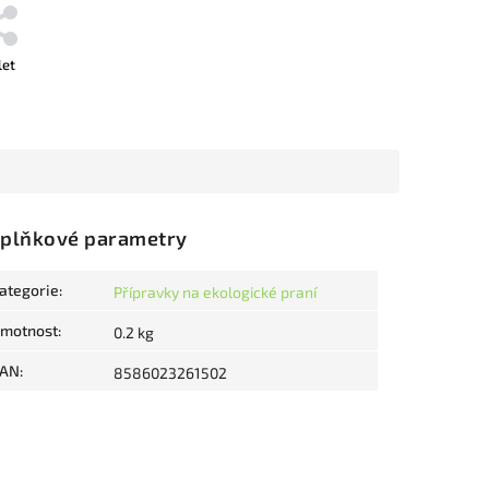
let
plňkové parametry
ategorie
:
Přípravky na ekologické praní
motnost
:
0.2 kg
AN
:
8586023261502