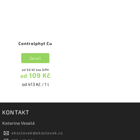
Controlphyt Cu
Detail
od 90 Kč bez DPH
109 Kč
od
od 413 Kč / 1 l
KONTAKT
Katarina Veselá
ekoclovek
@
ekoclovek.cz