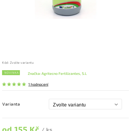
Kód:
Zvolte variantu
NOVINKA
Značka:
Agritecno Fertilizantes, S.L
1 hodnocení
Varianta
od
155 Kč
/ ks