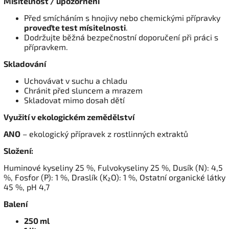
Mísitelnost / upozornění
Před smícháním s hnojivy nebo chemickými přípravky
proveďte test mísitelnosti
.
Dodržujte běžná bezpečnostní doporučení při práci s
přípravkem.
Skladování
Uchovávat v suchu a chladu
Chránit před sluncem a mrazem
Skladovat mimo dosah dětí
Využití v ekologickém zemědělství
ANO
– ekologický přípravek z rostlinných extraktů
Složení:
Huminové kyseliny 25 %,
Fulvokyseliny 25 %,
Dusík (N): 4,5
%,
Fosfor (P): 1 %,
Draslík (K₂O): 1 %,
Ostatní organické látky
45 %,
pH 4,7
Balení
250 ml