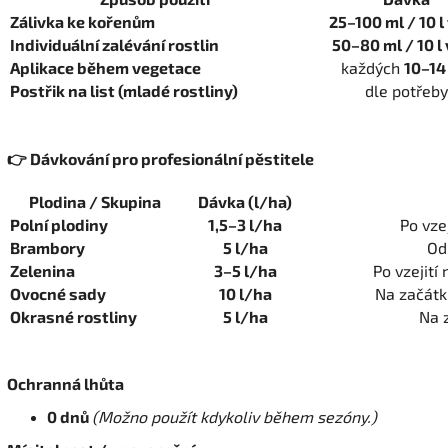
Zálivka ke kořenům
25–100 ml / 10 l
Individuální zalévání rostlin
50–80 ml / 10 l
Aplikace během vegetace
každých
10–14
Postřik na list (mladé rostliny)
dle potřeby
👉 Dávkování pro profesionální pěstitele
Plodina / Skupina
Dávka (l/ha)
Polní plodiny
1,5–3 l/ha
Po vze
Brambory
5 l/ha
Od
Zelenina
3–5 l/ha
Po vzejití
Ovocné sady
10 l/ha
Na začátk
Okrasné rostliny
5 l/ha
Na 
Ochranná lhůta
0 dnů
(Možno použít kdykoliv během sezóny.)