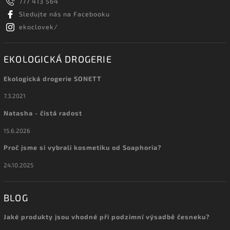
777 413 564
Sledujte nás na Facebooku
ekoclovek/
EKOLOGICKÁ DROGERIE
Ekologická drogerie SONETT
7.3.2021
Natasha - čistá radost
15.6.2026
Proč jsme si vybrali kosmetiku od Soaphoria?
24.10.2025
BLOG
Jaké produkty jsou vhodné při podzimní výsadbě česneku?