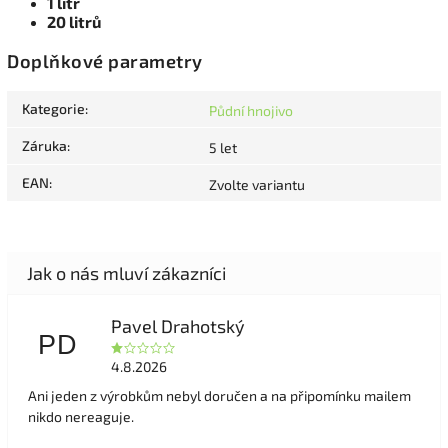
1 litr
20 litrů
Doplňkové parametry
Kategorie
:
Půdní hnojivo
Záruka
:
5 let
EAN
:
Zvolte variantu
Pavel Drahotský
PD
4.8.2026
Ani jeden z výrobkům nebyl doručen a na připomínku mailem
nikdo nereaguje.