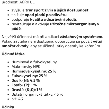
úrodnost. AGRIFUL:
zvyšuje
transport živin a jejich dostupnost
,
snižuje
opad plodů po odkvětu
,
podporuje
kvalitu a dozrávání plodů
,
revitalizuje a aktivuje
užitečné mikroorganismy v
půdě
.
Největší účinnost má při aplikaci
závlahovým systémem
.
Pokud závlaha není dostupná, doporučuje se použít
větší
množství vody
, aby se účinné látky dostaly ke kořenům.
Účinná látka
Huminové a fulvokyseliny
Makroprvky NPK
Huminové kyseliny: 25 %
Fulvokyseliny: 25 %
Dusík (N): 4,5 %
Fosfor (P): 1 %
Draslík (K₂O): 1 %
Ostatní organické látky: 45 %
pH: 4,7
Účinky