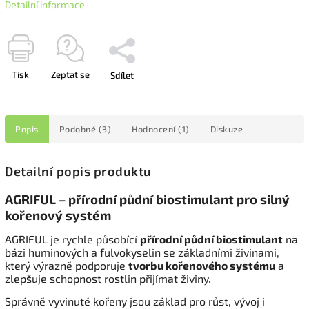
Detailní informace
Tisk
Zeptat se
Sdílet
Popis
Podobné (3)
Hodnocení (1)
Diskuze
Detailní popis produktu
AGRIFUL – přírodní půdní biostimulant pro silný
kořenový systém
AGRIFUL je rychle působící
přírodní půdní biostimulant
na
bázi huminových a fulvokyselin se základními živinami,
který výrazně podporuje
tvorbu kořenového systému
a
zlepšuje schopnost rostlin přijímat živiny.
Správně vyvinuté kořeny jsou základ pro růst, vývoj i