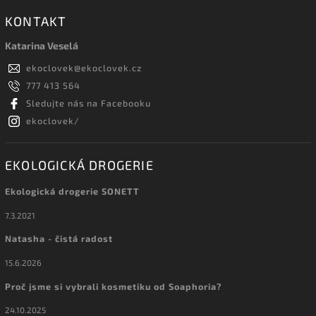
KONTAKT
Katarina Veselá
ekoclovek
@
ekoclovek.cz
777 413 564
Sledujte nás na Facebooku
ekoclovek/
EKOLOGICKÁ DROGERIE
Ekologická drogerie SONETT
7.3.2021
Natasha - čistá radost
15.6.2026
Proč jsme si vybrali kosmetiku od Soaphoria?
24.10.2025