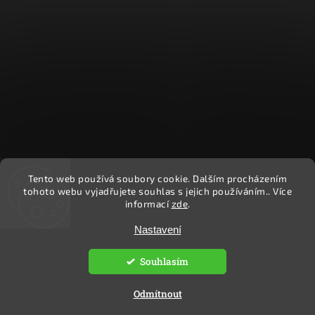
Tento web používá soubory cookie. Dalším procházením
Sledovat na Instagramu
tohoto webu vyjadřujete souhlas s jejich používáním.. Více
informací
zde
.
Nastavení
Copyright 2026
Ekočlověk
. Všechna práva vyhrazena.
Upravit nastavení cookies
Souhlasím
Vytvořil
Shoptet
| Design
Shoptak.cz.
Odmítnout