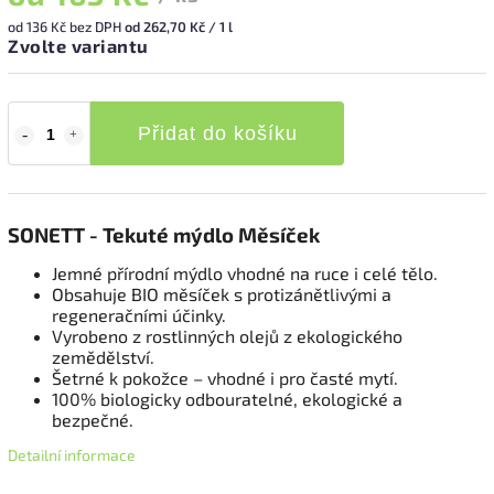
od
136 Kč
bez DPH
od 262,70 Kč / 1 l
Zvolte variantu
Přidat do košíku
SONETT - Tekuté mýdlo Měsíček
Jemné přírodní mýdlo vhodné na ruce i celé tělo.
Obsahuje BIO měsíček s protizánětlivými a
regeneračními účinky.
Vyrobeno z rostlinných olejů z ekologického
zemědělství.
Šetrné k pokožce – vhodné i pro časté mytí.
100% biologicky odbouratelné, ekologické a
bezpečné.
Detailní informace