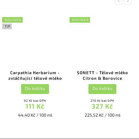
Previous
Next
NOVINKA
NOVINKA
TIP
Carpathia Herbarium -
SONETT - Tělové mléko
zvláčňující tělové mléko
Citron & Borovice
Do košíku
Do košíku
92 Kč bez DPH
270 Kč bez DPH
111 Kč
327 Kč
44,40 Kč / 100 ml
225,52 Kč / 100 ml