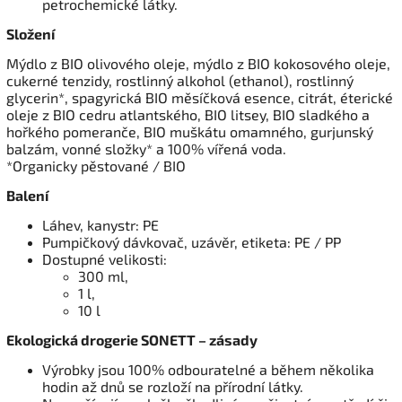
petrochemické látky.
Složení
Mýdlo z BIO olivového oleje, mýdlo z BIO kokosového oleje,
cukerné tenzidy, rostlinný alkohol (ethanol), rostlinný
glycerin*, spagyrická BIO měsíčková esence, citrát, éterické
oleje z BIO cedru atlantského, BIO litsey, BIO sladkého a
hořkého pomeranče, BIO muškátu omamného, gurjunský
balzám, vonné složky* a 100% vířená voda.
*Organicky pěstované / BIO
Balení
Láhev, kanystr: PE
Pumpičkový dávkovač, uzávěr, etiketa: PE / PP
Dostupné velikosti:
300 ml,
1 l,
10 l
Ekologická drogerie SONETT – zásady
Výrobky jsou 100% odbouratelné a během několika
hodin až dnů se rozloží na přírodní látky.