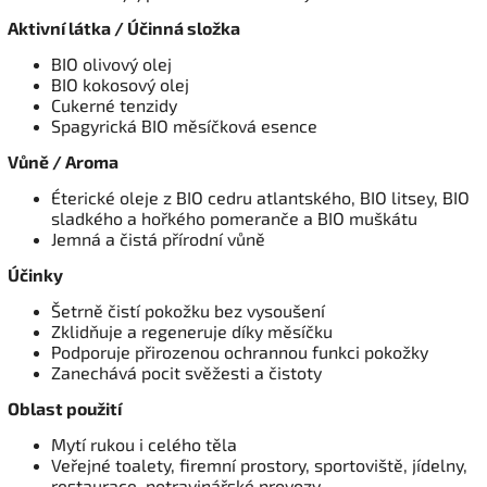
Aktivní látka / Účinná složka
BIO olivový olej
BIO kokosový olej
Cukerné tenzidy
Spagyrická BIO měsíčková esence
Vůně / Aroma
Éterické oleje z BIO cedru atlantského, BIO litsey, BIO
sladkého a hořkého pomeranče a BIO muškátu
Jemná a čistá přírodní vůně
Účinky
Šetrně čistí pokožku bez vysoušení
Zklidňuje a regeneruje díky měsíčku
Podporuje přirozenou ochrannou funkci pokožky
Zanechává pocit svěžesti a čistoty
Oblast použití
Mytí rukou i celého těla
Veřejné toalety, firemní prostory, sportoviště, jídelny,
restaurace, potravinářské provozy