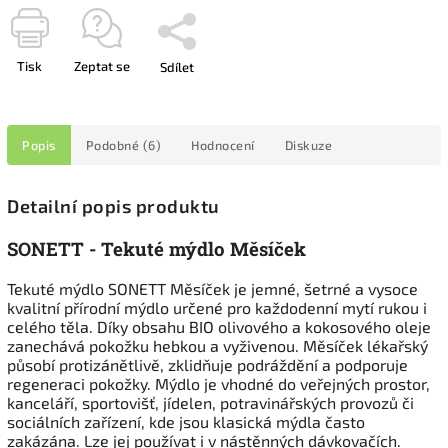
Tisk
Zeptat se
Sdílet
Popis
Podobné (6)
Hodnocení
Diskuze
Detailní popis produktu
SONETT - Tekuté mýdlo Měsíček
Tekuté mýdlo SONETT Měsíček je jemné, šetrné a vysoce
kvalitní přírodní mýdlo určené pro každodenní mytí rukou i
celého těla. Díky obsahu BIO olivového a kokosového oleje
zanechává pokožku hebkou a vyživenou. Měsíček lékařský
působí protizánětlivě, zklidňuje podráždění a podporuje
regeneraci pokožky. Mýdlo je vhodné do veřejných prostor,
kanceláří, sportovišť, jídelen, potravinářských provozů či
sociálních zařízení, kde jsou klasická mýdla často
zakázána. Lze jej používat i v nástěnných dávkovačích.