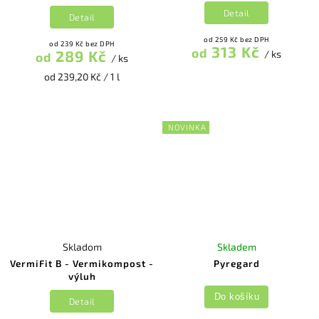
Detail
Detail
od 259 Kč bez DPH
od 239 Kč bez DPH
313 Kč
od
289 Kč
/ ks
od
/ ks
od 239,20 Kč / 1 l
NOVINKA
Skladom
Skladem
VermiFit B - Vermikompost -
Pyregard
výluh
Do košíku
Detail