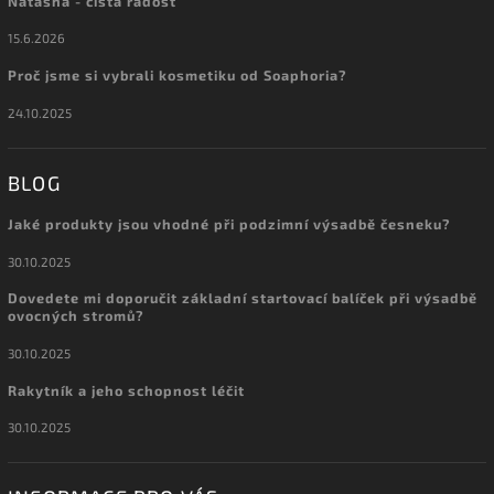
Natasha - čistá radost
15.6.2026
Proč jsme si vybrali kosmetiku od Soaphoria?
24.10.2025
BLOG
Jaké produkty jsou vhodné při podzimní výsadbě česneku?
30.10.2025
Dovedete mi doporučit základní startovací balíček při výsadbě
ovocných stromů?
30.10.2025
Rakytník a jeho schopnost léčit
30.10.2025