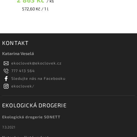
/ ks
572,60 Kč / 1 l
KONTAKT
Katarina Veselá
ekoclovek
@
ekoclovek.cz
777 413 564
Sledujte nás na Facebooku
ekoclovek/
EKOLOGICKÁ DROGERIE
Ekologická drogerie SONETT
7.3.2021