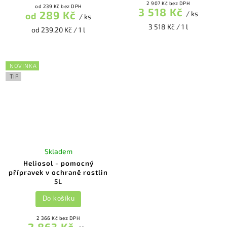
2 907 Kč bez DPH
od 239 Kč bez DPH
3 518 Kč
289 Kč
/ ks
od
/ ks
3 518 Kč / 1 l
od 239,20 Kč / 1 l
NOVINKA
TIP
Skladem
Heliosol - pomocný
přípravek v ochraně rostlin
5L
Do košíku
2 366 Kč bez DPH
2 863 Kč