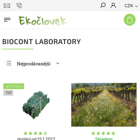
CZK
Hledat
BIOCONT LABORATORY
Nejprodávanější
Nejlevnější
Nejdražší
NOVINKA
Abecedně
TIP
dodání od 15.1.2027
Skladem