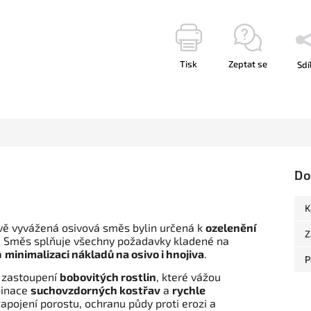
Tisk
Zeptat se
Sdí
Do
K
vě vyvážená osivová směs bylin určená k
ozelenění
Z
. Směs splňuje všechny požadavky kladené na
a
minimalizaci nákladů na osivo i hnojiva
.
P
 zastoupení
bobovitých rostlin
, které vážou
binace
suchovzdorných kostřav
a
rychle
zapojení porostu, ochranu půdy proti erozi a