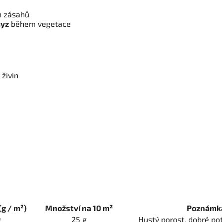
h zásahů
myz
během vegetace
živin
g / m²)
Množství na 10 m²
Poznámk
g
25 g
Hustý porost, dobré po