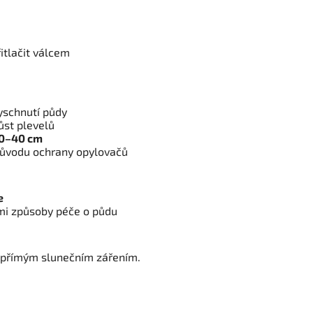
itlačit válcem
yschnutí půdy
ůst plevelů
30–40 cm
ůvodu ochrany opylovačů
e
mi způsoby péče o půdu
a přímým slunečním zářením.