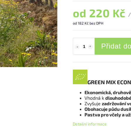
od
220 Kč
/
od
182 Kč
bez DPH
Přidat d
GREEN MIX ECO
Ekonomická, druhov
Vhodná k
dlouhodobém
Zvyšuje
zadržování v
Obohacuje půdu dus
Pastva pro včely a u
Detailní informace