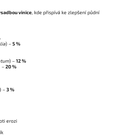
ýsadbou vinice
, kde přispívá ke zlepšení půdní
%
lia
) –
5 %
%
atum
) –
12 %
) –
20 %
) –
3 %
ti erozi
ík