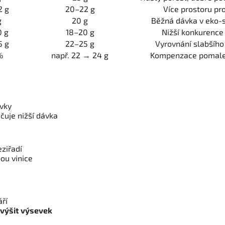
2 g
20–22 g
Více prostoru pr
g
20 g
Běžná dávka v eko
0 g
18–20 g
Nižší konkurence
5 g
22–25 g
Vyrovnání slabšího
%
např. 22 → 24 g
Kompenzace pomalej
ávky
čuje nižší dávka
ziřadí
ou vinice
ří
zvýšit výsevek