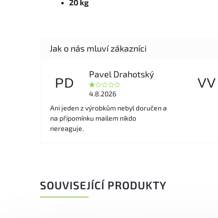
20 kg
Pavel Drahotský
PD
VV
4.8.2026
Ani jeden z výrobkům nebyl doručen a
na připomínku mailem nikdo
nereaguje.
SOUVISEJÍCÍ PRODUKTY