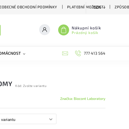
EOBECNÉ OBCHODNÍ PODMÍNKY
PLATEBNÍ MOŽNOSTI
ZPŮSOB
CZK
Nákupní košík
Prázdný košík
DOMÁCNOST
VČELÍ LÉČIVA
BIOAGENS
777 413 564
PLAŠIČE A
NOMY
Kód:
Zvolte variantu
Značka:
Biocont Laboratory