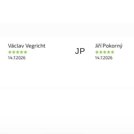
Václav Vegricht
Jiří Pokorný
JP
14.7.2026
14.7.2026