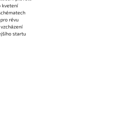
o kvetení
-schématech
 pro révu
 vzcházení
šího startu