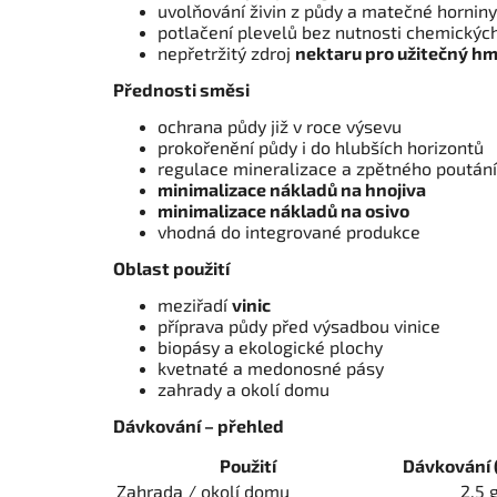
uvolňování živin z půdy a matečné horniny
potlačení plevelů bez nutnosti chemickýc
nepřetržitý zdroj
nektaru pro užitečný h
Přednosti směsi
ochrana půdy již v roce výsevu
prokořenění půdy i do hlubších horizontů
regulace mineralizace a zpětného poutání 
minimalizace nákladů na hnojiva
minimalizace nákladů na osivo
vhodná do integrované produkce
Oblast použití
meziřadí
vinic
příprava půdy před výsadbou vinice
biopásy a ekologické plochy
kvetnaté a medonosné pásy
zahrady a okolí domu
Dávkování – přehled
Použití
Dávkování (
Zahrada / okolí domu
2,5 