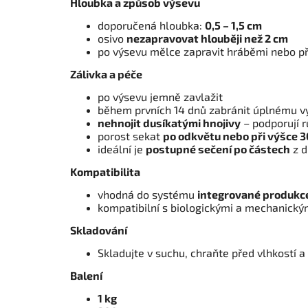
Hloubka a způsob výsevu
doporučená hloubka:
0,5 – 1,5 cm
osivo
nezapravovat hlouběji než 2 cm
po výsevu mělce zapravit hráběmi nebo př
Zálivka a péče
po výsevu jemně zavlažit
během prvních 14 dnů zabránit úplnému v
nehnojit dusíkatými hnojivy
– podporují r
porost sekat
po odkvětu nebo při výšce 
ideální je
postupné sečení po částech
z d
Kompatibilita
vhodná do systému
integrované produkc
kompatibilní s biologickými a mechanický
Skladování
Skladujte v suchu, chraňte před vlhkostí 
Balení
1 kg