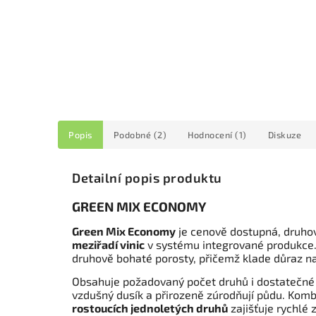
Popis
Podobné (2)
Hodnocení (1)
Diskuze
Detailní popis produktu
GREEN MIX ECONOMY
Green Mix Economy
je cenově dostupná, druho
meziřadí vinic
v systému integrované produkce
druhově bohaté porosty, přičemž klade důraz n
Obsahuje požadovaný počet druhů i dostatečné
vzdušný dusík a přirozeně zúrodňují půdu. Kom
rostoucích jednoletých druhů
zajišťuje rychlé 