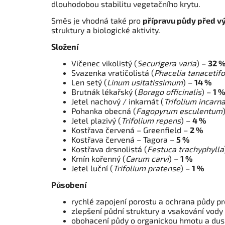
dlouhodobou stabilitu vegetačního krytu.
Směs je vhodná také pro
přípravu půdy před v
struktury a biologické aktivity.
Složení
Vičenec vikolistý (
Securigera varia
) –
32 
Svazenka vratičolistá (
Phacelia tanacetifo
Len setý (
Linum usitatissimum
) –
14 %
Brutnák lékařský (
Borago officinalis
) –
1 
Jetel nachový / inkarnát (
Trifolium incarn
Pohanka obecná (
Fagopyrum esculentum
Jetel plazivý (
Trifolium repens
) –
4 %
Kostřava červená – Greenfield –
2 %
Kostřava červená – Tagora –
5 %
Kostřava drsnolistá (
Festuca trachyphylla
Kmín kořenný (
Carum carvi
) –
1 %
Jetel luční (
Trifolium pratense
) –
1 %
Působení
rychlé zapojení porostu a ochrana půdy pro
zlepšení půdní struktury a vsakování vody
obohacení půdy o organickou hmotu a dus