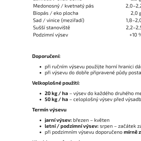
Medonosný / kvetnatý pás
2,0–2,
Biopás / eko plocha
2,0 
Sad / vinice (meziřadí)
1,8–2,
Sušší stanoviště
2,2–2,
Podzimní výsev
+10 
Doporučení:
při ručním výsevu použijte horní hranici d
při výsevu do dobře připravené půdy posta
Velkoplošné použití:
20 kg / ha
– výsev do každého druhého me
50 kg / ha
– celoplošný výsev před výsadb
Termín výsevu
jarní výsev:
březen – květen
letní / podzimní výsev:
srpen – začátek zá
při podzimním výsevu doporučeno
mírně 