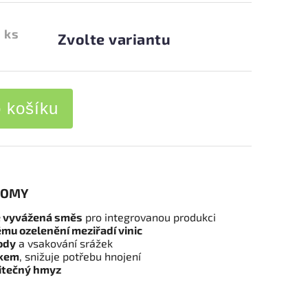
 ks
Zvolte variantu
o košíku
NOMY
ě vyvážená směs
pro integrovanou produkci
u ozelenění meziřadí vinic
ody
a vsakování srážek
íkem
, snižuje potřebu hnojení
žitečný hmyz