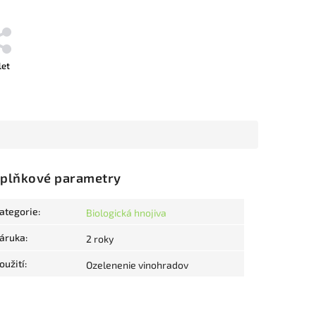
let
plňkové parametry
ategorie
:
Biologická hnojiva
áruka
:
2 roky
oužití
:
Ozelenenie vinohradov