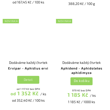
od 167,45 Kč / 100 ks
388,20 Kč / 100 g
NOVINKA
NOVINKA
Dodáváme každý čtvrtek
Dodáváme každý čtvrtek
Ervipar - Aphidius ervi
Aphidend - Aphidoletes
aphidimyza
Detail
Do košíku
od 1 117 Kč bez DPH
979 Kč bez DPH
1 352 Kč
od
1 185 Kč
/ ks
/ ks
od 352,40 Kč / 100 ks
1 185 Kč / 1000 ks