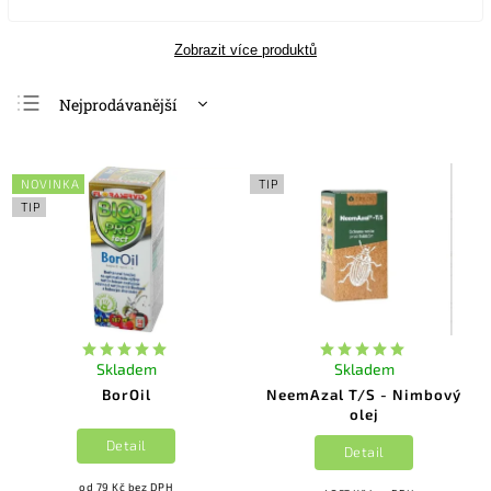
Zobrazit více produktů
Nejprodávanější
Nejlevnější
Nejdražší
NOVINKA
TIP
Abecedně
TIP
Skladem
Skladem
BorOil
NeemAzal T/S - Nimbový
olej
Detail
Detail
od 79 Kč bez DPH