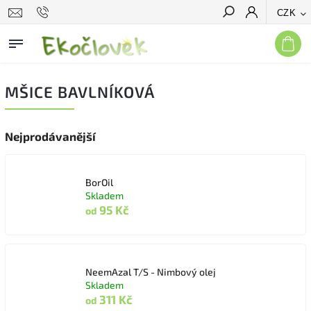
CZK
Hledat
MŠICE BAVLNÍKOVÁ
Nejprodávanější
BorOil
Skladem
95 Kč
od
NeemAzal T/S - Nimbový olej
Skladem
311 Kč
od