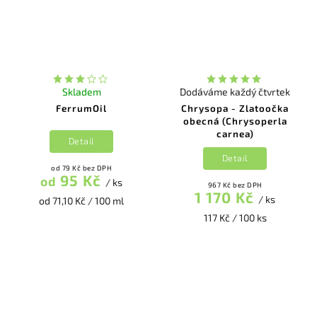
Skladem
Dodáváme každý čtvrtek
FerrumOil
Chrysopa - Zlatoočka
obecná (Chrysoperla
carnea)
Detail
Detail
od 79 Kč bez DPH
95 Kč
od
/ ks
967 Kč bez DPH
1 170 Kč
/ ks
od 71,10 Kč / 100 ml
117 Kč / 100 ks