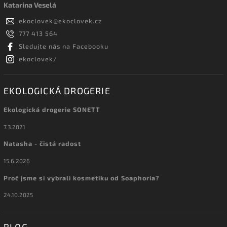
Katarina Veselá
ekoclovek
@
ekoclovek.cz
777 413 564
Sledujte nás na Facebooku
ekoclovek/
EKOLOGICKÁ DROGERIE
Ekologická drogerie SONETT
7.3.2021
Natasha - čistá radost
15.6.2026
Proč jsme si vybrali kosmetiku od Soaphoria?
24.10.2025