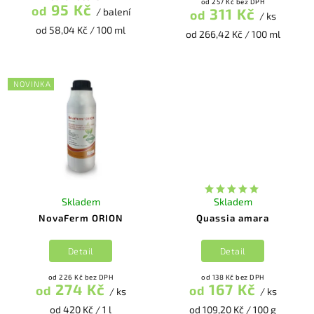
od 257 Kč bez DPH
95 Kč
od
311 Kč
/ balení
od
/ ks
od 58,04 Kč / 100 ml
od 266,42 Kč / 100 ml
NOVINKA
Skladem
Skladem
NovaFerm ORION
Quassia amara
Detail
Detail
od 226 Kč bez DPH
od 138 Kč bez DPH
274 Kč
167 Kč
od
od
/ ks
/ ks
od 420 Kč / 1 l
od 109,20 Kč / 100 g