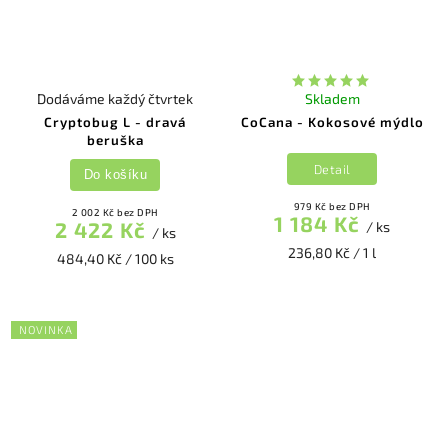
Dodáváme každý čtvrtek
Skladem
Cryptobug L - dravá
CoCana - Kokosové mýdlo
beruška
Detail
Do košíku
979 Kč bez DPH
2 002 Kč bez DPH
1 184 Kč
2 422 Kč
/ ks
/ ks
236,80 Kč / 1 l
484,40 Kč / 100 ks
NOVINKA