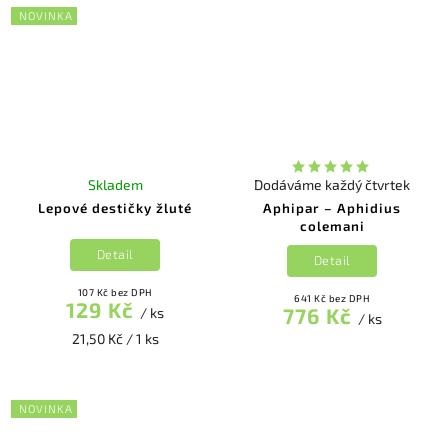
NOVINKA
Skladem
Dodáváme každý čtvrtek
Lepové destičky žluté
Aphipar – Aphidius
colemani
Detail
Detail
107 Kč bez DPH
641 Kč bez DPH
129 Kč
776 Kč
/ ks
/ ks
21,50 Kč / 1 ks
NOVINKA