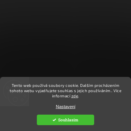
Tento web používá soubory cookie. Dalším procházením
Sledovat na Instagramu
tohoto webu vyjadřujete souhlas s jejich používáním.. Více
informací
zde
.
Nastavení
Copyright 2026
Ekočlověk
. Všechna práva vyhrazena.
Upravit nastavení cookies
Souhlasím
Vytvořil
Shoptet
| Design
Shoptak.cz.