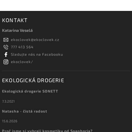
KONTAKT
Katarina Veselá
ekoclovek
@
ekoclovek.cz
777 413 564
Sledujte nás na Facebooku
ekoclovek/
EKOLOGICKÁ DROGERIE
Ekologická drogerie SONETT
7.3.2021
Natasha - čistá radost
15.6.2026
Proč jsme si vybrali kosmetiku od Soaphoria?