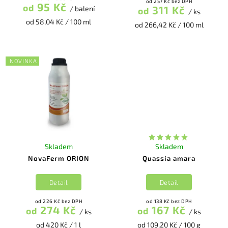
od 257 Kč bez DPH
95 Kč
od
311 Kč
/ balení
od
/ ks
od 58,04 Kč / 100 ml
od 266,42 Kč / 100 ml
NOVINKA
Skladem
Skladem
NovaFerm ORION
Quassia amara
Detail
Detail
od 226 Kč bez DPH
od 138 Kč bez DPH
274 Kč
167 Kč
od
od
/ ks
/ ks
od 420 Kč / 1 l
od 109,20 Kč / 100 g