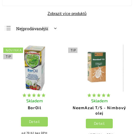
Zobrazit více produktů
Nejprodávanější
Nejlevnější
Nejdražší
NOVINKA
TIP
Abecedně
TIP
Skladem
Skladem
BorOil
NeemAzal T/S - Nimbový
olej
Detail
Detail
od 79 Kč bez DPH