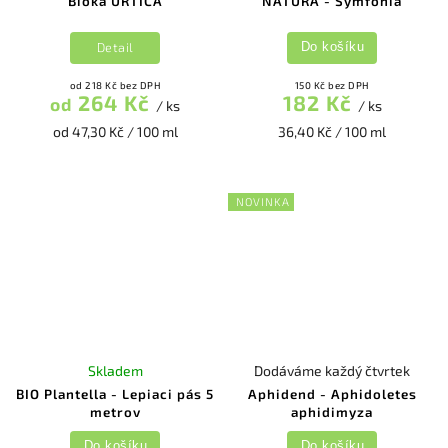
Bioka URTICA
NATURA - Symfónia
Detail
Do košíku
od 218 Kč bez DPH
150 Kč bez DPH
264 Kč
182 Kč
od
/ ks
/ ks
od 47,30 Kč / 100 ml
36,40 Kč / 100 ml
NOVINKA
Skladem
Dodáváme každý čtvrtek
BIO Plantella - Lepiaci pás 5
Aphidend - Aphidoletes
metrov
aphidimyza
Do košíku
Do košíku