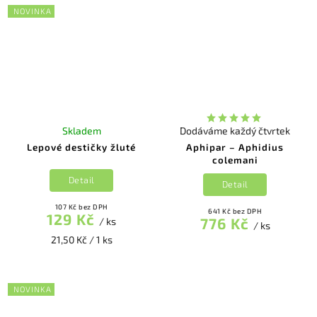
NOVINKA
Skladem
Dodáváme každý čtvrtek
Lepové destičky žluté
Aphipar – Aphidius
colemani
Detail
Detail
107 Kč bez DPH
641 Kč bez DPH
129 Kč
776 Kč
/ ks
/ ks
21,50 Kč / 1 ks
NOVINKA