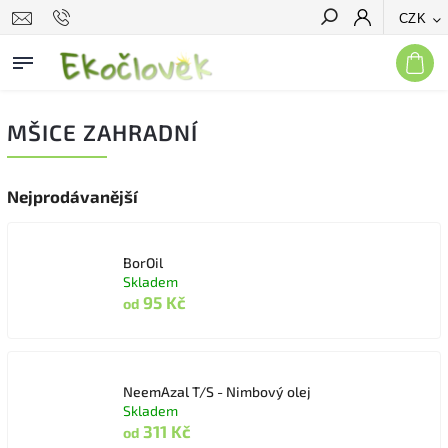
CZK
Hledat
MŠICE ZAHRADNÍ
Nejprodávanější
BorOil
Skladem
95 Kč
od
NeemAzal T/S - Nimbový olej
Skladem
311 Kč
od